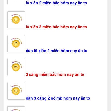
lô xiên 2 miền bắc hôm nay ăn to
lô xiên 3 miền bắc hôm nay ăn to
dàn lô xiên 4 miền hôm nay ăn to
3 càng miền bắc hôm nay ăn to
dàn 3 càng 2 số mb hôm nay ăn to