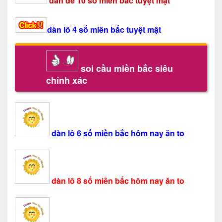
dàn đề 10 số miền bắc tuyệt mật
dàn lô 4 số miền bắc tuyệt mật
soi cầu miền bắc siêu
chính xác
dàn lô 6 số miền bắc hôm nay ăn to
dàn lô 8 số miền bắc hôm nay ăn to