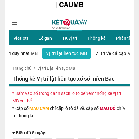
| CAUMB