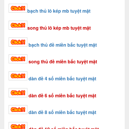
bạch thủ lô kép mb tuyệt mật
song thủ lô kép mb tuyệt mật
bạch thủ đề miền bắc tuyệt mật
song thủ đề miền bắc tuyệt mật
dàn đề 4 số miền bắc tuyệt mật
dàn đề 6 số miền bắc tuyệt mật
dàn đề 8 số miền bắc tuyệt mật