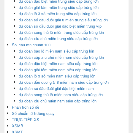
dự đoán đặc biệt miền trung siêu cấp trúng lớn
dự đoán giải tám miền trung siêu cấp trúng lớn
dự đoán lô 3 số miền trung siêu cấp trúng lớn
dự đoán sớ đầu đuôi giải 8 miền trung siêu trúng lớn
dự đoán sớ đầu đuôi giải đặc biệt miền trung víp
dự đoán song thủ lô miền trung siêu cấp trúng lớn
dự đoán xíu chủ miền trung siêu cấp trúng lớn
Soi cầu mn chuẩn 100
dự đoán bao lô miền nam siêu cấp trúng lớn
dự đoán cặp xíu chủ miền nam siêu cấp trúng lớn
dự đoán đặc biệt miền nam siêu cấp trúng lớn
dự đoán giải tám miền nam siêu cấp trúng lớn
dự đoán lô 3 số miền nam siêu cấp trúng lớn
dự đoán đầu đuôi giải 8 miền nam siêu cấp trúng lớn
dự đoán sớ đầu đuôi giải đặc biệt miền nam
dự đoán song thủ lô miền nam siêu cấp trúng lớn
dự đoán xíu chủ miền nam siêu cấp trúng lớn
Phân tích số đề
Số chuẩn từ trường quay
TRỰC TIẾP XS
XSMB
XSMT