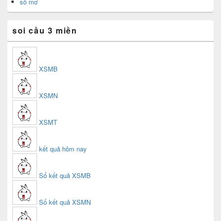
sổ mơ
soi cầu 3 miền
XSMB
XSMN
XSMT
kết quả hôm nay
Sổ kết quả XSMB
Sổ kết quả XSMN