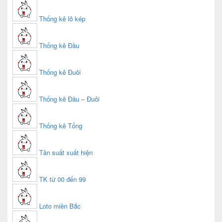
Thống kê lô kép
Thống kê Đầu
Thống kê Đuôi
Thống kê Đầu – Đuôi
Thống kê Tổng
Tần suất xuất hiện
TK từ 00 đến 99
Loto miền Bắc