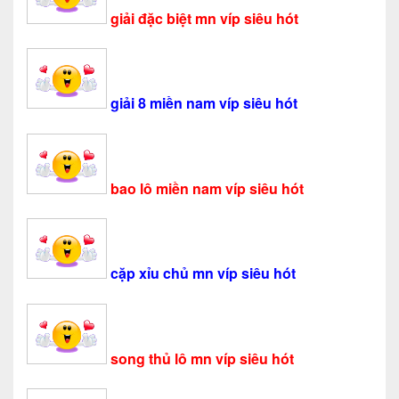
giải đặc biệt mn víp siêu hót
giải 8 miền nam víp siêu hót
bao lô miền nam víp siêu hót
cặp xỉu chủ mn víp siêu hót
song thủ lô mn víp siêu hót