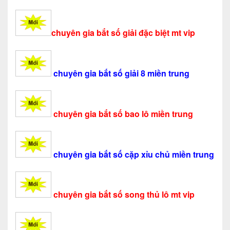
chuyên gia bắt số giải đặc biệt mt vip
chuyên gia bắt số giải 8 miền trung
chuyên gia bắt số bao lô miền trung
chuyên gia bắt số cặp xỉu chủ miền trung
chuyên gia bắt số song thủ lô mt vip