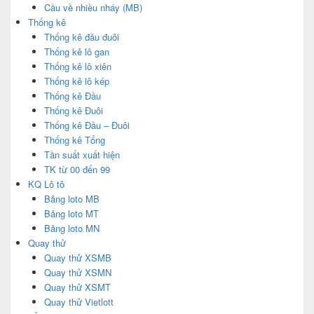
Cầu về nhiều nháy (MB)
Thống kê
Thống kê đầu đuôi
Thống kê lô gan
Thống kê lô xiên
Thống kê lô kép
Thống kê Đầu
Thống kê Đuôi
Thống kê Đầu – Đuôi
Thống kê Tổng
Tần suất xuất hiện
TK từ 00 đến 99
KQ Lô tô
Bảng loto MB
Bảng loto MT
Bảng loto MN
Quay thử
Quay thử XSMB
Quay thử XSMN
Quay thử XSMT
Quay thử Vietlott