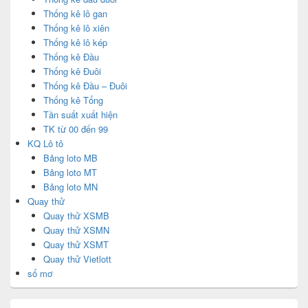
Thống kê lô gan
Thống kê lô xiên
Thống kê lô kép
Thống kê Đầu
Thống kê Đuôi
Thống kê Đầu – Đuôi
Thống kê Tổng
Tần suất xuất hiện
TK từ 00 đến 99
KQ Lô tô
Bảng loto MB
Bảng loto MT
Bảng loto MN
Quay thử
Quay thử XSMB
Quay thử XSMN
Quay thử XSMT
Quay thử Vietlott
sổ mơ