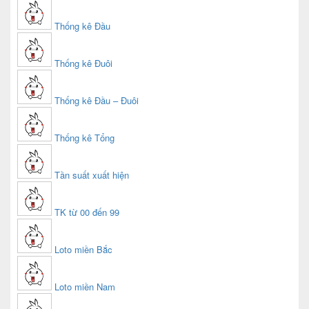
Thống kê Đầu
Thống kê Đuôi
Thống kê Đầu – Đuôi
Thống kê Tổng
Tần suất xuất hiện
TK từ 00 đến 99
Loto miền Bắc
Loto miền Nam