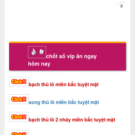
chốt số víp ăn ngay
hôm nay
bạch thủ lô miền bắc tuyệt mật
song thủ lô miền bắc tuyệt mật
bạch thủ lô 2 nháy miền bắc tuyệt mật