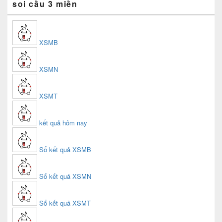
soi cầu 3 miền
XSMB
XSMN
XSMT
kết quả hôm nay
Sổ kết quả XSMB
Sổ kết quả XSMN
Sổ kết quả XSMT