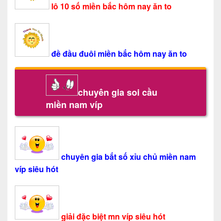
lô 10 số miền bắc hôm nay ăn to
đề đầu đuôi miền bắc hôm nay ăn to
chuyên gia soi cầu
miền nam víp
chuyên gia bắt số xỉu chủ miền nam
víp siêu hót
giải đặc biệt mn víp siêu hót