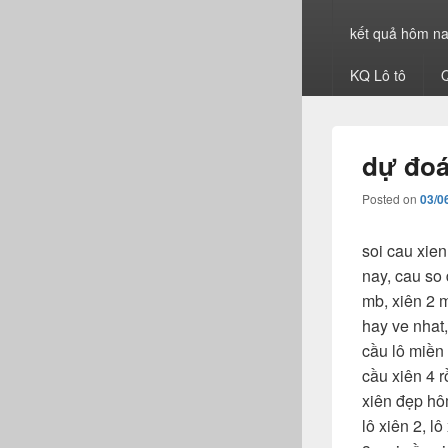
kết quả hôm n
KQ Lô tô
dự đoá
Posted on
03/0
soi cau xie
nay, cau so 
mb, xiên 2 m
hay ve nhat
cầu lô miền 
cầu xiên 4 r
xiên đẹp hô
lô xiên 2, lô