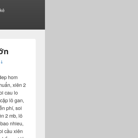
kê
lớn
 ↓
 dep hom
huẩn, xiên 2
oi cau lo
cặp lô gan,
ễn phí, soi
ên 2 mb, lô
 bao nhieu,
soi cầu xiên