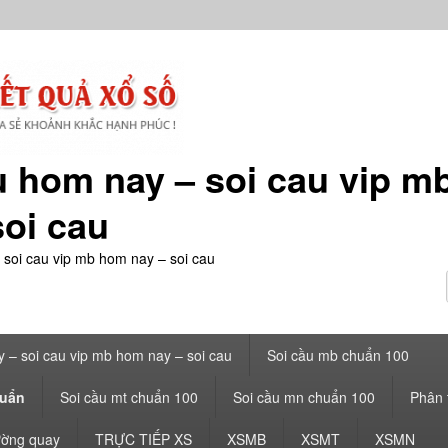
u hom nay – soi cau vip 
soi cau
 soi cau vip mb hom nay – soi cau
y – soi cau vip mb hom nay – soi cau
Soi cầu mb chuẩn 100
huẩn
Soi cầu mt chuẩn 100
Soi cầu mn chuẩn 100
Phân 
ường quay
TRỰC TIẾP XS
XSMB
XSMT
XSMN