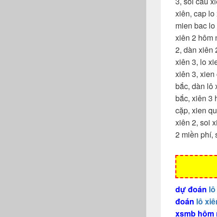
3, soi cầu xi
xiên, cap lo
mien bac lo 
xiên 2 hôm n
2, dàn xiên 
xiên 3, lo x
xiên 3, xien
bắc, dàn lô 
bắc, xiên 3 
cặp, xien qu
xiên 2, soi 
2 miền phí, 
dự đoán
lô
đoán
lô xi
xsmb hôm 