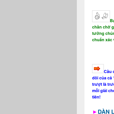
B
chần chờ g
tưởng chún
chuẩn xác v
Cầu c
dõi của cả 
trượt là tr
mỗi giải c
tiên!
►
DÀN L