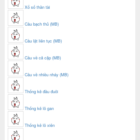
Xổ số thần tài
Cầu bạch thủ (MB)
Cầu lật liên tục (MB)
Cầu về cả cặp (MB)
Cầu về nhiều nháy (MB)
Thống kê đầu đuôi
Thống kê lô gan
Thống kê lô xiên