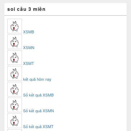
soi cầu 3 miền
XSMB
XSMN
XSMT
kết quả hôm nay
Sổ kết quả XSMB
Sổ kết quả XSMN
Sổ kết quả XSMT