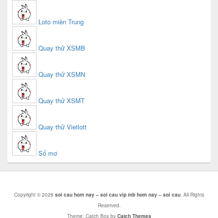
Loto miền Trung
Quay thử XSMB
Quay thử XSMN
Quay thử XSMT
Quay thử Vietlott
Sổ mơ
Copyright © 2026
soi cau hom nay – soi cau vip mb hom nay – soi cau
. All Rights
Reserved.
Theme: Catch Box by
Catch Themes