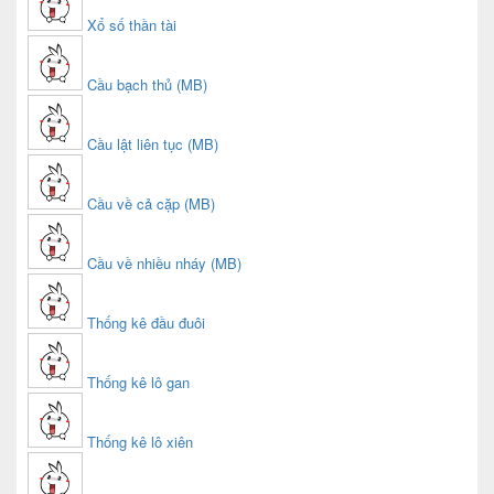
Xổ số thần tài
Cầu bạch thủ (MB)
Cầu lật liên tục (MB)
Cầu về cả cặp (MB)
Cầu về nhiều nháy (MB)
Thống kê đầu đuôi
Thống kê lô gan
Thống kê lô xiên