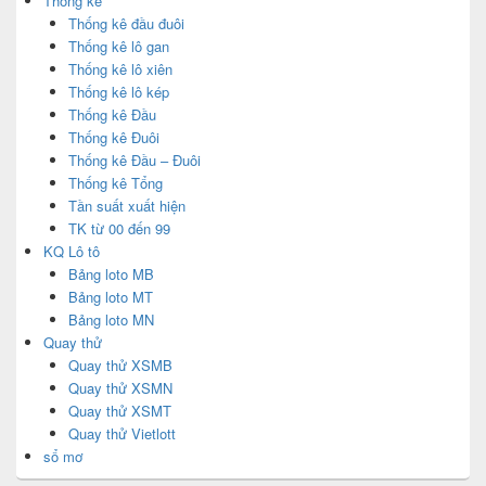
Thống kê
Thống kê đầu đuôi
Thống kê lô gan
Thống kê lô xiên
Thống kê lô kép
Thống kê Đầu
Thống kê Đuôi
Thống kê Đầu – Đuôi
Thống kê Tổng
Tần suất xuất hiện
TK từ 00 đến 99
KQ Lô tô
Bảng loto MB
Bảng loto MT
Bảng loto MN
Quay thử
Quay thử XSMB
Quay thử XSMN
Quay thử XSMT
Quay thử Vietlott
sổ mơ