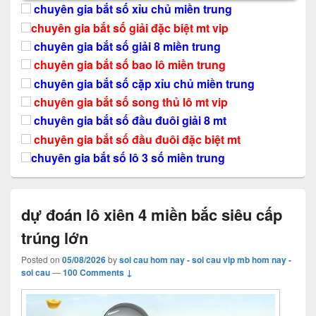
chuyên gia bắt số xỉu chủ miền trung
chuyên gia bắt số giải đặc biệt mt vip
chuyên gia bắt số giải 8 miền trung
chuyên gia bắt số bao lô miền trung
chuyên gia bắt số cặp xỉu chủ miền trung
chuyên gia bắt số song thủ lô mt vip
chuyên gia bắt số đầu đuôi giải 8 mt
chuyên gia bắt số đầu đuôi đặc biệt mt
chuyên gia bắt số lô 3 số miền trung
dự đoán lô xiên 4 miền bắc siêu cấp
trúng lớn
Posted on
05/08/2026
by
soi cau hom nay - soi cau vip mb hom nay -
soi cau
—
100 Comments ↓