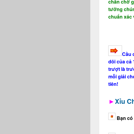
chần chờ g
tưởng chún
chuẩn xác v
Cầu c
dõi của cả 
trượt là tr
mỗi giải c
tiên!
►
Xỉu C
Bạn có 