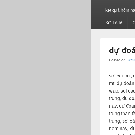
kết quả hôm n
KQ Lô tô
dự đoá
Posted on
02/0
soi cau mt,
mt, dự đoán
wap, soi ca
trung, du do
nay, dự đoá
trung thần t
trung, soi c
hôm nay, xỉ