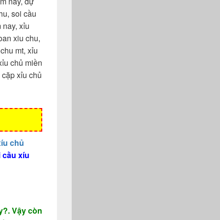
ôm nay, dự
hu, soi cầu
 nay, xỉu
oan xiu chu,
 chu mt, xỉu
 xỉu chủ miền
, cặp xỉu chủ
xíu chủ
 cầu xíu
y?. Vậy còn