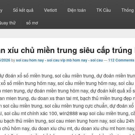
ay
Sổ kết quả
Vietlott
Điện toán
TK Cầu
Thống 
Quay thử
sổ mơ
n xíu chủ miền trung siêu cấp trúng
6/2026
by
soi cau hom nay - soi cau vip mb hom nay - soi cau
—
112 Comments
 dự đoán xổ số miền trung, soi cầu miền trung, dự đoán miền tru
 xổ số miền trung hôm nay, soi cầu miền trung hôm nay, soi cầu
u mien trung, dự đoán miền trung hôm nay, dự đoán kết quả xổ 
an mien trung, du doan xs than tai mt, bạch thủ miền trung đẹp
n soi cầu miền trung, soi cầu miền trung cực chuẩn, dự đoán xổ
ài, soi cầu mt chính xác 100, win2888 wap soi cầu miền trung, 
ầu bạch thủ miền trung, soi cau mien trung hom nay, soi cầu 24h
u chủ hôm nay, du doan xiu chu mt, du doan xiu chu mt hom nay