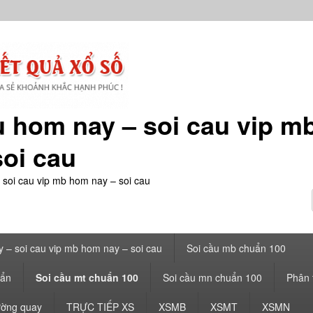
u hom nay – soi cau vip 
soi cau
 soi cau vip mb hom nay – soi cau
y – soi cau vip mb hom nay – soi cau
Soi cầu mb chuẩn 100
uẩn
Soi cầu mt chuẩn 100
Soi cầu mn chuẩn 100
Phân 
ường quay
TRỰC TIẾP XS
XSMB
XSMT
XSMN