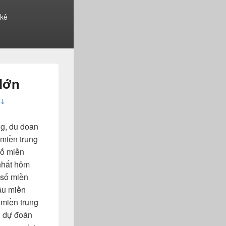
kê
 lớn
 ↓
ng, du doan
 miền trung
số miền
 nhất hôm
 số miền
cầu miền
 miền trung
, dự đoán