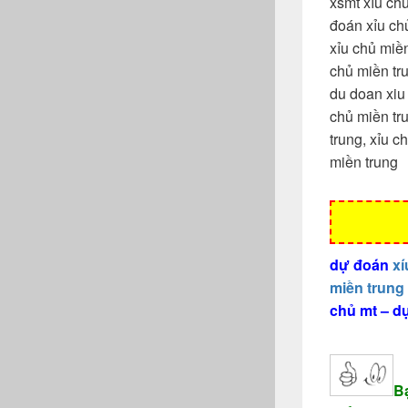
xsmt xỉu ch
đoán xỉu chủ
xỉu chủ miền
chủ miền tr
du doan xiu 
chủ miền tru
trung, xỉu c
miền trung
dự đoán
xí
miền trung
chủ mt – d
B