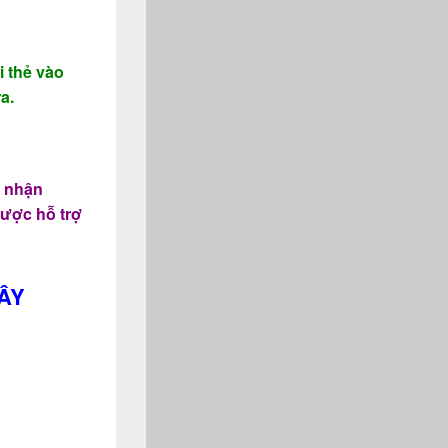
i thẻ vào
a.
g nhận
ược hỗ trợ
ÂY