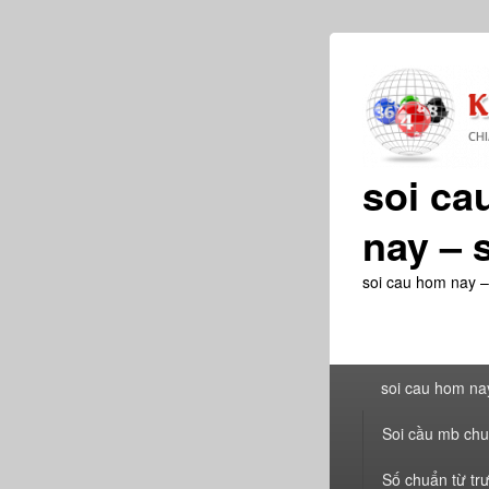
soi ca
nay – 
soi cau hom nay –
Primary
soi cau hom na
menu
Soi cầu mb ch
Số chuẩn từ tr