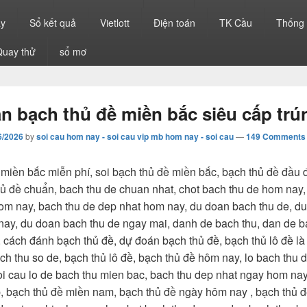
ay
Sổ kết quả
Vietlott
Điện toán
TK Cầu
Thống 
Quay thử
sổ mơ
n bạch thủ đề miền bắc siêu cấp trú
6/2026
by
soi cau hom nay - soi cau vip mb hom nay - soi cau
—
149 Comments
 miền bắc miễn phí, soi bạch thủ đề miền bắc, bạch thủ đề đầu 
hủ đề chuẩn, bach thu de chuan nhat, chot bach thu de hom nay,
om nay, bach thu de dep nhat hom nay, du doan bach thu de, d
nay, du doan bach thu de ngay mai, danh de bach thu, dan de b
 cách đánh bạch thủ đề, dự đoán bạch thủ đề, bạch thủ lô đề là 
ach thu so de, bạch thủ lô đề, bạch thủ đề hôm nay, lo bach thu 
oi cau lo de bach thu mien bac, bach thu dep nhat ngay hom na
b, bạch thủ đề miền nam, bạch thủ đề ngày hôm nay , bạch thủ đ