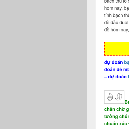
bach thu lo
hom nay, bạc
tính bạch t
đề đầu đuôi,
đề hôm nay,
dự đoán
bạ
đoán đề m
– dự đoán
B
chần chờ g
tưởng chún
chuẩn xác v