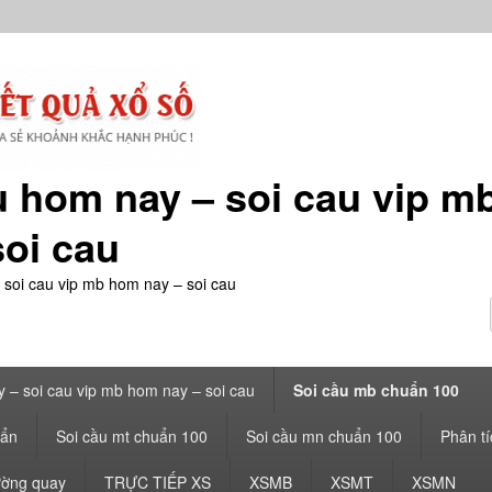
u hom nay – soi cau vip 
soi cau
 soi cau vip mb hom nay – soi cau
y – soi cau vip mb hom nay – soi cau
Soi cầu mb chuẩn 100
uẩn
Soi cầu mt chuẩn 100
Soi cầu mn chuẩn 100
Phân tí
ường quay
TRỰC TIẾP XS
XSMB
XSMT
XSMN