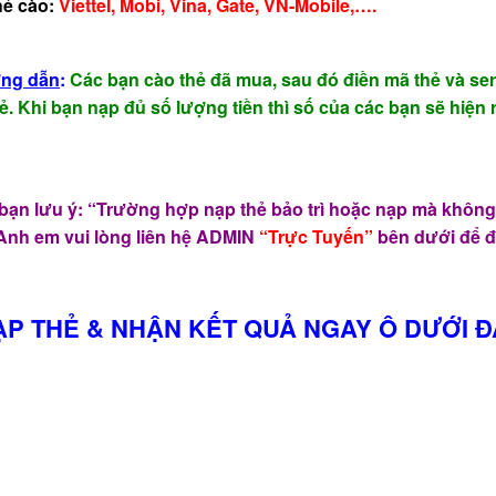
ẻ cào:
Viettel, Mobi, Vina, Gate, VN-Mobile,….
ng dẫn
:
Các bạn cào thẻ đã mua, sau đó điền mã thẻ và ser
. Khi bạn nạp đủ số lượng tiền thì số của các bạn sẽ hiện r
bạn lưu ý: “Trường hợp nạp thẻ bảo trì hoặc nạp mà khôn
Anh em vui lòng liên hệ ADMIN
“Trực Tuyến”
bên dưới để đ
ẠP THẺ & NHẬN KẾT QUẢ NGAY Ô DƯỚI Đ