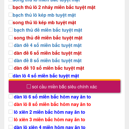
bạch thủ lô 2 nháy miền bắc tuyệt mật
bạch thủ lô kép mb tuyệt mật
song thủ lô kép mb tuyệt mật
bạch thủ đề miền bắc tuyệt mật
song thủ đề miền bắc tuyệt mật
dàn đề 4 số miền bắc tuyệt mật
dàn đề 6 số miền bắc tuyệt mật
dàn đề 8 số miền bắc tuyệt mật
dàn đề 10 số miền bắc tuyệt mật
dàn lô 4 số miền bắc tuyệt mật
soi cầu miền bắc siêu chính xác
dàn lô 6 số miền bắc hôm nay ăn to
dàn lô 8 số miền bắc hôm nay ăn to
lô xiên 2 miền bắc hôm nay ăn to
lô xiên 3 miền bắc hôm nay ăn to
dàn lô xiên 4 miền hôm nay ăn to