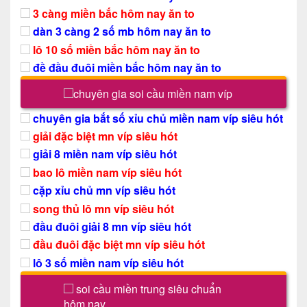
3 càng miền bắc hôm nay ăn to
dàn 3 càng 2 số mb hôm nay ăn to
lô 10 số miền bắc hôm nay ăn to
đề đầu đuôi miền bắc hôm nay ăn to
chuyên gia soi cầu miền nam víp
chuyên gia bắt số xỉu chủ miền nam víp siêu hót
giải đặc biệt mn víp siêu hót
giải 8 miền nam víp siêu hót
bao lô miền nam víp siêu hót
cặp xỉu chủ mn víp siêu hót
song thủ lô mn víp siêu hót
đầu đuôi giải 8 mn víp siêu hót
đầu đuôi đặc biệt mn víp siêu hót
lô 3 số miền nam víp siêu hót
soi cầu miền trung siêu chuẩn
hôm nay