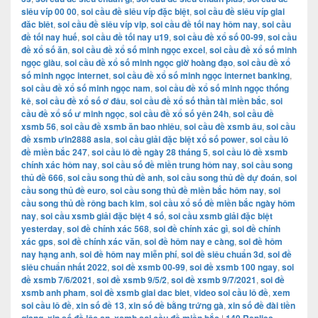
siêu víp 00 00
,
soi cầu đề siêu víp đặc biệt
,
soi cầu đề siêu víp giai
đăc biêt
,
soi cầu đề siêu víp vip
,
soi cầu đề tối nay hôm nay
,
soi cầu
đề tối nay huế
,
soi cầu đề tối nay u19
,
soi cầu đề xổ số 00-99
,
soi cầu
đề xổ số ăn
,
soi cầu đề xổ số minh ngọc excel
,
soi cầu đề xổ số minh
ngọc giàu
,
soi cầu đề xổ số minh ngọc giờ hoàng đạo
,
soi cầu đề xổ
số minh ngọc internet
,
soi cầu đề xổ số minh ngọc internet banking
,
soi cầu đề xổ số minh ngọc nam
,
soi cầu đề xổ số minh ngọc thống
kê
,
soi cầu đề xổ số ơ đâu
,
soi cầu đề xổ số thần tài miền bắc
,
soi
cầu đề xổ số ư minh ngọc
,
soi cầu đề xổ số yên 24h
,
soi cầu đề
xsmb 56
,
soi cầu đề xsmb ăn bao nhiêu
,
soi cầu đề xsmb âu
,
soi cầu
đề xsmb ưin2888 asia
,
soi cầu giải đặc biệt xổ số power
,
soi cầu lô
đề miền bắc 247
,
soi cầu lô đề ngày 28 tháng 5
,
soi cầu lô đề xsmb
chính xác hôm nay
,
soi cầu số đề miền trung hôm nay
,
soi cầu song
thủ đề 666
,
soi cầu song thủ đề anh
,
soi cầu song thủ đề dự đoán
,
soi
cầu song thủ đề euro
,
soi cầu song thủ đề miền bắc hôm nay
,
soi
cầu song thủ đề rông bach kim
,
soi cầu xổ số đề miền bắc ngày hôm
nay
,
soi cầu xsmb giải đặc biệt 4 số
,
soi cầu xsmb giải đặc biệt
yesterday
,
soi đề chính xác 568
,
soi đề chính xác gì
,
soi đề chính
xác gps
,
soi đề chính xác văn
,
soi đề hôm nay e càng
,
soi đề hôm
nay hạng anh
,
soi đề hôm nay miễn phí
,
soi đề siêu chuẩn 3d
,
soi đề
siêu chuẩn nhất 2022
,
soi đề xsmb 00-99
,
soi đề xsmb 100 ngay
,
soi
đề xsmb 7/6/2021
,
soi đề xsmb 9/5/2
,
soi đề xsmb 9/7/2021
,
soi đề
xsmb anh pham
,
soi đề xsmb giai dac biet
,
video soi cầu lô đề
,
xem
soi cầu lô đề
,
xin số đề 13
,
xin số đề bằng trứng gà
,
xin số đề đài tiền
giang
,
xin số đề lộc an
,
xsmb soi cầu đề miền bắc
|
149
Replies