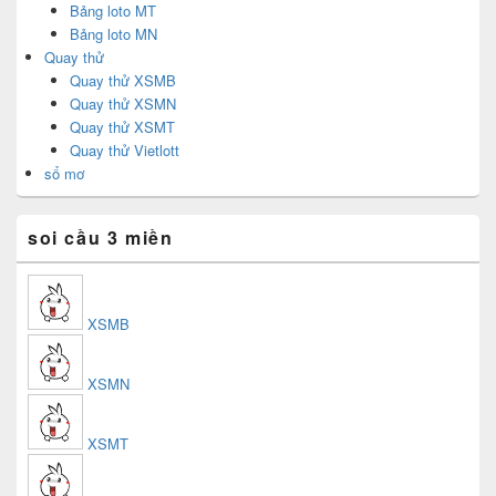
Bảng loto MT
Bảng loto MN
Quay thử
Quay thử XSMB
Quay thử XSMN
Quay thử XSMT
Quay thử Vietlott
sổ mơ
soi cầu 3 miền
XSMB
XSMN
XSMT