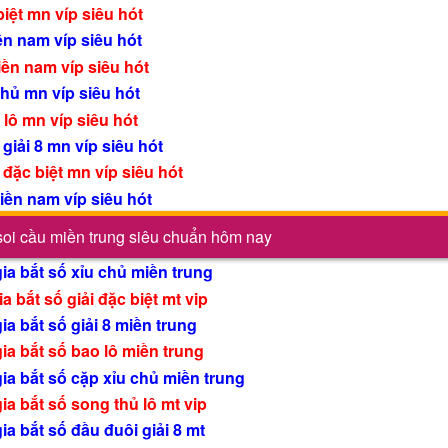
biệt mn víp siêu hót
ền nam víp siêu hót
iền nam víp siêu hót
chủ mn víp siêu hót
 lô mn víp siêu hót
giải 8 mn víp siêu hót
 đặc biệt mn víp siêu hót
iền nam víp siêu hót
oi cầu miền trung siêu chuẩn hôm nay
ia bắt số xỉu chủ miền trung
a bắt số giải đặc biệt mt vip
ia bắt số giải 8 miền trung
ia bắt số bao lô miền trung
ia bắt số cặp xỉu chủ miền trung
ia bắt số song thủ lô mt vip
ia bắt số đầu đuôi giải 8 mt