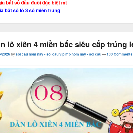
ia bắt số đầu đuôi đặc biệt mt
a bắt số lô 3 số miền trung
n lô xiên 4 miền bắc siêu cấp trúng 
6/2026
by
soi cau hom nay - soi cau vip mb hom nay - soi cau
—
100 Comments