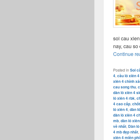
soi cau xie
nay, cau so 
Continue r
Posted in
Soi c
4
,
cầu lô xiên 4
xiên 4 chính x
cau song thu
,
c
dàn lô xiên 4 s
lô xiên 4 rbk
,
c
4 cao cấp
,
chốt
lô xiên 4
,
dàn l
dàn lô xiên 4 c
mb
,
dàn lô xiên
về nhất
,
Dàn lô
4 mb đẹp nhất
,
xiên 4 miền phí