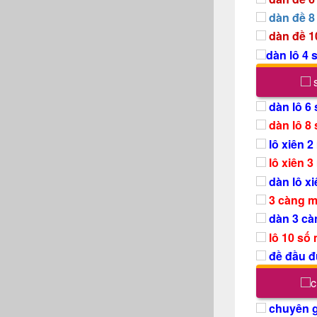
dàn đề 8
dàn đề 1
dàn lô 4 
s
dàn lô 6
dàn lô 8
lô xiên 
lô xiên 
dàn lô x
3 càng m
dàn 3 cà
lô 10 số
đề đầu đ
c
chuyên g