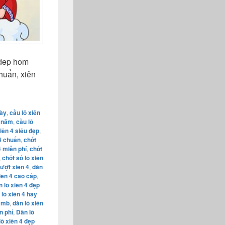
 dep hom
huẩn, xiên
gày
,
cầu lô xiên
h năm
,
cầu lô
xiên 4 siêu đẹp
,
 4 chuẩn
,
chốt
4 miễn phí
,
chốt
,
chốt số lô xiên
rượt xiên 4
,
dàn
iên 4 cao cấp
,
n lô xiên 4 đẹp
 lô xiên 4 hay
4 mb
,
dàn lô xiên
n phí
,
Dàn lô
lô xiên 4 đẹp