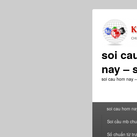
soi ca
nay – 
soi cau hom nay –
Primary
soi cau hom na
menu
Soi cầu mb ch
Số chuẩn từ tr