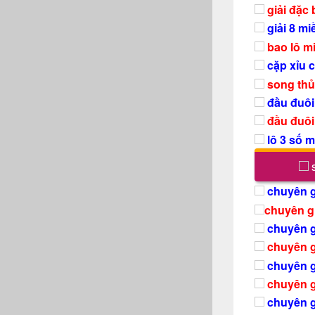
giải đặc 
giải 8 mi
bao lô m
cặp xỉu 
song thủ
đầu đuôi 
đầu đuôi
lô 3 số m
s
chuyên g
chuyên gi
chuyên g
chuyên g
chuyên g
chuyên g
chuyên g