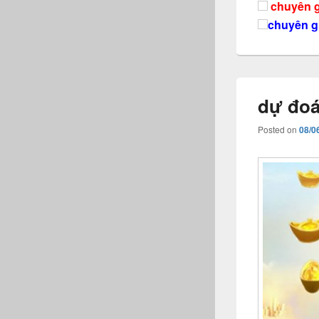
chuyên g
chuyên gi
dự đoá
Posted on
08/0