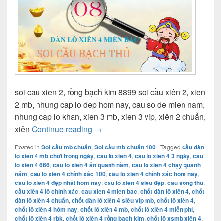
soi cau xien 2, rồng bạch kim 8899 soi cầu xiên 2, xien
2 mb, nhung cap lo dep hom nay, cau so de mien nam,
nhung cap lo khan, xien 3 mb, xien 3 vip, xiên 2 chuẩn,
dự đoán lô xiên 4 miền bắc siêu cấp 
xiên
Continue reading
→
Posted in
Soi cầu mb chuẩn
,
Soi cầu mb chuẩn 100
|
Tagged
cầu dàn
lô xiên 4 mb chơi trong ngày
,
cầu lô xiên 4
,
cầu lô xiên 4 3 ngày
,
cầu
lô xiên 4 666
,
cầu lô xiên 4 ăn quanh năm
,
cầu lô xiên 4 chạy quanh
năm
,
cầu lô xiên 4 chính xác 100
,
cầu lô xiên 4 chính xác hôm nay
,
cầu lô xiên 4 đẹp nhất hôm nay
,
cầu lô xiên 4 siêu đẹp
,
cau song thu
,
cầu xiên 4 lô chính xác
,
cau xien 4 mien bac
,
chốt dàn lô xiên 4
,
chốt
dàn lô xiên 4 chuẩn
,
chốt dàn lô xiên 4 siêu vip mb
,
chốt lô xiên 4
,
chốt lô xiên 4 hôm nay
,
chốt lô xiên 4 mb
,
chốt lô xiên 4 miễn phí
,
chốt lô xiên 4 rbk
,
chốt lô xiên 4 rồng bạch kim
,
chốt lô xsmb xiên 4
,