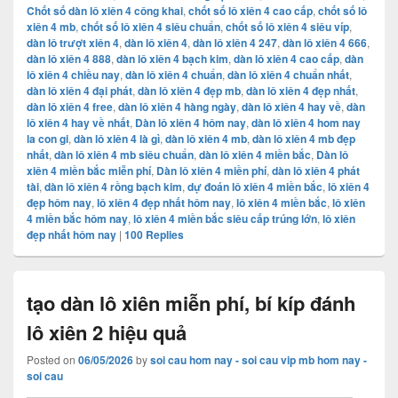
Chốt số dàn lô xiên 4 công khai
,
chốt số lô xiên 4 cao cấp
,
chốt số lô
xiên 4 mb
,
chốt số lô xiên 4 siêu chuẩn
,
chốt số lô xiên 4 siêu víp
,
dàn lô trượt xiên 4
,
dàn lô xiên 4
,
dàn lô xiên 4 247
,
dàn lô xiên 4 666
,
dàn lô xiên 4 888
,
dàn lô xiên 4 bạch kim
,
dàn lô xiên 4 cao cấp
,
dàn
lô xiên 4 chiều nay
,
dàn lô xiên 4 chuẩn
,
dàn lô xiên 4 chuẩn nhất
,
dàn lô xiên 4 đại phát
,
dàn lô xiên 4 đẹp mb
,
dàn lô xiên 4 đẹp nhất
,
dàn lô xiên 4 free
,
dàn lô xiên 4 hàng ngày
,
dàn lô xiên 4 hay về
,
dàn
lô xiên 4 hay về nhất
,
Dàn lô xiên 4 hôm nay
,
dàn lô xiên 4 hom nay
la con gi
,
dàn lô xiên 4 là gì
,
dàn lô xiên 4 mb
,
dàn lô xiên 4 mb đẹp
nhất
,
dàn lô xiên 4 mb siêu chuẩn
,
dàn lô xiên 4 miền bắc
,
Dàn lô
xiên 4 miền bắc miễn phí
,
Dàn lô xiên 4 miền phí
,
dàn lô xiên 4 phát
tài
,
dàn lô xiên 4 rồng bạch kim
,
dự đoán lô xiên 4 miền bắc
,
lô xiên 4
đẹp hôm nay
,
lô xiên 4 đẹp nhất hôm nay
,
lô xiên 4 miền bắc
,
lô xiên
4 miền bắc hôm nay
,
lô xiên 4 miền bắc siêu cấp trúng lớn
,
lô xiên
đẹp nhất hôm nay
|
100
Replies
tạo dàn lô xiên miễn phí, bí kíp đánh
lô xiên 2 hiệu quả
Posted on
06/05/2026
by
soi cau hom nay - soi cau vip mb hom nay -
soi cau