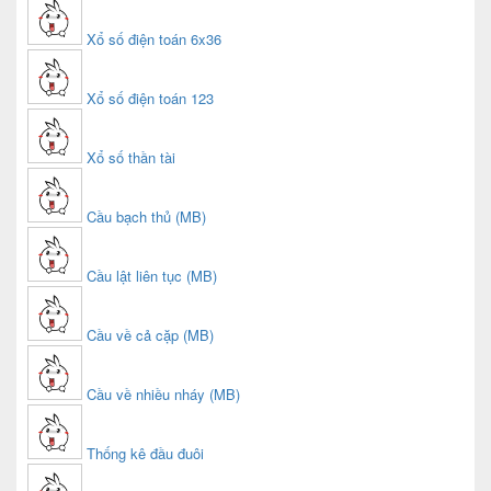
Xổ số điện toán 6x36
Xổ số điện toán 123
Xổ số thần tài
Cầu bạch thủ (MB)
Cầu lật liên tục (MB)
Cầu về cả cặp (MB)
Cầu về nhiều nháy (MB)
Thống kê đầu đuôi