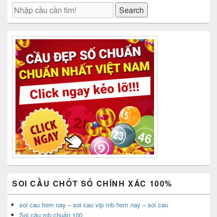
Search
SOI CẦU CHỐT SỐ CHÍNH XÁC 100%
soi cau hom nay – soi cau vip mb hom nay – soi cau
Soi cầu mb chuẩn 100