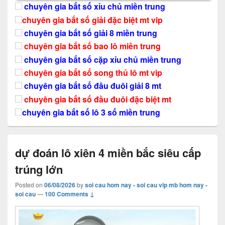
chuyên gia bắt số xỉu chủ miền trung
chuyên gia bắt số giải đặc biệt mt vip
chuyên gia bắt số giải 8 miền trung
chuyên gia bắt số bao lô miền trung
chuyên gia bắt số cặp xỉu chủ miền trung
chuyên gia bắt số song thủ lô mt vip
chuyên gia bắt số đầu đuôi giải 8 mt
chuyên gia bắt số đầu đuôi đặc biệt mt
chuyên gia bắt số lô 3 số miền trung
dự đoán lô xiên 4 miền bắc siêu cấp
trúng lớn
Posted on
06/08/2026
by
soi cau hom nay - soi cau vip mb hom nay -
soi cau
—
100 Comments ↓