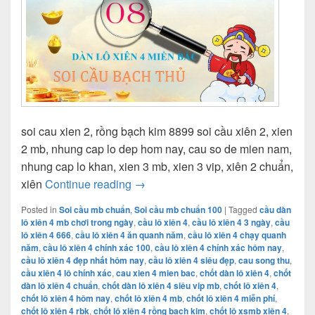
soi cau xien 2, rồng bạch kim 8899 soi cầu xiên 2, xien
2 mb, nhung cap lo dep hom nay, cau so de mien nam,
nhung cap lo khan, xien 3 mb, xien 3 vip, xiên 2 chuẩn,
dự đoán lô xiên 4 miền bắc siêu cấp 
xiên
Continue reading
→
Posted in
Soi cầu mb chuẩn
,
Soi cầu mb chuẩn 100
|
Tagged
cầu dàn
lô xiên 4 mb chơi trong ngày
,
cầu lô xiên 4
,
cầu lô xiên 4 3 ngày
,
cầu
lô xiên 4 666
,
cầu lô xiên 4 ăn quanh năm
,
cầu lô xiên 4 chạy quanh
năm
,
cầu lô xiên 4 chính xác 100
,
cầu lô xiên 4 chính xác hôm nay
,
cầu lô xiên 4 đẹp nhất hôm nay
,
cầu lô xiên 4 siêu đẹp
,
cau song thu
,
cầu xiên 4 lô chính xác
,
cau xien 4 mien bac
,
chốt dàn lô xiên 4
,
chốt
dàn lô xiên 4 chuẩn
,
chốt dàn lô xiên 4 siêu vip mb
,
chốt lô xiên 4
,
chốt lô xiên 4 hôm nay
,
chốt lô xiên 4 mb
,
chốt lô xiên 4 miễn phí
,
chốt lô xiên 4 rbk
,
chốt lô xiên 4 rồng bạch kim
,
chốt lô xsmb xiên 4
,