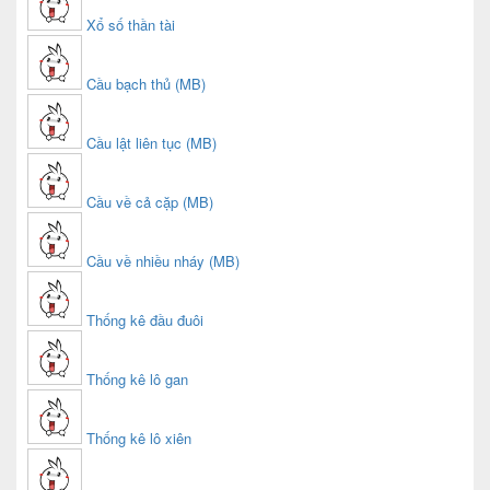
Xổ số thần tài
Cầu bạch thủ (MB)
Cầu lật liên tục (MB)
Cầu về cả cặp (MB)
Cầu về nhiều nháy (MB)
Thống kê đầu đuôi
Thống kê lô gan
Thống kê lô xiên