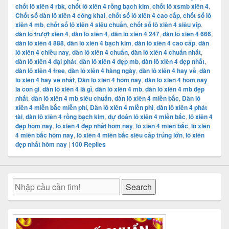
chốt lô xiên 4 rbk
,
chốt lô xiên 4 rồng bạch kim
,
chốt lô xsmb xiên 4
,
Chốt số dàn lô xiên 4 công khai
,
chốt số lô xiên 4 cao cấp
,
chốt số lô
xiên 4 mb
,
chốt số lô xiên 4 siêu chuẩn
,
chốt số lô xiên 4 siêu víp
,
dàn lô trượt xiên 4
,
dàn lô xiên 4
,
dàn lô xiên 4 247
,
dàn lô xiên 4 666
,
dàn lô xiên 4 888
,
dàn lô xiên 4 bạch kim
,
dàn lô xiên 4 cao cấp
,
dàn
lô xiên 4 chiều nay
,
dàn lô xiên 4 chuẩn
,
dàn lô xiên 4 chuẩn nhất
,
dàn lô xiên 4 đại phát
,
dàn lô xiên 4 đẹp mb
,
dàn lô xiên 4 đẹp nhất
,
dàn lô xiên 4 free
,
dàn lô xiên 4 hàng ngày
,
dàn lô xiên 4 hay về
,
dàn
lô xiên 4 hay về nhất
,
Dàn lô xiên 4 hôm nay
,
dàn lô xiên 4 hom nay
la con gi
,
dàn lô xiên 4 là gì
,
dàn lô xiên 4 mb
,
dàn lô xiên 4 mb đẹp
nhất
,
dàn lô xiên 4 mb siêu chuẩn
,
dàn lô xiên 4 miền bắc
,
Dàn lô
xiên 4 miền bắc miễn phí
,
Dàn lô xiên 4 miền phí
,
dàn lô xiên 4 phát
tài
,
dàn lô xiên 4 rồng bạch kim
,
dự đoán lô xiên 4 miền bắc
,
lô xiên 4
đẹp hôm nay
,
lô xiên 4 đẹp nhất hôm nay
,
lô xiên 4 miền bắc
,
lô xiên
4 miền bắc hôm nay
,
lô xiên 4 miền bắc siêu cấp trúng lớn
,
lô xiên
đẹp nhất hôm nay
|
100
Replies
Search