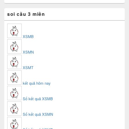
soi cầu 3 miền
XSMB
XSMN
XSMT
kết quả hôm nay
Sổ kết quả XSMB
Sổ kết quả XSMN