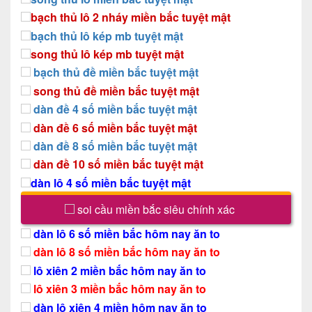
bạch thủ lô 2 nháy miền bắc tuyệt mật
bạch thủ lô kép mb tuyệt mật
song thủ lô kép mb tuyệt mật
bạch thủ đề miền bắc tuyệt mật
song thủ đề miền bắc tuyệt mật
dàn đề 4 số miền bắc tuyệt mật
dàn đề 6 số miền bắc tuyệt mật
dàn đề 8 số miền bắc tuyệt mật
dàn đề 10 số miền bắc tuyệt mật
dàn lô 4 số miền bắc tuyệt mật
soi cầu miền bắc siêu chính xác
dàn lô 6 số miền bắc hôm nay ăn to
dàn lô 8 số miền bắc hôm nay ăn to
lô xiên 2 miền bắc hôm nay ăn to
lô xiên 3 miền bắc hôm nay ăn to
dàn lô xiên 4 miền hôm nay ăn to