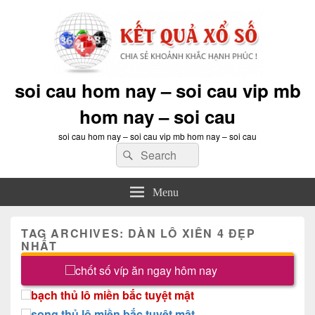
soi cau hom nay – soi cau vip mb
hom nay – soi cau
soi cau hom nay – soi cau vip mb hom nay – soi cau
Search
Search
for:
Menu
TAG ARCHIVES:
DÀN LÔ XIÊN 4 ĐẸP
NHẤT
chốt số víp ăn ngay hôm nay
bạch thủ lô miền bắc tuyệt mật
song thủ lô miền bắc tuyệt mật