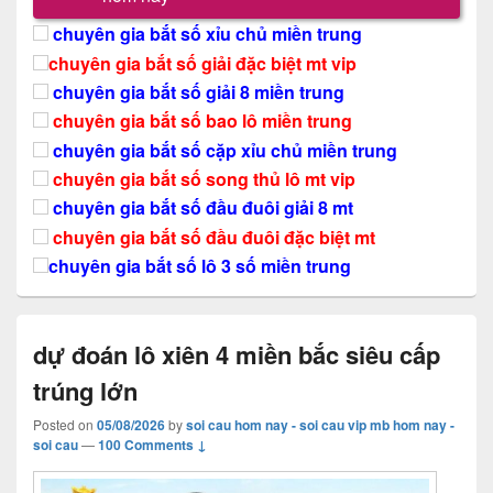
chuyên gia bắt số xỉu chủ miền trung
chuyên gia bắt số giải đặc biệt mt vip
chuyên gia bắt số giải 8 miền trung
chuyên gia bắt số bao lô miền trung
chuyên gia bắt số cặp xỉu chủ miền trung
chuyên gia bắt số song thủ lô mt vip
chuyên gia bắt số đầu đuôi giải 8 mt
chuyên gia bắt số đầu đuôi đặc biệt mt
chuyên gia bắt số lô 3 số miền trung
dự đoán lô xiên 4 miền bắc siêu cấp
trúng lớn
Posted on
05/08/2026
by
soi cau hom nay - soi cau vip mb hom nay -
soi cau
—
100 Comments ↓