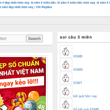
ên 4 đẹp nhất hôm nay
,
lô xiên 4 miền bắc
,
lô xiên 4 miền bắc hôm nay
,
lô xiên 4
lô xiên đẹp nhất hôm nay
|
100
Replies
soi cầu 3 miền
Search
XSMB
XSMN
XSMT
kết quả hôm nay
Sổ kết quả XSMB