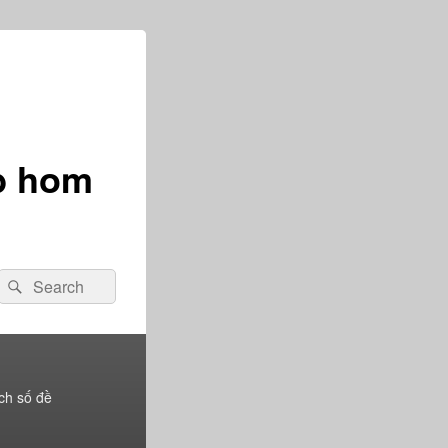
mb hom
Search
Search
for:
ch số đề