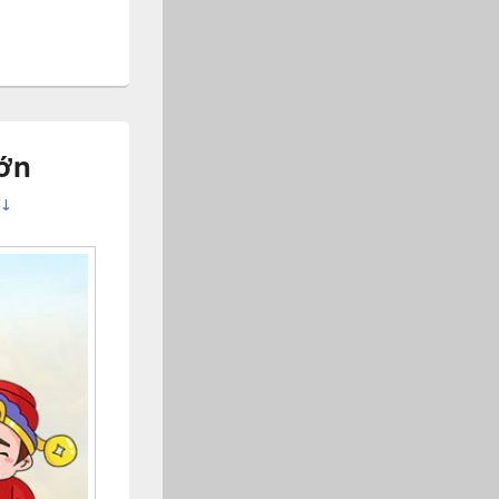
lớn
 ↓