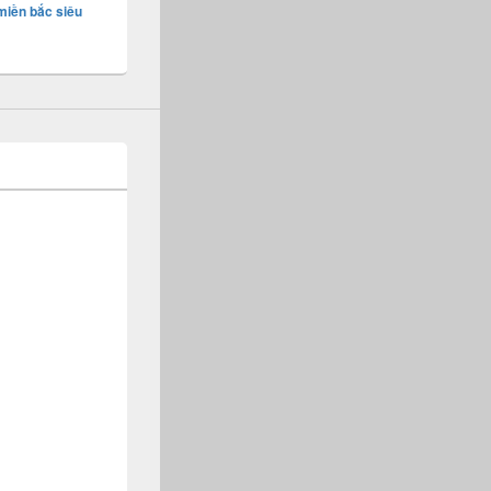
 miền bắc siêu