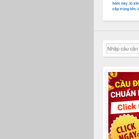
hôm nay
,
lô xi
cấp trúng lớn
,