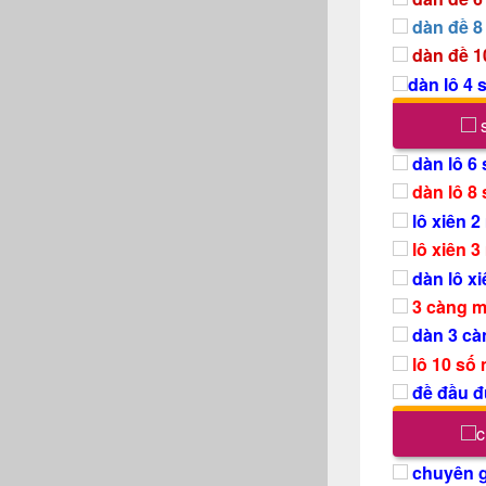
dàn đề 8
dàn đề 1
dàn lô 4 
s
dàn lô 6
dàn lô 8
lô xiên 
lô xiên 
dàn lô x
3 càng m
dàn 3 cà
lô 10 số
đề đầu đ
c
chuyên g