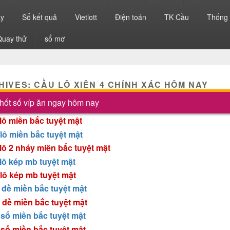
ay
Sổ kết quả
Vietlott
Điện toán
TK Cầu
Thống 
Quay thử
sổ mơ
HIVES:
CẦU LÔ XIÊN 4 CHÍNH XÁC HÔM NAY
hốt số víp ăn ngay hôm nay
lô miền bắc tuyệt mật
lô miền bắc tuyệt mật
lô 2 nháy miền bắc tuyệt mật
lô kép mb tuyệt mật
lô kép mb tuyệt mật
 đề miền bắc tuyệt mật
 đề miền bắc tuyệt mật
 số miền bắc tuyệt mật
 số miền bắc tuyệt mật