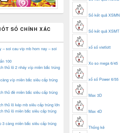
Sổ kết quả XSMN
HỐT SỐ CHÍNH XÁC
Sổ kết quả XSMT
xổ số vietlott
y – soi cau vip mb hom nay – soi
ẩn 100
Xo so mega 6/45
h thủ lô 2 nháy víp miền bắc trúng
xổ số Power 6/55
càng víp miền bắc siêu cấp trúng
h thủ đề miền bắc siêu cấp trúng
Max 3D
h thủ lô kép mb siêu cấp trúng lớn
h thủ lô miền bắc siêu cấp trúng
Max 4D
 3 càng miền bắc siêu cấp trúng
Thống kê