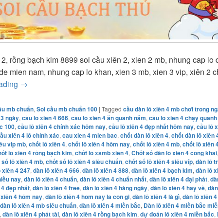
n 2, rồng bạch kim 8899 soi cầu xiên 2, xien 2 mb, nhung cap lo
de mien nam, nhung cap lo khan, xien 3 mb, xien 3 vip, xiên 2 c
dự đoán lô xiên 4 miền bắc siêu cấp trúng lớn
eading
→
ầu mb chuẩn
,
Soi cầu mb chuẩn 100
|
Tagged
cầu dàn lô xiên 4 mb chơi trong n
 3 ngày
,
cầu lô xiên 4 666
,
cầu lô xiên 4 ăn quanh năm
,
cầu lô xiên 4 chạy quan
ác 100
,
cầu lô xiên 4 chính xác hôm nay
,
cầu lô xiên 4 đẹp nhất hôm nay
,
cầu lô 
ầu xiên 4 lô chính xác
,
cau xien 4 mien bac
,
chốt dàn lô xiên 4
,
chốt dàn lô xiên
iêu vip mb
,
chốt lô xiên 4
,
chốt lô xiên 4 hôm nay
,
chốt lô xiên 4 mb
,
chốt lô xiên 
hốt lô xiên 4 rồng bạch kim
,
chốt lô xsmb xiên 4
,
Chốt số dàn lô xiên 4 công khai
 số lô xiên 4 mb
,
chốt số lô xiên 4 siêu chuẩn
,
chốt số lô xiên 4 siêu víp
,
dàn lô t
ô xiên 4 247
,
dàn lô xiên 4 666
,
dàn lô xiên 4 888
,
dàn lô xiên 4 bạch kim
,
dàn lô x
hiều nay
,
dàn lô xiên 4 chuẩn
,
dàn lô xiên 4 chuẩn nhất
,
dàn lô xiên 4 đại phát
,
dà
 4 đẹp nhất
,
dàn lô xiên 4 free
,
dàn lô xiên 4 hàng ngày
,
dàn lô xiên 4 hay về
,
dàn
 xiên 4 hôm nay
,
dàn lô xiên 4 hom nay la con gi
,
dàn lô xiên 4 là gì
,
dàn lô xiên 
dàn lô xiên 4 mb siêu chuẩn
,
dàn lô xiên 4 miền bắc
,
Dàn lô xiên 4 miền bắc miễ
,
dàn lô xiên 4 phát tài
,
dàn lô xiên 4 rồng bạch kim
,
dự đoán lô xiên 4 miền bắc
,