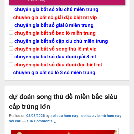
chuyên gia bắt số xỉu chủ miền trung
chuyên gia bắt số giải đặc biệt mt vip
chuyên gia bắt số giải 8 miền trung
chuyên gia bắt số bao lô miền trung
chuyên gia bắt số cặp xỉu chủ miền trung
chuyên gia bắt số song thủ lô mt vip
chuyên gia bắt số đầu đuôi giải 8 mt
chuyên gia bắt số đầu đuôi đặc biệt mt
chuyên gia bắt số lô 3 số miền trung
dự đoán song thủ đề miền bắc siêu
cấp trúng lớn
Posted on
08/08/2026
by
soi cau hom nay - soi cau vip mb hom nay -
soi cau
—
104 Comments ↓