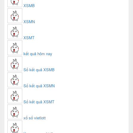
XSMB
XSMN
XSMT
kết quả hôm nay
Sổ kết quả XSMB
Sổ kết quả XSMN
Sổ kết quả XSMT
xổ số vietlott