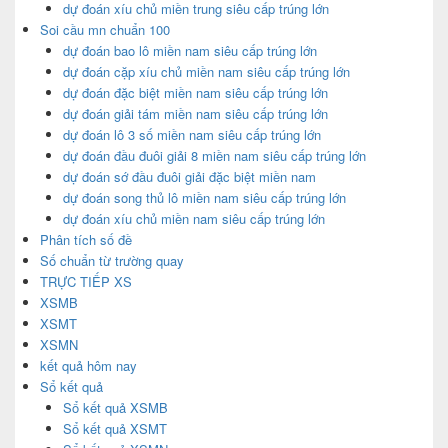
dự đoán xíu chủ miền trung siêu cấp trúng lớn
Soi cầu mn chuẩn 100
dự đoán bao lô miền nam siêu cấp trúng lớn
dự đoán cặp xíu chủ miền nam siêu cấp trúng lớn
dự đoán đặc biệt miền nam siêu cấp trúng lớn
dự đoán giải tám miền nam siêu cấp trúng lớn
dự đoán lô 3 số miền nam siêu cấp trúng lớn
dự đoán đầu đuôi giải 8 miền nam siêu cấp trúng lớn
dự đoán sớ đầu đuôi giải đặc biệt miền nam
dự đoán song thủ lô miền nam siêu cấp trúng lớn
dự đoán xíu chủ miền nam siêu cấp trúng lớn
Phân tích số đề
Số chuẩn từ trường quay
TRỰC TIẾP XS
XSMB
XSMT
XSMN
kết quả hôm nay
Sổ kết quả
Sổ kết quả XSMB
Sổ kết quả XSMT