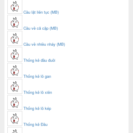
Cầu lật liên tục (MB)
Cầu về cả cặp (MB)
Cầu về nhiều nháy (MB)
Thống kê đầu đuôi
Thống kê lô gan
Thống kê lô xiên
Thống kê lô kép
Thống kê Đầu