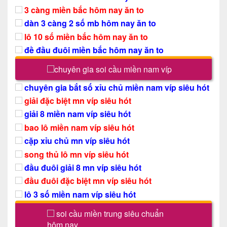
3 càng miền bắc hôm nay ăn to
dàn 3 càng 2 số mb hôm nay ăn to
lô 10 số miền bắc hôm nay ăn to
đề đầu đuôi miền bắc hôm nay ăn to
chuyên gia soi cầu miền nam víp
chuyên gia bắt số xỉu chủ miền nam víp siêu hót
giải đặc biệt mn víp siêu hót
giải 8 miền nam víp siêu hót
bao lô miền nam víp siêu hót
cặp xỉu chủ mn víp siêu hót
song thủ lô mn víp siêu hót
đầu đuôi giải 8 mn víp siêu hót
đầu đuôi đặc biệt mn víp siêu hót
lô 3 số miền nam víp siêu hót
soi cầu miền trung siêu chuẩn
hôm nay