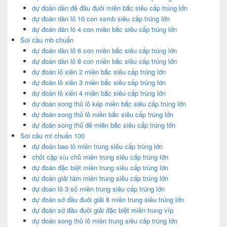
dự đoán dàn đề đầu đuôi miền bắc siêu cấp trúng lớn
dự đoán dàn lô 10 con xsmb siêu cấp trúng lớn
dự đoán dàn lô 4 con miền bắc siêu cấp trúng lớn
Soi cầu mb chuẩn
dự đoán dàn lô 6 con miền bắc siêu cấp trúng lớn
dự đoán dàn lô 8 con miền bắc siêu cấp trúng lớn
dự đoán lô xiên 2 miền bắc siêu cấp trúng lớn
dự đoán lô xiên 3 miền bắc siêu cấp trúng lớn
dự đoán lô xiên 4 miền bắc siêu cấp trúng lớn
dự đoán song thủ lô kép miền bắc siêu cấp trúng lớn
dự đoán song thủ lô miền bắc siêu cấp trúng lớn
dự đoán song thủ đề miền bắc siêu cấp trúng lớn
Soi cầu mt chuẩn 100
dự đoán bao lô miền trung siêu cấp trúng lớn
chốt cặp xíu chủ miền trung siêu cấp trúng lớn
dự đoán đặc biệt miền trung siêu cấp trúng lớn
dự đoán giải tám miền trung siêu cấp trúng lớn
dự đoán lô 3 số miền trung siêu cấp trúng lớn
dự đoán sớ đầu đuôi giải 8 miền trung siêu trúng lớn
dự đoán sớ đầu đuôi giải đặc biệt miền trung víp
dự đoán song thủ lô miền trung siêu cấp trúng lớn