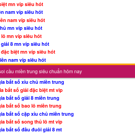
biệt mn víp siêu hót
ền nam víp siêu hót
iền nam víp siêu hót
chủ mn víp siêu hót
 lô mn víp siêu hót
giải 8 mn víp siêu hót
 đặc biệt mn víp siêu hót
iền nam víp siêu hót
oi cầu miền trung siêu chuẩn hôm nay
ia bắt số xỉu chủ miền trung
a bắt số giải đặc biệt mt vip
ia bắt số giải 8 miền trung
ia bắt số bao lô miền trung
ia bắt số cặp xỉu chủ miền trung
ia bắt số song thủ lô mt vip
ia bắt số đầu đuôi giải 8 mt