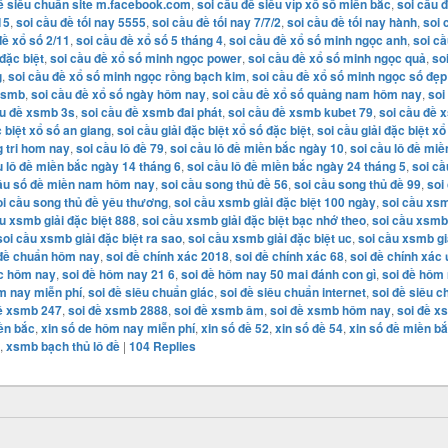
ề siêu chuẩn site m.facebook.com
,
soi cầu đề siêu víp xổ số miền bắc
,
soi cầu 
15
,
soi cầu đề tối nay 5555
,
soi cầu đề tối nay 7/7/2
,
soi cầu đề tối nay hành
,
soi 
đề xổ số 2/11
,
soi cầu đề xổ số 5 tháng 4
,
soi cầu đề xổ số minh ngọc anh
,
soi cầ
đặc biệt
,
soi cầu đề xổ số minh ngọc power
,
soi cầu đề xổ số minh ngọc quả
,
so
g
,
soi cầu đề xổ số minh ngọc rồng bạch kim
,
soi cầu đề xổ số minh ngọc số đẹp
xsmb
,
soi cầu đề xổ số ngày hôm nay
,
soi cầu đề xổ số quảng nam hôm nay
,
soi
ầu đề xsmb 3s
,
soi cầu đề xsmb đai phát
,
soi cầu đề xsmb kubet 79
,
soi cầu đề x
c biệt xổ số an giang
,
soi cầu giải đặc biệt xổ số đặc biệt
,
soi cầu giải đặc biệt x
g tri hom nay
,
soi cầu lô đề 79
,
soi cầu lô đề miền bắc ngày 10
,
soi cầu lô đề mi
u lô đề miền bắc ngày 14 tháng 6
,
soi cầu lô đề miền bắc ngày 24 tháng 5
,
soi cầ
ầu số đề miền nam hôm nay
,
soi cầu song thủ đề 56
,
soi cầu song thủ đề 99
,
soi
oi cầu song thủ đề yêu thương
,
soi cầu xsmb giải đặc biệt 100 ngày
,
soi cầu xsm
u xsmb giải đặc biệt 888
,
soi cầu xsmb giải đặc biệt bạc nhớ theo
,
soi cầu xsmb 
soi cầu xsmb giải đặc biệt ra sao
,
soi cầu xsmb giải đặc biệt uc
,
soi cầu xsmb gi
 đề chuẩn hôm nay
,
soi đề chính xác 2018
,
soi đề chính xác 68
,
soi đề chính xác
c hôm nay
,
soi đề hôm nay 21 6
,
soi đề hôm nay 50 mai đánh con gì
,
soi đề hôm 
m nay miễn phí
,
soi đề siêu chuẩn giác
,
soi đề siêu chuẩn internet
,
soi đề siêu c
ề xsmb 247
,
soi đề xsmb 2888
,
soi đề xsmb âm
,
soi đề xsmb hôm nay
,
soi đề x
ền bắc
,
xin số de hôm nay miễn phí
,
xin số đề 52
,
xin số đề 54
,
xin số đề miền b
,
xsmb bạch thủ lô đề
|
104
Replies