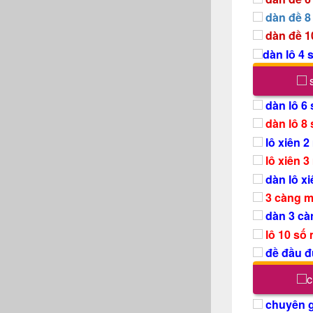
dàn đề 8
dàn đề 1
dàn lô 4 
s
dàn lô 6
dàn lô 8
lô xiên 
lô xiên 
dàn lô x
3 càng m
dàn 3 cà
lô 10 số
đề đầu đ
c
chuyên g