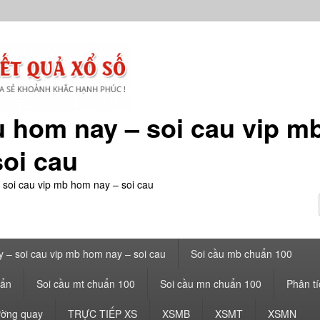
u hom nay – soi cau vip 
soi cau
 soi cau vip mb hom nay – soi cau
y – soi cau vip mb hom nay – soi cau
Soi cầu mb chuẩn 100
uẩn
Soi cầu mt chuẩn 100
Soi cầu mn chuẩn 100
Phân tí
ường quay
TRỰC TIẾP XS
XSMB
XSMT
XSMN