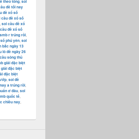
đề theo tổng
,
soi
cầu đề tối nay
u đề xổ số
i cầu đề xổ số
,
soi cầu đề xổ
 cầu đề xổ số
smb r trúng rồi
,
ổ số phú yên
,
soi
ền bắc ngày 13
u lô đề ngày 26
 cầu sông thủ
b giải đặc biệt
giải đặc biệt
ải đặc biệt
 ướp
,
soi đề
nay a trúng rồi
,
huẩn ơ đâu
,
soi
smb quốc tế
,
ắc chiều nay
,