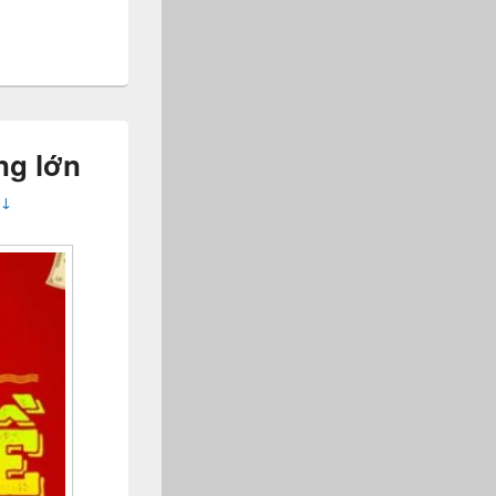
ng lớn
 ↓