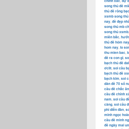
chính xác
,
dự đ
song thủ đề mi
thủ đề rồng bạ
xsmb song thủ
nay
,
đề đẹp nh
song thủ mb ch
song thủ xsmb
miền bắc
,
hướn
thủ đề hôm na
hom nay
,
lo so
thu mien bac
,
l
đề ra con gì
,
so
bạch thủ đề da
ơclit
,
soi cầu b
bạch thủ đề xs
bạch kim
,
soi 
dàn đề 70 số n
cầu đề chắc ăn
cầu đề chính x
nam
,
soi cầu đ
càng
,
soi cầu 
phí diễn đàn
,
s
minh ngọc hoà
cầu đề minh n
đề ngày mai u