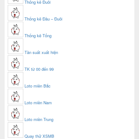
Thống kê Đuôi
Thống kê Đầu – Đuôi
Thống kê Tổng
Tần suất xuất hiện
TK từ 00 đến 99
Loto miền Bắc
Loto miền Nam
Loto miền Trung
Quay thử XSMB