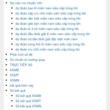
Soi cầu mn chuẩn 100
dự đoán bao lô miền nam siêu cấp trúng lớn
dự đoán cặp xíu chủ miền nam siêu cấp trúng lớn
dự đoán đặc biệt miền nam siêu cấp trúng lớn
dự đoán giải tám miền nam siêu cấp trúng lớn
dự đoán lô 3 số miền nam siêu cấp trúng lớn
dự đoán đầu đuôi giải 8 miền nam siêu cấp trúng lớn
dự đoán sớ đầu đuôi giải đặc biệt miền nam
dự đoán song thủ lô miền nam siêu cấp trúng lớn
dự đoán xíu chủ miền nam siêu cấp trúng lớn
Phân tích số đề
Số chuẩn từ trường quay
TRỰC TIẾP XS
XSMB
XSMT
XSMN
kết quả hôm nay
Sổ kết quả
Sổ kết quả XSMB
Sổ kết quả XSMT
Sổ kết quả XSMN