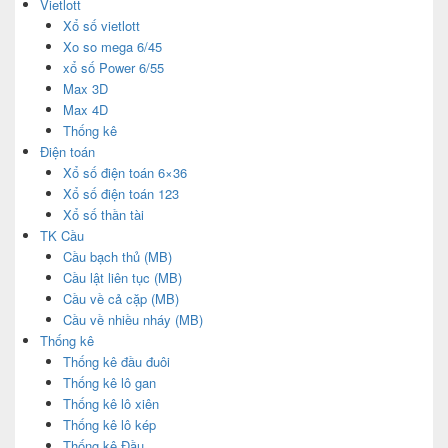
Vietlott
Xổ số vietlott
Xo so mega 6/45
xổ số Power 6/55
Max 3D
Max 4D
Thống kê
Điện toán
Xổ số điện toán 6×36
Xổ số điện toán 123
Xổ số thần tài
TK Cầu
Cầu bạch thủ (MB)
Cầu lật liên tục (MB)
Cầu về cả cặp (MB)
Cầu về nhiều nháy (MB)
Thống kê
Thống kê đầu đuôi
Thống kê lô gan
Thống kê lô xiên
Thống kê lô kép
Thống kê Đầu