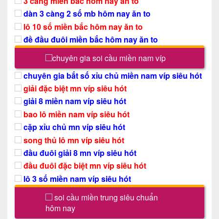
3 càng miền bắc hôm nay ăn to
dàn 3 càng 2 số mb hôm nay ăn to
lô 10 số miền bắc hôm nay ăn to
đề đầu đuôi miền bắc hôm nay ăn to
chuyên gia soi cầu miền nam víp
chuyên gia bắt số xỉu chủ miền nam víp siêu hót
giải đặc biệt mn víp siêu hót
giải 8 miền nam víp siêu hót
bao lô miền nam víp siêu hót
cặp xỉu chủ mn víp siêu hót
song thủ lô mn víp siêu hót
đầu đuôi giải 8 mn víp siêu hót
đầu đuôi đặc biệt mn víp siêu hót
lô 3 số miền nam víp siêu hót
soi cầu miền trung siêu chuẩn
hôm nay