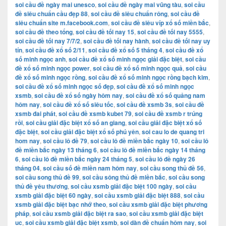
soi cầu đề ngày mai unesco
,
soi cầu đề ngày mai vũng tàu
,
soi cầu
đề siêu chuẩn cầu đẹp 88
,
soi cầu đề siêu chuẩn rông
,
soi cầu đề
siêu chuẩn site m.facebook.com
,
soi cầu đề siêu víp xổ số miền bắc
,
soi cầu đề theo tổng
,
soi cầu đề tối nay 15
,
soi cầu đề tối nay 5555
,
soi cầu đề tối nay 7/7/2
,
soi cầu đề tối nay hành
,
soi cầu đề tối nay uy
tín
,
soi cầu đề xổ số 2/11
,
soi cầu đề xổ số 5 tháng 4
,
soi cầu đề xổ
số minh ngọc anh
,
soi cầu đề xổ số minh ngọc giải đặc biệt
,
soi cầu
đề xổ số minh ngọc power
,
soi cầu đề xổ số minh ngọc quả
,
soi cầu
đề xổ số minh ngọc rồng
,
soi cầu đề xổ số minh ngọc rồng bạch kim
,
soi cầu đề xổ số minh ngọc số đẹp
,
soi cầu đề xổ số minh ngọc
xsmb
,
soi cầu đề xổ số ngày hôm nay
,
soi cầu đề xổ số quảng nam
hôm nay
,
soi cầu đề xổ số siêu tốc
,
soi cầu đề xsmb 3s
,
soi cầu đề
xsmb đai phát
,
soi cầu đề xsmb kubet 79
,
soi cầu đề xsmb r trúng
rồi
,
soi cầu giải đặc biệt xổ số an giang
,
soi cầu giải đặc biệt xổ số
đặc biệt
,
soi cầu giải đặc biệt xổ số phú yên
,
soi cau lo de quang tri
hom nay
,
soi cầu lô đề 79
,
soi cầu lô đề miền bắc ngày 10
,
soi cầu lô
đề miền bắc ngày 13 tháng 6
,
soi cầu lô đề miền bắc ngày 14 tháng
6
,
soi cầu lô đề miền bắc ngày 24 tháng 5
,
soi cầu lô đề ngày 26
tháng 04
,
soi cầu số đề miền nam hôm nay
,
soi cầu song thủ đề 56
,
soi cầu song thủ đề 99
,
soi cầu sông thủ đề miền bắc
,
soi cầu song
thủ đề yêu thương
,
soi cầu xsmb giải đặc biệt 100 ngày
,
soi cầu
xsmb giải đặc biệt 60 ngày
,
soi cầu xsmb giải đặc biệt 888
,
soi cầu
xsmb giải đặc biệt bạc nhớ theo
,
soi cầu xsmb giải đặc biệt phương
pháp
,
soi cầu xsmb giải đặc biệt ra sao
,
soi cầu xsmb giải đặc biệt
uc
,
soi cầu xsmb giải đặc biệt xsmb
,
soi dàn đề chuẩn hôm nay
,
soi