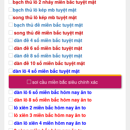
bạch thủ lô 2 nháy miền bắc tuyệt mật
bạch thủ lô kép mb tuyệt mật
song thủ lô kép mb tuyệt mật
bạch thủ đề miền bắc tuyệt mật
song thủ đề miền bắc tuyệt mật
dàn đề 4 số miền bắc tuyệt mật
dàn đề 6 số miền bắc tuyệt mật
dàn đề 8 số miền bắc tuyệt mật
dàn đề 10 số miền bắc tuyệt mật
dàn lô 4 số miền bắc tuyệt mật
soi cầu miền bắc siêu chính xác
dàn lô 6 số miền bắc hôm nay ăn to
dàn lô 8 số miền bắc hôm nay ăn to
lô xiên 2 miền bắc hôm nay ăn to
lô xiên 3 miền bắc hôm nay ăn to
dàn lô xiên 4 miền hôm nay ăn to