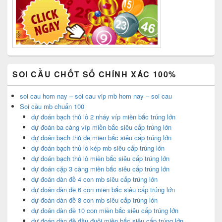
SOI CẦU CHỐT SỐ CHÍNH XÁC 100%
soi cau hom nay – soi cau vip mb hom nay – soi cau
Soi cầu mb chuẩn 100
dự đoán bạch thủ lô 2 nháy víp miền bắc trúng lớn
dự đoán ba càng víp miền bắc siêu cấp trúng lớn
dự đoán bạch thủ đề miền bắc siêu cấp trúng lớn
dự đoán bạch thủ lô kép mb siêu cấp trúng lớn
dự đoán bạch thủ lô miền bắc siêu cấp trúng lớn
dự đoán cặp 3 càng miền bắc siêu cấp trúng lớn
dự đoán dàn đề 4 con mb siêu cấp trúng lớn
dự đoán dàn đề 6 con miền bắc siêu cấp trúng lớn
dự đoán dàn đề 8 con mb siêu cấp trúng lớn
dự đoán dàn đề 10 con miền bắc siêu cấp trúng lớn
dự đoán dàn đề đầu đuôi miền bắc siêu cấp trúng lớn