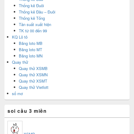
Thống kê Đuôi
Thống kê Đầu – Đuôi
Thống kê Tổng
Tần suất xuất hiện
TK từ 00 đến 99
KQ Lô tô
Bảng loto MB
Bảng loto MT
Bảng loto MN
Quay thử
Quay thử XSMB
Quay thử XSMN
Quay thử XSMT
Quay thử Vietlott
sổ mơ
soi cầu 3 miền