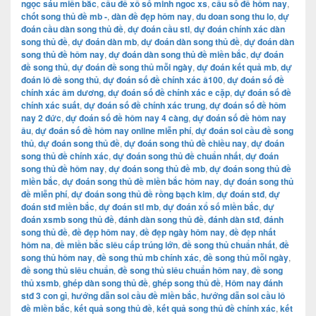
ngọc sáu miền bắc
,
cầu đề xổ số minh ngoc xs
,
cầu số đề hôm nay
,
chốt song thủ đề mb -
,
dàn đề đẹp hôm nay
,
du doan song thu lo
,
dự
đoán cầu dàn song thủ đề
,
dự đoán cầu stl
,
dự đoán chính xác dàn
song thủ đề
,
dự đoán dàn mb
,
dự đoán dàn song thủ đề
,
dự đoán dàn
song thủ đề hôm nay
,
dự đoán dàn song thủ đề miền bắc
,
dự đoán
đề song thủ
,
dự đoán đề song thủ mỗi ngày
,
dự đoán kết quả mb
,
dự
đoán lô đề song thủ
,
dự đoán số đề chính xác â100
,
dự đoán số đề
chính xác âm dương
,
dự đoán số đề chính xác e cặp
,
dự đoán số đề
chính xác suất
,
dự đoán số đề chính xác trung
,
dự đoán số đề hôm
nay 2 đức
,
dự đoán số đề hôm nay 4 càng
,
dự đoán số đề hôm nay
âu
,
dự đoán số đề hôm nay online miễn phí
,
dự đoán soi cầu đề song
thủ
,
dự đoán song thủ đề
,
dự đoán song thủ đề chiều nay
,
dự đoán
song thủ đề chính xác
,
dự đoán song thủ đề chuẩn nhất
,
dự đoán
song thủ đề hôm nay
,
dự đoán song thủ đề mb
,
dự đoán song thủ đề
miền bắc
,
dự đoán song thủ đề miền bắc hôm nay
,
dự đoán song thủ
đề miễn phí
,
dự đoán song thủ đề rồng bạch kim
,
dự đoán stđ
,
dự
đoán stđ miền bắc
,
dự đoán stl mb
,
dự đoán xổ số miền bắc
,
dự
đoán xsmb song thủ đề
,
đánh dàn song thủ đề
,
đánh dàn stđ
,
đánh
song thủ đề
,
đề đẹp hôm nay
,
đề đẹp ngày hôm nay
,
đề đẹp nhất
hôm na
,
đề miền bắc siêu cấp trúng lớn
,
đề song thủ chuẩn nhất
,
đề
song thủ hôm nay
,
đề song thủ mb chính xác
,
đề song thủ mỗi ngày
,
đề song thủ siêu chuẩn
,
đề song thủ siêu chuẩn hôm nay
,
đề song
thủ xsmb
,
ghép dàn song thủ đề
,
ghép song thủ đề
,
Hôm nay đánh
stđ 3 con gì
,
hướng dẫn soi cầu đề miền bắc
,
hướng dẫn soi cầu lô
đề miền bắc
,
kết quả song thủ đề
,
kết quả song thủ đề chính xác
,
kết