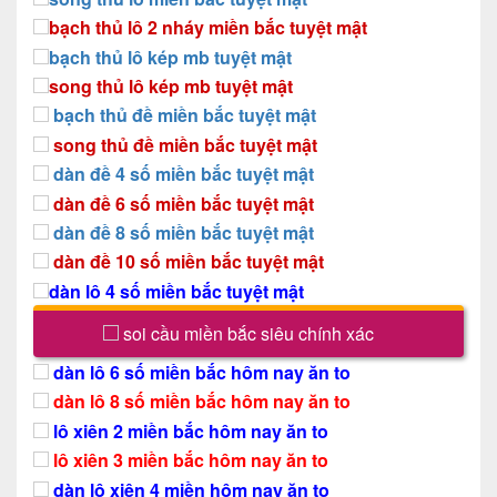
bạch thủ lô 2 nháy miền bắc tuyệt mật
bạch thủ lô kép mb tuyệt mật
song thủ lô kép mb tuyệt mật
bạch thủ đề miền bắc tuyệt mật
song thủ đề miền bắc tuyệt mật
dàn đề 4 số miền bắc tuyệt mật
dàn đề 6 số miền bắc tuyệt mật
dàn đề 8 số miền bắc tuyệt mật
dàn đề 10 số miền bắc tuyệt mật
dàn lô 4 số miền bắc tuyệt mật
soi cầu miền bắc siêu chính xác
dàn lô 6 số miền bắc hôm nay ăn to
dàn lô 8 số miền bắc hôm nay ăn to
lô xiên 2 miền bắc hôm nay ăn to
lô xiên 3 miền bắc hôm nay ăn to
dàn lô xiên 4 miền hôm nay ăn to