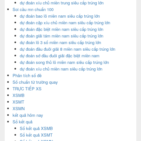
dự đoán xíu chủ miền trung siêu cấp trúng lớn
Soi cầu mn chuẩn 100
dự đoán bao lô miền nam siêu cấp trúng lớn
dự đoán cặp xíu chủ miền nam siêu cấp trúng lớn
dự đoán đặc biệt miền nam siêu cấp trúng lớn
dự đoán giải tám miền nam siêu cấp trúng lớn
dự đoán lô 3 số miền nam siêu cấp trúng lớn
dự đoán đầu đuôi giải 8 miền nam siêu cấp trúng lớn
dự đoán sớ đầu đuôi giải đặc biệt miền nam
dự đoán song thủ lô miền nam siêu cấp trúng lớn
dự đoán xíu chủ miền nam siêu cấp trúng lớn
Phân tích số đề
Số chuẩn từ trường quay
TRỰC TIẾP XS
XSMB
XSMT
XSMN
kết quả hôm nay
Sổ kết quả
Sổ kết quả XSMB
Sổ kết quả XSMT