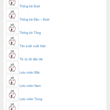
Thống kê Đuôi
Thống kê Đầu – Đuôi
Thống kê Tổng
Tần suất xuất hiện
TK từ 00 đến 99
Loto miền Bắc
Loto miền Nam
Loto miền Trung