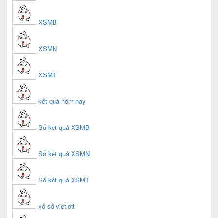
XSMB
XSMN
XSMT
kết quả hôm nay
Sổ kết quả XSMB
Sổ kết quả XSMN
Sổ kết quả XSMT
xổ số vietlott