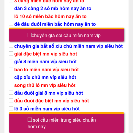
3 càng miền bắc hôm nay ăn to
dàn 3 càng 2 số mb hôm nay ăn to
lô 10 số miền bắc hôm nay ăn to
đề đầu đuôi miền bắc hôm nay ăn to
chuyên gia soi cầu miền nam víp
chuyên gia bắt số xỉu chủ miền nam víp siêu hót
giải đặc biệt mn víp siêu hót
giải 8 miền nam víp siêu hót
bao lô miền nam víp siêu hót
cặp xỉu chủ mn víp siêu hót
song thủ lô mn víp siêu hót
đầu đuôi giải 8 mn víp siêu hót
đầu đuôi đặc biệt mn víp siêu hót
lô 3 số miền nam víp siêu hót
soi cầu miền trung siêu chuẩn
hôm nay