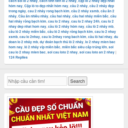
cách soi lô 2 nháy
,
cách tính tiền lô 2 nháy
,
cặp lô 2 nháy đẹp nhất
hôm nay
,
Cặp lô to đẹp nhất hôm nay
,
cầu 2 nháy
,
cầu 2 nháy đẹp
trong ngày
,
cau 2 nháy rong bạch kim
,
cầu 2 nháy xsmb
,
cầu ăn 2
nháy
,
Cầu ăn nhiều nháy
,
cầu hai nháy
,
cầu hai nháy miền bắc
,
cầu
hai nháy rồng bạch kim
,
cau lo 2 nhay
,
cau lo 2 nhay 24h
,
cau lo 2
nhay dep nhat hom nay
,
cầu lô 2 nháy hôm nay
,
cầu lô 2 nháy mb
,
cầu lô 2 nháy miền bắc
,
cầu lô 2 nháy rồng bạch kim
,
cau lo 2 nhay
xsmb
,
cau lo 2nhay
,
cau lo 2nhay rong bach kim
,
cầu lô hai nhay
,
du
doan lo 2 nháy mb
,
dự đoán bạch thủ lô 2 nháy
,
lo 2 nhay mien bac
hom nay
,
lô 2 nháy víp miền bắc
,
miền bắc siêu cấp trúng lớn
,
soi
cau lo 2 nhay mien bac
,
soi cau loto 2 nhay
,
soi cau loto an 2 nhay
|
124
Replies
Search