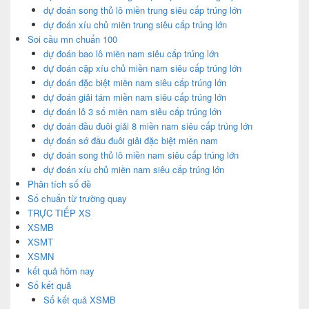
dự đoán song thủ lô miền trung siêu cấp trúng lớn
dự đoán xíu chủ miền trung siêu cấp trúng lớn
Soi cầu mn chuẩn 100
dự đoán bao lô miền nam siêu cấp trúng lớn
dự đoán cặp xíu chủ miền nam siêu cấp trúng lớn
dự đoán đặc biệt miền nam siêu cấp trúng lớn
dự đoán giải tám miền nam siêu cấp trúng lớn
dự đoán lô 3 số miền nam siêu cấp trúng lớn
dự đoán đầu đuôi giải 8 miền nam siêu cấp trúng lớn
dự đoán sớ đầu đuôi giải đặc biệt miền nam
dự đoán song thủ lô miền nam siêu cấp trúng lớn
dự đoán xíu chủ miền nam siêu cấp trúng lớn
Phân tích số đề
Số chuẩn từ trường quay
TRỰC TIẾP XS
XSMB
XSMT
XSMN
kết quả hôm nay
Sổ kết quả
Sổ kết quả XSMB