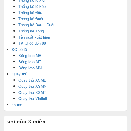
Thống kê lô xiên
Thống kê lô kép
Thống kê Đầu
Thống kê Đuôi
Thống kê Đầu – Đuôi
Thống kê Tổng
Tần suất xuất hiện
TK từ 00 đến 99
KQ Lô tô
Bảng loto MB
Bảng loto MT
Bảng loto MN
Quay thử
Quay thử XSMB
Quay thử XSMN
Quay thử XSMT
Quay thử Vietlott
sổ mơ
soi cầu 3 miền