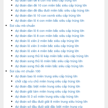
dự đoán dàn đề 8 con mb siêu cấp trúng lớn
dự đoán dàn đề 10 con miền bắc siêu cấp trúng lớn
dự đoán dàn đề đầu đuôi miền bắc siêu cấp trúng lớn
dự đoán dàn lô 10 con xsmb siêu cấp trúng lớn
dự đoán dàn lô 4 con miền bắc siêu cấp trúng lớn
Soi cầu mb chuẩn
dự đoán dàn lô 6 con miền bắc siêu cấp trúng lớn
dự đoán dàn lô 8 con miền bắc siêu cấp trúng lớn
dự đoán lô xiên 2 miền bắc siêu cấp trúng lớn
dự đoán lô xiên 3 miền bắc siêu cấp trúng lớn
dự đoán lô xiên 4 miền bắc siêu cấp trúng lớn
dự đoán song thủ lô kép miền bắc siêu cấp trúng lớn
dự đoán song thủ lô miền bắc siêu cấp trúng lớn
dự đoán song thủ đề miền bắc siêu cấp trúng lớn
Soi cầu mt chuẩn 100
dự đoán bao lô miền trung siêu cấp trúng lớn
chốt cặp xíu chủ miền trung siêu cấp trúng lớn
dự đoán đặc biệt miền trung siêu cấp trúng lớn
dự đoán giải tám miền trung siêu cấp trúng lớn
dự đoán lô 3 số miền trung siêu cấp trúng lớn
dự đoán sớ đầu đuôi giải 8 miền trung siêu trúng lớn
dự đoán sớ đầu đuôi giải đặc biệt miền trung víp