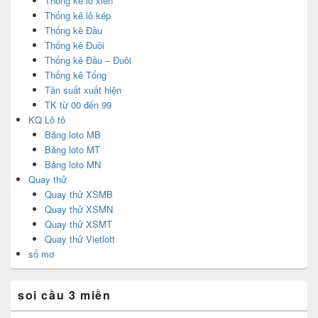
Thống kê lô xiên
Thống kê lô kép
Thống kê Đầu
Thống kê Đuôi
Thống kê Đầu – Đuôi
Thống kê Tổng
Tần suất xuất hiện
TK từ 00 đến 99
KQ Lô tô
Bảng loto MB
Bảng loto MT
Bảng loto MN
Quay thử
Quay thử XSMB
Quay thử XSMN
Quay thử XSMT
Quay thử Vietlott
sổ mơ
soi cầu 3 miền