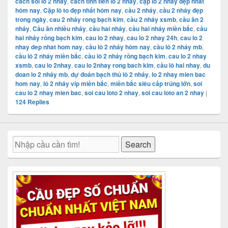
cách soi lô 2 nháy
,
cách tính tiền lô 2 nháy
,
cặp lô 2 nháy đẹp nhất
hôm nay
,
Cặp lô to đẹp nhất hôm nay
,
cầu 2 nháy
,
cầu 2 nháy đẹp
trong ngày
,
cau 2 nháy rong bạch kim
,
cầu 2 nháy xsmb
,
cầu ăn 2
nháy
,
Cầu ăn nhiều nháy
,
cầu hai nháy
,
cầu hai nháy miền bắc
,
cầu
hai nháy rồng bạch kim
,
cau lo 2 nhay
,
cau lo 2 nhay 24h
,
cau lo 2
nhay dep nhat hom nay
,
cầu lô 2 nháy hôm nay
,
cầu lô 2 nháy mb
,
cầu lô 2 nháy miền bắc
,
cầu lô 2 nháy rồng bạch kim
,
cau lo 2 nhay
xsmb
,
cau lo 2nhay
,
cau lo 2nhay rong bach kim
,
cầu lô hai nhay
,
du
doan lo 2 nháy mb
,
dự đoán bạch thủ lô 2 nháy
,
lo 2 nhay mien bac
hom nay
,
lô 2 nháy víp miền bắc
,
miền bắc siêu cấp trúng lớn
,
soi
cau lo 2 nhay mien bac
,
soi cau loto 2 nhay
,
soi cau loto an 2 nhay
|
124
Replies
Search