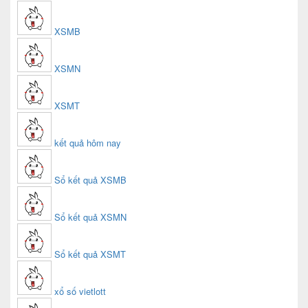
XSMB
XSMN
XSMT
kết quả hôm nay
Sổ kết quả XSMB
Sổ kết quả XSMN
Sổ kết quả XSMT
xổ số vietlott