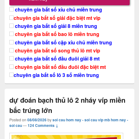
chuyên gia bắt số xỉu chủ miền trung
chuyên gia bắt số giải đặc biệt mt vip
chuyên gia bắt số giải 8 miền trung
chuyên gia bắt số bao lô miền trung
chuyên gia bắt số cặp xỉu chủ miền trung
chuyên gia bắt số song thủ lô mt vip
chuyên gia bắt số đầu đuôi giải 8 mt
chuyên gia bắt số đầu đuôi đặc biệt mt
chuyên gia bắt số lô 3 số miền trung
dự đoán bạch thủ lô 2 nháy víp miền
bắc trúng lớn
Posted on
08/08/2026
by
soi cau hom nay - soi cau vip mb hom nay -
soi cau
—
124 Comments ↓