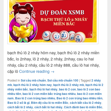
bạch thủ lô 2 nháy hôm nay, bạch thủ lô 2 nháy miền
bắc, lo 2nhay, lô 2 nháy, 2 nháy, 2nhay, cau lo hai
nháy, cầu 2 nháy, cầu lô 2 nháy 888, cầu lô hai nháy,
dự đoán bạch thủ lô 2 nháy víp miề
cặp lô
Continue reading
→
Posted in
Soi cầu mb chuẩn
,
Soi cầu mb chuẩn 100
|
Tagged
2 nháy
mb
,
bạch thủ lô 2 nháy hôm nay
,
bạch thủ lô 2 nháy mb
,
bạch thủ lô 2
nháy miền bắc
,
bạch thủ lô hai nháy
,
bao lô 2 con
,
bao lô 2 con bao
nhiêu tiền
,
bao lô 2 con miền bắc trúng bao nhiêu
,
bao lô 2 con miền
nam
,
Bao lô 2 con trúng bao nhiêu
,
Bao lô 2 con trúng bao nhiêu tiền
,
Bao lô 2 số là gì
,
Biên độ cầu lô to miền Bắc
,
cách bắt cầu lô 2 nháy
,
cách bắt lô 2 nháy
,
cách bắt lô hai nháy
,
Cách đánh bao lô miền Bắc
,