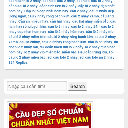
cách đánh lô 2 nháy
,
cách soi cầu 2 nháy
,
cách soi cầu lô 2 nháy
,
cách soi lô 2 nháy
,
cách tính tiền lô 2 nháy
,
cặp lô 2 nháy đẹp nhất
hôm nay
,
Cặp lô to đẹp nhất hôm nay
,
cầu 2 nháy
,
cầu 2 nháy đẹp
trong ngày
,
cau 2 nháy rong bạch kim
,
cầu 2 nháy xsmb
,
cầu ăn 2
nháy
,
Cầu ăn nhiều nháy
,
cầu hai nháy
,
cầu hai nháy miền bắc
,
cầu
hai nháy rồng bạch kim
,
cau lo 2 nhay
,
cau lo 2 nhay 24h
,
cau lo 2
nhay dep nhat hom nay
,
cầu lô 2 nháy hôm nay
,
cầu lô 2 nháy mb
,
cầu lô 2 nháy miền bắc
,
cầu lô 2 nháy rồng bạch kim
,
cau lo 2 nhay
xsmb
,
cau lo 2nhay
,
cau lo 2nhay rong bach kim
,
cầu lô hai nhay
,
du
doan lo 2 nháy mb
,
dự đoán bạch thủ lô 2 nháy
,
lo 2 nhay mien bac
hom nay
,
lô 2 nháy víp miền bắc
,
miền bắc siêu cấp trúng lớn
,
soi
cau lo 2 nhay mien bac
,
soi cau loto 2 nhay
,
soi cau loto an 2 nhay
|
124
Replies
Search