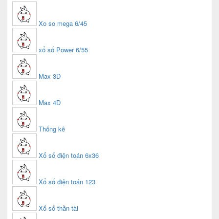
Xo so mega 6/45
xổ số Power 6/55
Max 3D
Max 4D
Thống kê
Xổ số điện toán 6x36
Xổ số điện toán 123
Xổ số thần tài