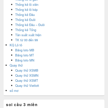
Thống kê lô xiên
Thống kê lô kép
Thống kê Đầu
Thống kê Đuôi
Thống kê Đầu – Đuôi
Thống kê Tổng
Tần suất xuất hiện
TK từ 00 đến 99
KQ Lô tô
Bảng loto MB
Bảng loto MT
Bảng loto MN
Quay thử
Quay thử XSMB
Quay thử XSMN
Quay thử XSMT
Quay thử Vietlott
sổ mơ
soi cầu 3 miền