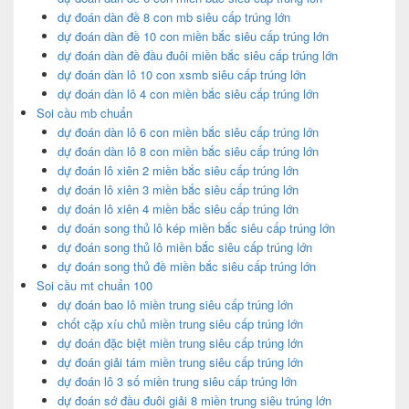
dự đoán dàn đề 8 con mb siêu cấp trúng lớn
dự đoán dàn đề 10 con miền bắc siêu cấp trúng lớn
dự đoán dàn đề đầu đuôi miền bắc siêu cấp trúng lớn
dự đoán dàn lô 10 con xsmb siêu cấp trúng lớn
dự đoán dàn lô 4 con miền bắc siêu cấp trúng lớn
Soi cầu mb chuẩn
dự đoán dàn lô 6 con miền bắc siêu cấp trúng lớn
dự đoán dàn lô 8 con miền bắc siêu cấp trúng lớn
dự đoán lô xiên 2 miền bắc siêu cấp trúng lớn
dự đoán lô xiên 3 miền bắc siêu cấp trúng lớn
dự đoán lô xiên 4 miền bắc siêu cấp trúng lớn
dự đoán song thủ lô kép miền bắc siêu cấp trúng lớn
dự đoán song thủ lô miền bắc siêu cấp trúng lớn
dự đoán song thủ đề miền bắc siêu cấp trúng lớn
Soi cầu mt chuẩn 100
dự đoán bao lô miền trung siêu cấp trúng lớn
chốt cặp xíu chủ miền trung siêu cấp trúng lớn
dự đoán đặc biệt miền trung siêu cấp trúng lớn
dự đoán giải tám miền trung siêu cấp trúng lớn
dự đoán lô 3 số miền trung siêu cấp trúng lớn
dự đoán sớ đầu đuôi giải 8 miền trung siêu trúng lớn