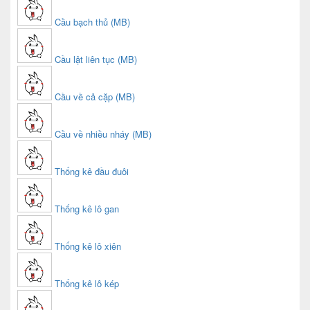
Cầu bạch thủ (MB)
Cầu lật liên tục (MB)
Cầu về cả cặp (MB)
Cầu về nhiều nháy (MB)
Thống kê đầu đuôi
Thống kê lô gan
Thống kê lô xiên
Thống kê lô kép