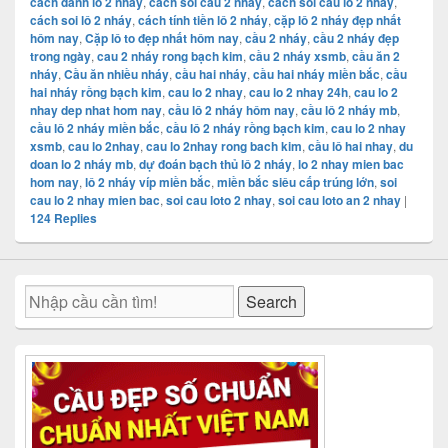
cách đánh lô 2 nháy
,
cách soi cầu 2 nháy
,
cách soi cầu lô 2 nháy
,
cách soi lô 2 nháy
,
cách tính tiền lô 2 nháy
,
cặp lô 2 nháy đẹp nhất
hôm nay
,
Cặp lô to đẹp nhất hôm nay
,
cầu 2 nháy
,
cầu 2 nháy đẹp
trong ngày
,
cau 2 nháy rong bạch kim
,
cầu 2 nháy xsmb
,
cầu ăn 2
nháy
,
Cầu ăn nhiều nháy
,
cầu hai nháy
,
cầu hai nháy miền bắc
,
cầu
hai nháy rồng bạch kim
,
cau lo 2 nhay
,
cau lo 2 nhay 24h
,
cau lo 2
nhay dep nhat hom nay
,
cầu lô 2 nháy hôm nay
,
cầu lô 2 nháy mb
,
cầu lô 2 nháy miền bắc
,
cầu lô 2 nháy rồng bạch kim
,
cau lo 2 nhay
xsmb
,
cau lo 2nhay
,
cau lo 2nhay rong bach kim
,
cầu lô hai nhay
,
du
doan lo 2 nháy mb
,
dự đoán bạch thủ lô 2 nháy
,
lo 2 nhay mien bac
hom nay
,
lô 2 nháy víp miền bắc
,
miền bắc siêu cấp trúng lớn
,
soi
cau lo 2 nhay mien bac
,
soi cau loto 2 nhay
,
soi cau loto an 2 nhay
|
124
Replies
Search