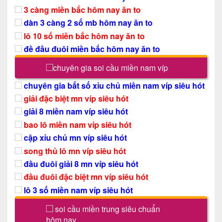
3 càng miền bắc hôm nay ăn to
dàn 3 càng 2 số mb hôm nay ăn to
lô 10 số miền bắc hôm nay ăn to
đề đầu đuôi miền bắc hôm nay ăn to
chuyên gia soi cầu miền nam víp
chuyên gia bắt số xỉu chủ miền nam víp siêu hót
giải đặc biệt mn víp siêu hót
giải 8 miền nam víp siêu hót
bao lô miền nam víp siêu hót
cặp xỉu chủ mn víp siêu hót
song thủ lô mn víp siêu hót
đầu đuôi giải 8 mn víp siêu hót
đầu đuôi đặc biệt mn víp siêu hót
lô 3 số miền nam víp siêu hót
soi cầu miền trung siêu chuẩn
hôm nay