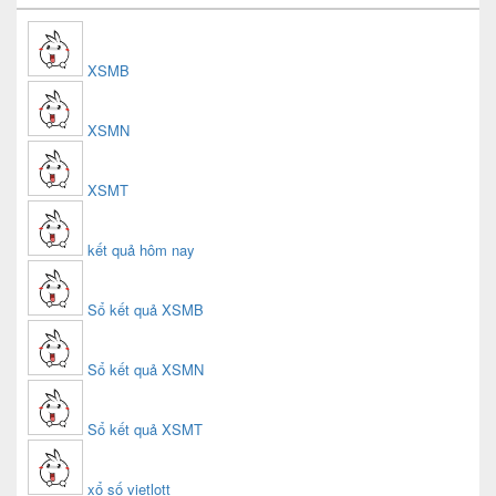
XSMB
XSMN
XSMT
kết quả hôm nay
Sổ kết quả XSMB
Sổ kết quả XSMN
Sổ kết quả XSMT
xổ số vietlott