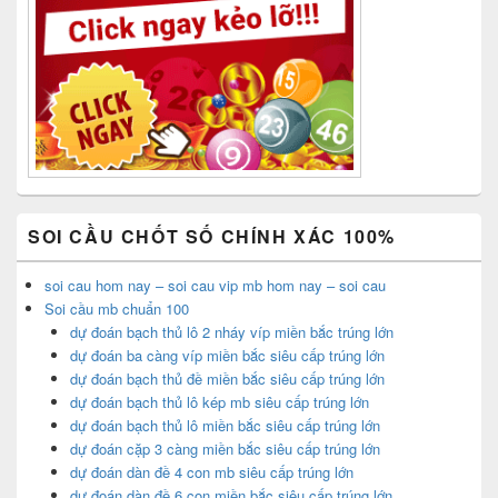
SOI CẦU CHỐT SỐ CHÍNH XÁC 100%
soi cau hom nay – soi cau vip mb hom nay – soi cau
Soi cầu mb chuẩn 100
dự đoán bạch thủ lô 2 nháy víp miền bắc trúng lớn
dự đoán ba càng víp miền bắc siêu cấp trúng lớn
dự đoán bạch thủ đề miền bắc siêu cấp trúng lớn
dự đoán bạch thủ lô kép mb siêu cấp trúng lớn
dự đoán bạch thủ lô miền bắc siêu cấp trúng lớn
dự đoán cặp 3 càng miền bắc siêu cấp trúng lớn
dự đoán dàn đề 4 con mb siêu cấp trúng lớn
dự đoán dàn đề 6 con miền bắc siêu cấp trúng lớn