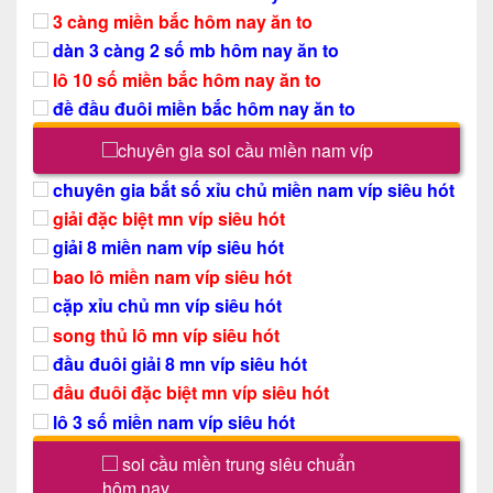
3 càng miền bắc hôm nay ăn to
dàn 3 càng 2 số mb hôm nay ăn to
lô 10 số miền bắc hôm nay ăn to
đề đầu đuôi miền bắc hôm nay ăn to
chuyên gia soi cầu miền nam víp
chuyên gia bắt số xỉu chủ miền nam víp siêu hót
giải đặc biệt mn víp siêu hót
giải 8 miền nam víp siêu hót
bao lô miền nam víp siêu hót
cặp xỉu chủ mn víp siêu hót
song thủ lô mn víp siêu hót
đầu đuôi giải 8 mn víp siêu hót
đầu đuôi đặc biệt mn víp siêu hót
lô 3 số miền nam víp siêu hót
soi cầu miền trung siêu chuẩn
hôm nay