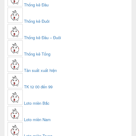
Thống kê Đầu
Thống kê Đuôi
Thống kê Đầu – Đuôi
Thống kê Tổng
Tần suất xuất hiện
TK từ 00 đến 99
Loto miền Bắc
Loto miền Nam
Loto miền Trung