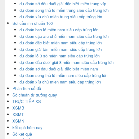
dự đoán sớ đầu đuôi giải đặc biệt miền trung víp
dự đoán song thủ lô miền trung siêu cấp trúng lớn
dự đoán xíu chủ miền trung siêu cấp trúng lớn
Soi cầu mn chuẩn 100
dự đoán bao lô miền nam siêu cấp trúng lớn
dự đoán cặp xíu chủ miền nam siêu cấp trúng lớn
dự đoán đặc biệt miền nam siêu cấp trúng lớn
dự đoán giải tám miền nam siêu cấp trúng lớn
dự đoán lô 3 số miền nam siêu cấp trúng lớn
dự đoán đầu đuôi giải 8 miền nam siêu cấp trúng lớn
dự đoán sớ đầu đuôi giải đặc biệt miền nam
dự đoán song thủ lô miền nam siêu cấp trúng lớn
dự đoán xíu chủ miền nam siêu cấp trúng lớn
Phân tích số đề
Số chuẩn từ trường quay
TRỰC TIẾP XS
XSMB
XSMT
XSMN
kết quả hôm nay
Sổ kết quả