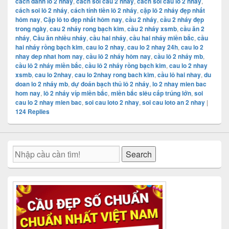
cách đánh lô 2 nháy
,
cách soi cầu 2 nháy
,
cách soi cầu lô 2 nháy
,
cách soi lô 2 nháy
,
cách tính tiền lô 2 nháy
,
cặp lô 2 nháy đẹp nhất
hôm nay
,
Cặp lô to đẹp nhất hôm nay
,
cầu 2 nháy
,
cầu 2 nháy đẹp
trong ngày
,
cau 2 nháy rong bạch kim
,
cầu 2 nháy xsmb
,
cầu ăn 2
nháy
,
Cầu ăn nhiều nháy
,
cầu hai nháy
,
cầu hai nháy miền bắc
,
cầu
hai nháy rồng bạch kim
,
cau lo 2 nhay
,
cau lo 2 nhay 24h
,
cau lo 2
nhay dep nhat hom nay
,
cầu lô 2 nháy hôm nay
,
cầu lô 2 nháy mb
,
cầu lô 2 nháy miền bắc
,
cầu lô 2 nháy rồng bạch kim
,
cau lo 2 nhay
xsmb
,
cau lo 2nhay
,
cau lo 2nhay rong bach kim
,
cầu lô hai nhay
,
du
doan lo 2 nháy mb
,
dự đoán bạch thủ lô 2 nháy
,
lo 2 nhay mien bac
hom nay
,
lô 2 nháy víp miền bắc
,
miền bắc siêu cấp trúng lớn
,
soi
cau lo 2 nhay mien bac
,
soi cau loto 2 nhay
,
soi cau loto an 2 nhay
|
124
Replies
Search