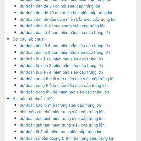
dự đoán dàn đề 8 con mb siêu cấp trúng lớn
dự đoán dàn đề 10 con miền bắc siêu cấp trúng lớn
dự đoán dàn đề đầu đuôi miền bắc siêu cấp trúng lớn
dự đoán dàn lô 10 con xsmb siêu cấp trúng lớn
dự đoán dàn lô 4 con miền bắc siêu cấp trúng lớn
Soi cầu mb chuẩn
dự đoán dàn lô 6 con miền bắc siêu cấp trúng lớn
dự đoán dàn lô 8 con miền bắc siêu cấp trúng lớn
dự đoán lô xiên 2 miền bắc siêu cấp trúng lớn
dự đoán lô xiên 3 miền bắc siêu cấp trúng lớn
dự đoán lô xiên 4 miền bắc siêu cấp trúng lớn
dự đoán song thủ lô kép miền bắc siêu cấp trúng lớn
dự đoán song thủ lô miền bắc siêu cấp trúng lớn
dự đoán song thủ đề miền bắc siêu cấp trúng lớn
Soi cầu mt chuẩn 100
dự đoán bao lô miền trung siêu cấp trúng lớn
chốt cặp xíu chủ miền trung siêu cấp trúng lớn
dự đoán đặc biệt miền trung siêu cấp trúng lớn
dự đoán giải tám miền trung siêu cấp trúng lớn
dự đoán lô 3 số miền trung siêu cấp trúng lớn
dự đoán sớ đầu đuôi giải 8 miền trung siêu trúng lớn