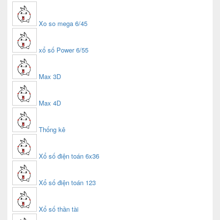
Xo so mega 6/45
xổ số Power 6/55
Max 3D
Max 4D
Thống kê
Xổ số điện toán 6x36
Xổ số điện toán 123
Xổ số thần tài