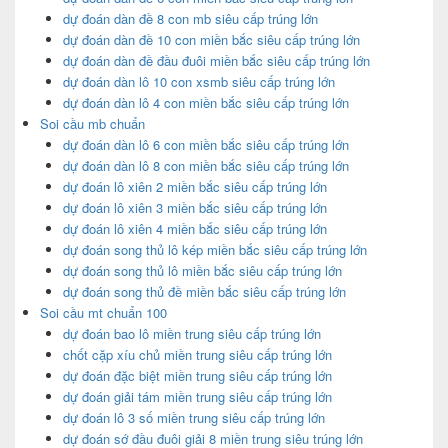
dự đoán dàn đề 8 con mb siêu cấp trúng lớn
dự đoán dàn đề 10 con miền bắc siêu cấp trúng lớn
dự đoán dàn đề đầu đuôi miền bắc siêu cấp trúng lớn
dự đoán dàn lô 10 con xsmb siêu cấp trúng lớn
dự đoán dàn lô 4 con miền bắc siêu cấp trúng lớn
Soi cầu mb chuẩn
dự đoán dàn lô 6 con miền bắc siêu cấp trúng lớn
dự đoán dàn lô 8 con miền bắc siêu cấp trúng lớn
dự đoán lô xiên 2 miền bắc siêu cấp trúng lớn
dự đoán lô xiên 3 miền bắc siêu cấp trúng lớn
dự đoán lô xiên 4 miền bắc siêu cấp trúng lớn
dự đoán song thủ lô kép miền bắc siêu cấp trúng lớn
dự đoán song thủ lô miền bắc siêu cấp trúng lớn
dự đoán song thủ đề miền bắc siêu cấp trúng lớn
Soi cầu mt chuẩn 100
dự đoán bao lô miền trung siêu cấp trúng lớn
chốt cặp xíu chủ miền trung siêu cấp trúng lớn
dự đoán đặc biệt miền trung siêu cấp trúng lớn
dự đoán giải tám miền trung siêu cấp trúng lớn
dự đoán lô 3 số miền trung siêu cấp trúng lớn
dự đoán sớ đầu đuôi giải 8 miền trung siêu trúng lớn