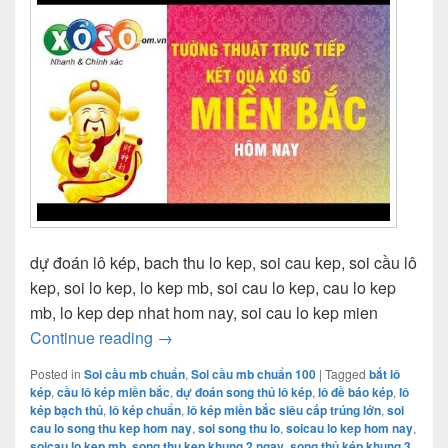
dự đoán lô kép, bach thu lo kep, soi cau kep, soi cầu lô
kep, soi lo kep, lo kep mb, soi cau lo kep, cau lo kep
mb, lo kep dep nhat hom nay, soi cau lo kep mien
dự đoán song thủ lô kép miền bắc siêu cấ
Continue reading
→
Posted in
Soi cầu mb chuẩn
,
Soi cầu mb chuẩn 100
|
Tagged
bắt lô
kép
,
cầu lô kép miền bắc
,
dự đoán song thủ lô kép
,
lô đề báo kép
,
lô
kép bạch thủ
,
lô kép chuẩn
,
lô kép miền bắc siêu cấp trúng lớn
,
soi
cau lo song thu kep hom nay
,
soi song thu lo
,
soicau lo kep hom nay
,
soicau lo kep mb
,
song thu kep khung 2 ngay
,
song thủ kép khung 3