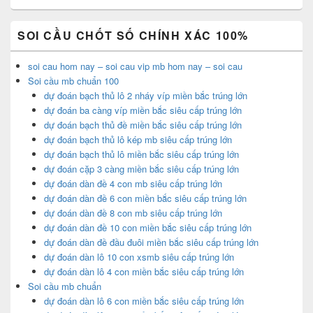
SOI CẦU CHỐT SỐ CHÍNH XÁC 100%
soi cau hom nay – soi cau vip mb hom nay – soi cau
Soi cầu mb chuẩn 100
dự đoán bạch thủ lô 2 nháy víp miền bắc trúng lớn
dự đoán ba càng víp miền bắc siêu cấp trúng lớn
dự đoán bạch thủ đề miền bắc siêu cấp trúng lớn
dự đoán bạch thủ lô kép mb siêu cấp trúng lớn
dự đoán bạch thủ lô miền bắc siêu cấp trúng lớn
dự đoán cặp 3 càng miền bắc siêu cấp trúng lớn
dự đoán dàn đề 4 con mb siêu cấp trúng lớn
dự đoán dàn đề 6 con miền bắc siêu cấp trúng lớn
dự đoán dàn đề 8 con mb siêu cấp trúng lớn
dự đoán dàn đề 10 con miền bắc siêu cấp trúng lớn
dự đoán dàn đề đầu đuôi miền bắc siêu cấp trúng lớn
dự đoán dàn lô 10 con xsmb siêu cấp trúng lớn
dự đoán dàn lô 4 con miền bắc siêu cấp trúng lớn
Soi cầu mb chuẩn
dự đoán dàn lô 6 con miền bắc siêu cấp trúng lớn