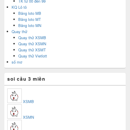
TK từ 00 đến 99
KQ Lô tô
Bảng loto MB
Bảng loto MT
Bảng loto MN
Quay thử
Quay thử XSMB
Quay thử XSMN
Quay thử XSMT
Quay thử Vietlott
sổ mơ
soi cầu 3 miền
XSMB
XSMN