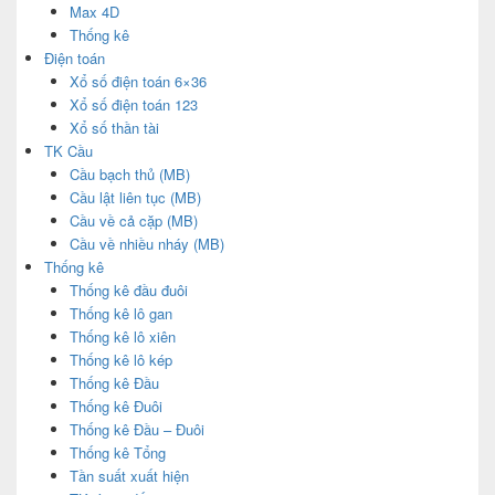
Max 4D
Thống kê
Điện toán
Xổ số điện toán 6×36
Xổ số điện toán 123
Xổ số thần tài
TK Cầu
Cầu bạch thủ (MB)
Cầu lật liên tục (MB)
Cầu về cả cặp (MB)
Cầu về nhiều nháy (MB)
Thống kê
Thống kê đầu đuôi
Thống kê lô gan
Thống kê lô xiên
Thống kê lô kép
Thống kê Đầu
Thống kê Đuôi
Thống kê Đầu – Đuôi
Thống kê Tổng
Tần suất xuất hiện