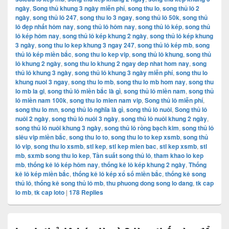
ngày
,
Song thủ khung 3 ngày miễn phí
,
song thu lo
,
song thủ lô 2
ngày
,
song thủ lô 247
,
song thu lo 3 ngay
,
song thủ lô 50k
,
song thủ
lô đẹp nhất hôm nay
,
song thủ lô hôm nay
,
song thủ lô kép
,
song thủ
lô kép hôm nay
,
song thủ lô kép khung 2 ngày
,
song thủ lô kép khung
3 ngày
,
song thu lo kep khung 3 ngay 247
,
song thủ lô kép mb
,
song
thủ lô kép miền bắc
,
song thu lo kep vip
,
song thủ lô khung
,
song thủ
lô khung 2 ngày
,
song thu lo khung 2 ngay dep nhat hom nay
,
song
thủ lô khung 3 ngày
,
song thủ lô khung 3 ngày miễn phí
,
song thu lo
khung nuoi 3 ngay
,
song thu lo mb
,
song thu lo mb hom nay
,
song thu
lo mb la gi
,
song thủ lô miền bắc là gì
,
song thủ lô miền nam
,
song thủ
lô miền nam 100k
,
song thu lo mien nam vip
,
Song thủ lô miễn phí
,
song thu lo mn
,
song thủ lô nghĩa là gì
,
song thủ lô nuôi
,
Song thủ lô
nuôi 2 ngày
,
song thủ lô nuôi 3 ngày
,
song thủ lô nuôi khung 2 ngày
,
song thủ lô nuôi khung 3 ngày
,
song thủ lô rồng bạch kim
,
song thủ lô
siêu vip miền bắc
,
song thu lo to
,
song thu lo to kep xsmb
,
song thủ
lô vip
,
song thu lo xsmb
,
stl kep
,
stl kep mien bac
,
stl kep xsmb
,
stl
mb
,
sxmb song thu lo kep
,
Tần suất song thủ lô
,
tham khao lo kep
mb
,
thống kê lô kép hôm nay
,
thống kê lô kép khung 2 ngày
,
Thống
kê lô kép miền bắc
,
thống kê lô kép xổ số miền bắc
,
thống kê song
thủ lô
,
thống kê song thủ lô mb
,
thu phuong dong song lo dang
,
tk cap
lo mb
,
tk cap loto
|
178
Replies