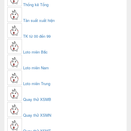
Thống kê Tổng
Tần suất xuất hiện
TK từ 00 đến 99
Loto miền Bắc
Loto miền Nam
Loto miền Trung
Quay thử XSMB
Quay thử XSMN
Quay thử XSMT