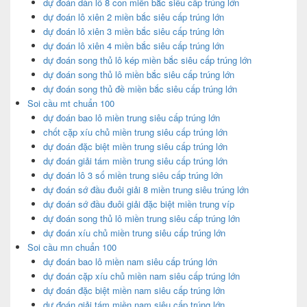
dự đoán dàn lô 8 con miền bắc siêu cấp trúng lớn
dự đoán lô xiên 2 miền bắc siêu cấp trúng lớn
dự đoán lô xiên 3 miền bắc siêu cấp trúng lớn
dự đoán lô xiên 4 miền bắc siêu cấp trúng lớn
dự đoán song thủ lô kép miền bắc siêu cấp trúng lớn
dự đoán song thủ lô miền bắc siêu cấp trúng lớn
dự đoán song thủ đề miền bắc siêu cấp trúng lớn
Soi cầu mt chuẩn 100
dự đoán bao lô miền trung siêu cấp trúng lớn
chốt cặp xíu chủ miền trung siêu cấp trúng lớn
dự đoán đặc biệt miền trung siêu cấp trúng lớn
dự đoán giải tám miền trung siêu cấp trúng lớn
dự đoán lô 3 số miền trung siêu cấp trúng lớn
dự đoán sớ đầu đuôi giải 8 miền trung siêu trúng lớn
dự đoán sớ đầu đuôi giải đặc biệt miền trung víp
dự đoán song thủ lô miền trung siêu cấp trúng lớn
dự đoán xíu chủ miền trung siêu cấp trúng lớn
Soi cầu mn chuẩn 100
dự đoán bao lô miền nam siêu cấp trúng lớn
dự đoán cặp xíu chủ miền nam siêu cấp trúng lớn
dự đoán đặc biệt miền nam siêu cấp trúng lớn
dự đoán giải tám miền nam siêu cấp trúng lớn