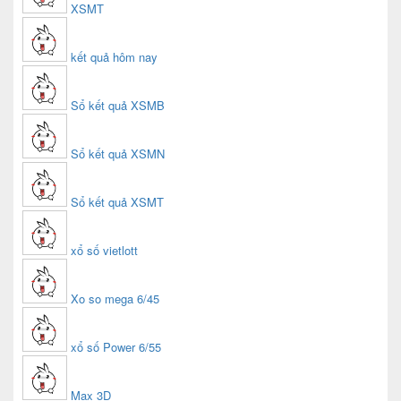
XSMT
kết quả hôm nay
Sổ kết quả XSMB
Sổ kết quả XSMN
Sổ kết quả XSMT
xổ số vietlott
Xo so mega 6/45
xổ số Power 6/55
Max 3D