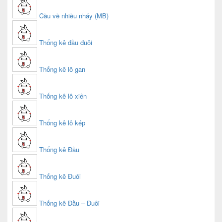
Cầu về nhiều nháy (MB)
Thống kê đầu đuôi
Thống kê lô gan
Thống kê lô xiên
Thống kê lô kép
Thống kê Đầu
Thống kê Đuôi
Thống kê Đầu – Đuôi