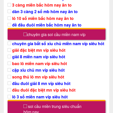
3 càng miền bắc hôm nay ăn to
dàn 3 càng 2 số mb hôm nay ăn to
lô 10 số miền bắc hôm nay ăn to
đề đầu đuôi miền bắc hôm nay ăn to
chuyên gia soi cầu miền nam víp
chuyên gia bắt số xỉu chủ miền nam víp siêu hót
giải đặc biệt mn víp siêu hót
giải 8 miền nam víp siêu hót
bao lô miền nam víp siêu hót
cặp xỉu chủ mn víp siêu hót
song thủ lô mn víp siêu hót
đầu đuôi giải 8 mn víp siêu hót
đầu đuôi đặc biệt mn víp siêu hót
lô 3 số miền nam víp siêu hót
soi cầu miền trung siêu chuẩn
hôm nay