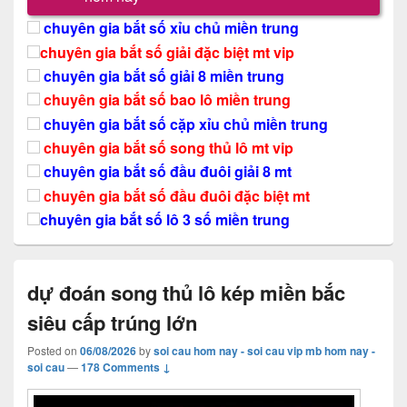
chuyên gia bắt số xỉu chủ miền trung
chuyên gia bắt số giải đặc biệt mt vip
chuyên gia bắt số giải 8 miền trung
chuyên gia bắt số bao lô miền trung
chuyên gia bắt số cặp xỉu chủ miền trung
chuyên gia bắt số song thủ lô mt vip
chuyên gia bắt số đầu đuôi giải 8 mt
chuyên gia bắt số đầu đuôi đặc biệt mt
chuyên gia bắt số lô 3 số miền trung
dự đoán song thủ lô kép miền bắc
siêu cấp trúng lớn
Posted on
06/08/2026
by
soi cau hom nay - soi cau vip mb hom nay -
soi cau
—
178 Comments ↓