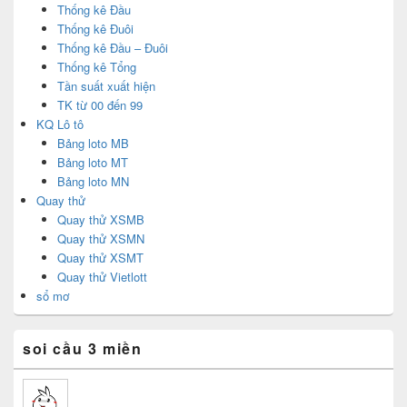
Thống kê Đầu
Thống kê Đuôi
Thống kê Đầu – Đuôi
Thống kê Tổng
Tần suất xuất hiện
TK từ 00 đến 99
KQ Lô tô
Bảng loto MB
Bảng loto MT
Bảng loto MN
Quay thử
Quay thử XSMB
Quay thử XSMN
Quay thử XSMT
Quay thử Vietlott
sổ mơ
soi cầu 3 miền