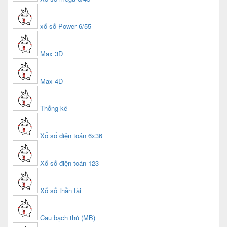
xổ số Power 6/55
Max 3D
Max 4D
Thống kê
Xổ số điện toán 6x36
Xổ số điện toán 123
Xổ số thần tài
Cầu bạch thủ (MB)