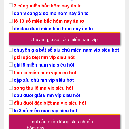
3 càng miền bắc hôm nay ăn to
dàn 3 càng 2 số mb hôm nay ăn to
lô 10 số miền bắc hôm nay ăn to
đề đầu đuôi miền bắc hôm nay ăn to
chuyên gia soi cầu miền nam víp
chuyên gia bắt số xỉu chủ miền nam víp siêu hót
giải đặc biệt mn víp siêu hót
giải 8 miền nam víp siêu hót
bao lô miền nam víp siêu hót
cặp xỉu chủ mn víp siêu hót
song thủ lô mn víp siêu hót
đầu đuôi giải 8 mn víp siêu hót
đầu đuôi đặc biệt mn víp siêu hót
lô 3 số miền nam víp siêu hót
soi cầu miền trung siêu chuẩn
hôm nay