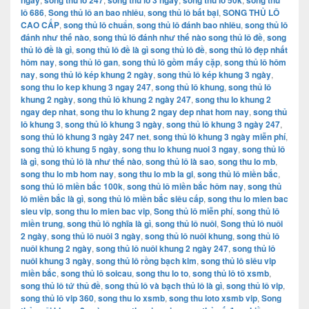
lô 686
,
Song thủ lô an bao nhiêu
,
song thủ lô bất bại
,
SONG THỦ LÔ
CAO CẤP
,
song thủ lô chuẩn
,
song thủ lô đánh bao nhiêu
,
song thủ lô
đánh như thế nào
,
song thủ lô đánh như thế nào song thủ lô đề
,
song
thủ lô đề là gì
,
song thủ lô đề là gì song thủ lô đề
,
song thủ lô đẹp nhất
hôm nay
,
song thủ lô gan
,
song thủ lô gồm mấy cặp
,
song thủ lô hôm
nay
,
song thủ lô kép khung 2 ngày
,
song thủ lô kép khung 3 ngày
,
song thu lo kep khung 3 ngay 247
,
song thủ lô khung
,
song thủ lô
khung 2 ngày
,
song thủ lô khung 2 ngày 247
,
song thu lo khung 2
ngay dep nhat
,
song thu lo khung 2 ngay dep nhat hom nay
,
song thủ
lô khung 3
,
song thủ lô khung 3 ngày
,
song thủ lô khung 3 ngày 247
,
song thủ lô khung 3 ngày 247 net
,
song thủ lô khung 3 ngày miễn phí
,
song thủ lô khung 5 ngày
,
song thu lo khung nuoi 3 ngay
,
song thủ lô
là gì
,
song thủ lô là như thế nào
,
song thủ lô là sao
,
song thu lo mb
,
song thu lo mb hom nay
,
song thu lo mb la gi
,
song thủ lô miền bắc
,
song thủ lô miền bắc 100k
,
song thủ lô miền bắc hôm nay
,
song thủ
lô miền bắc là gì
,
song thủ lô miền bắc siêu cấp
,
song thu lo mien bac
sieu vip
,
song thu lo mien bac vip
,
Song thủ lô miễn phí
,
song thủ lô
miền trung
,
song thủ lô nghĩa là gì
,
song thủ lô nuôi
,
Song thủ lô nuôi
2 ngày
,
song thủ lô nuôi 3 ngày
,
song thủ lô nuôi khung
,
song thủ lô
nuôi khung 2 ngày
,
song thủ lô nuôi khung 2 ngày 247
,
song thủ lô
nuôi khung 3 ngày
,
song thủ lô rồng bạch kim
,
song thủ lô siêu vip
miền bắc
,
song thủ lô soicau
,
song thu lo to
,
song thủ lô tô xsmb
,
song thủ lô tứ thủ đề
,
song thủ lô và bạch thủ lô là gì
,
song thủ lô vip
,
song thủ lô vip 360
,
song thu lo xsmb
,
song thu loto xsmb vip
,
Song