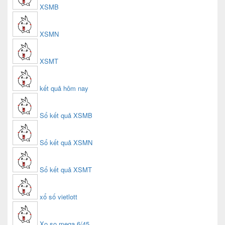
XSMB
XSMN
XSMT
kết quả hôm nay
Sổ kết quả XSMB
Sổ kết quả XSMN
Sổ kết quả XSMT
xổ số vietlott
Xo so mega 6/45