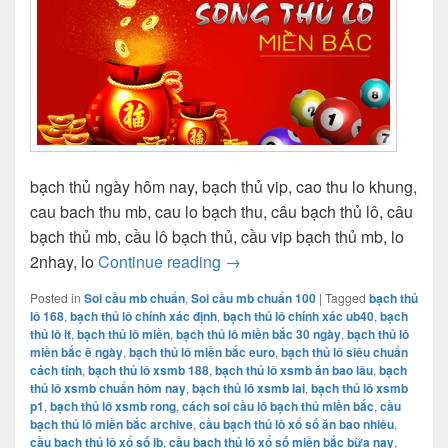
bạch thủ ngày hôm nay, bạch thủ vip, cao thu lo khung,
cau bach thu mb, cau lo bạch thu, câu bạch thủ lô, câu
bạch thủ mb, cầu lô bạch thủ, cầu vip bạch thủ mb, lo
dự đoán song thủ lô miền bắc s
2nhay, lo
Continue reading
→
Posted in
Soi cầu mb chuẩn
,
Soi cầu mb chuẩn 100
|
Tagged
bạch thủ
lô 168
,
bạch thủ lô chính xác định
,
bạch thủ lô chính xác ub40
,
bạch
thủ lô it
,
bạch thủ lô miền
,
bạch thủ lô miền bắc 30 ngày
,
bạch thủ lô
miền bắc ê ngày
,
bạch thủ lô miền bắc euro
,
bạch thủ lô siêu chuẩn
cách tính
,
bạch thủ lô xsmb 188
,
bạch thủ lô xsmb ăn bao lâu
,
bạch
thủ lô xsmb chuẩn hôm nay
,
bạch thủ lô xsmb lai
,
bạch thủ lô xsmb
p1
,
bạch thủ lô xsmb rong
,
cách soi cầu lô bạch thủ miền bắc
,
cầu
bạch thủ lô miền bắc archive
,
cầu bạch thủ lô xổ số ăn bao nhiêu
,
cầu bạch thủ lô xổ số ib
,
cầu bạch thủ lô xổ số miền bắc bữa nay
,