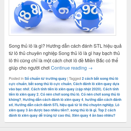
Song thủ lô là gì? Hướng dẫn cách đánh STL hiệu quả
từ lô thủ chuyên nghiệp Song thủ lô là gì hay bạch thủ
lô thì cũng chỉ là một cách chơi lô đề Miền Bắc có thể
Song thủ lô là gì ,C
giúp cho người chơi
Continue reading
→
Posted in
Số chuẩn từ trường quay
|
Tagged
2 cách bắt song thủ lô
cực chuẩn
,
bắt song thủ lô cực chuẩn
,
Cách đánh lô xiên quay dựa
vào bạc nhớ
,
Cách tính tiền lô xiên quay (cập nhật 2020)
,
Cách tính
tiền lô xiên quay 2
,
Có nên chơi song thủ lô
,
Có nên chơi song thủ lô
không?
,
Hướng dẫn cách đánh lô xiên quay 4
,
hướng dẫn cách đánh
stl
,
Hướng dẫn cách đánh STL hiệu quả từ lô thủ chuyên nghiệp
,
Lô
xiên quay 3 ăn được bao nhiêu tiền?
,
song thủ lô là gì
,
Top 2 cách
đánh lô xiên quay dễ trúng từ cao thủ
,
Xiên quay 4 ăn bao nhiêu?