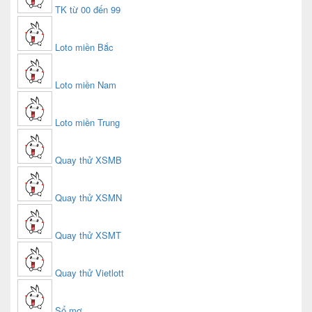
TK từ 00 đến 99
Loto miền Bắc
Loto miền Nam
Loto miền Trung
Quay thử XSMB
Quay thử XSMN
Quay thử XSMT
Quay thử Vietlott
Sổ mơ