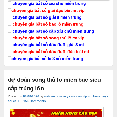
chuyên gia bắt số xỉu chủ miền trung
chuyên gia bắt số giải đặc biệt mt vip
chuyên gia bắt số giải 8 miền trung
chuyên gia bắt số bao lô miền trung
chuyên gia bắt số cặp xỉu chủ miền trung
chuyên gia bắt số song thủ lô mt vip
chuyên gia bắt số đầu đuôi giải 8 mt
chuyên gia bắt số đầu đuôi đặc biệt mt
chuyên gia bắt số lô 3 số miền trung
dự đoán song thủ lô miền bắc siêu
cấp trúng lớn
Posted on
08/08/2026
by
soi cau hom nay - soi cau vip mb hom nay -
soi cau
—
156 Comments ↓