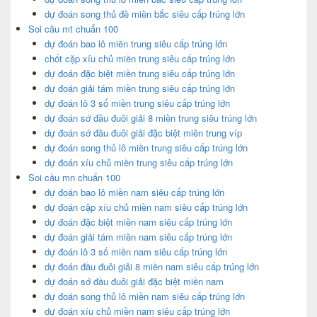
dự đoán song thủ đề miền bắc siêu cấp trúng lớn
Soi cầu mt chuẩn 100
dự đoán bao lô miền trung siêu cấp trúng lớn
chốt cặp xíu chủ miền trung siêu cấp trúng lớn
dự đoán đặc biệt miền trung siêu cấp trúng lớn
dự đoán giải tám miền trung siêu cấp trúng lớn
dự đoán lô 3 số miền trung siêu cấp trúng lớn
dự đoán sớ đầu đuôi giải 8 miền trung siêu trúng lớn
dự đoán sớ đầu đuôi giải đặc biệt miền trung víp
dự đoán song thủ lô miền trung siêu cấp trúng lớn
dự đoán xíu chủ miền trung siêu cấp trúng lớn
Soi cầu mn chuẩn 100
dự đoán bao lô miền nam siêu cấp trúng lớn
dự đoán cặp xíu chủ miền nam siêu cấp trúng lớn
dự đoán đặc biệt miền nam siêu cấp trúng lớn
dự đoán giải tám miền nam siêu cấp trúng lớn
dự đoán lô 3 số miền nam siêu cấp trúng lớn
dự đoán đầu đuôi giải 8 miền nam siêu cấp trúng lớn
dự đoán sớ đầu đuôi giải đặc biệt miền nam
dự đoán song thủ lô miền nam siêu cấp trúng lớn
dự đoán xíu chủ miền nam siêu cấp trúng lớn