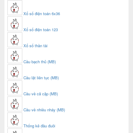
Xổ số điện toán 6x36
Xổ số điện toán 123
Xổ số thần tài
Cầu bạch thủ (MB)
Cầu lật liên tục (MB)
Cầu về cả cặp (MB)
Cầu về nhiều nháy (MB)
Thống kê đầu đuôi