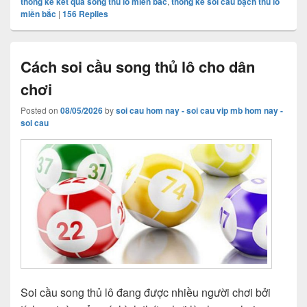
thống kê kết quả song thủ lô miền bắc
,
thống kê soi cầu bạch thủ lô
miền bắc
|
156
Replies
Cách soi cầu song thủ lô cho dân
chơi
Posted on
08/05/2026
by
soi cau hom nay - soi cau vip mb hom nay -
soi cau
Soi cầu song thủ lô đang được nhiều người chơi bởi