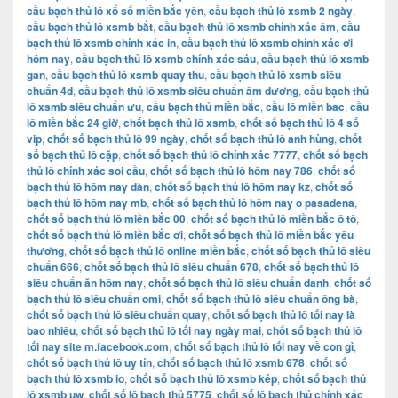
cầu bạch thủ lô xổ số miền bắc yên
,
cầu bạch thủ lô xsmb 2 ngày
,
cầu bạch thủ lô xsmb bắt
,
cầu bạch thủ lô xsmb chính xác âm
,
cầu
bạch thủ lô xsmb chính xác in
,
cầu bạch thủ lô xsmb chính xác ơi
hôm nay
,
cầu bạch thủ lô xsmb chính xác sáu
,
cầu bạch thủ lô xsmb
gan
,
cầu bạch thủ lô xsmb quay thu
,
cầu bạch thủ lô xsmb siêu
chuẩn 4d
,
cầu bạch thủ lô xsmb siêu chuẩn âm dương
,
cầu bạch thủ
lô xsmb siêu chuẩn ưu
,
cầu bạch thủ miền bắc
,
cầu lô miền bac
,
cầu
lô miền bắc 24 giờ
,
chốt bạch thủ lô xsmb
,
chốt số bạch thủ lô 4 số
vip
,
chốt số bạch thủ lô 99 ngày
,
chốt số bạch thủ lô anh hùng
,
chốt
số bạch thủ lô cặp
,
chốt số bạch thủ lô chính xác 7777
,
chốt số bạch
thủ lô chính xác soi cầu
,
chốt số bạch thủ lô hôm nay 786
,
chốt số
bạch thủ lô hôm nay dàn
,
chốt số bạch thủ lô hôm nay kz
,
chốt số
bạch thủ lô hôm nay mb
,
chốt số bạch thủ lô hôm nay o pasadena
,
chốt số bạch thủ lô miền bắc 00
,
chốt số bạch thủ lô miền bắc ô tô
,
chốt số bạch thủ lô miền bắc ơi
,
chốt số bạch thủ lô miền bắc yêu
thương
,
chốt số bạch thủ lô online miền bắc
,
chốt số bạch thủ lô siêu
chuẩn 666
,
chốt số bạch thủ lô siêu chuẩn 678
,
chốt số bạch thủ lô
siêu chuẩn ăn hôm nay
,
chốt số bạch thủ lô siêu chuẩn danh
,
chốt số
bạch thủ lô siêu chuẩn omi
,
chốt số bạch thủ lô siêu chuẩn ông bà
,
chốt số bạch thủ lô siêu chuẩn quay
,
chốt số bạch thủ lô tối nay là
bao nhiêu
,
chốt số bạch thủ lô tối nay ngày mai
,
chốt số bạch thủ lô
tối nay site m.facebook.com
,
chốt số bạch thủ lô tối nay về con gì
,
chốt số bạch thủ lô uy tín
,
chốt số bạch thủ lô xsmb 678
,
chốt số
bạch thủ lô xsmb io
,
chốt số bạch thủ lô xsmb kép
,
chốt số bạch thủ
lô xsmb uw
,
chốt số lô bạch thủ 5775
,
chốt số lô bạch thủ chính xác