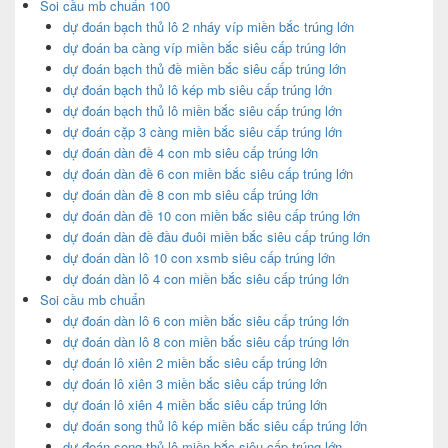
Soi cầu mb chuẩn 100
dự đoán bạch thủ lô 2 nháy víp miền bắc trúng lớn
dự đoán ba càng víp miền bắc siêu cấp trúng lớn
dự đoán bạch thủ đề miền bắc siêu cấp trúng lớn
dự đoán bạch thủ lô kép mb siêu cấp trúng lớn
dự đoán bạch thủ lô miền bắc siêu cấp trúng lớn
dự đoán cặp 3 càng miền bắc siêu cấp trúng lớn
dự đoán dàn đề 4 con mb siêu cấp trúng lớn
dự đoán dàn đề 6 con miền bắc siêu cấp trúng lớn
dự đoán dàn đề 8 con mb siêu cấp trúng lớn
dự đoán dàn đề 10 con miền bắc siêu cấp trúng lớn
dự đoán dàn đề đầu đuôi miền bắc siêu cấp trúng lớn
dự đoán dàn lô 10 con xsmb siêu cấp trúng lớn
dự đoán dàn lô 4 con miền bắc siêu cấp trúng lớn
Soi cầu mb chuẩn
dự đoán dàn lô 6 con miền bắc siêu cấp trúng lớn
dự đoán dàn lô 8 con miền bắc siêu cấp trúng lớn
dự đoán lô xiên 2 miền bắc siêu cấp trúng lớn
dự đoán lô xiên 3 miền bắc siêu cấp trúng lớn
dự đoán lô xiên 4 miền bắc siêu cấp trúng lớn
dự đoán song thủ lô kép miền bắc siêu cấp trúng lớn
dự đoán song thủ lô miền bắc siêu cấp trúng lớn