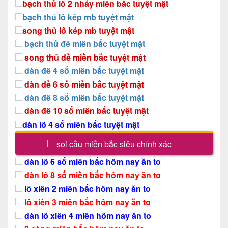
bạch thủ lô 2 nháy miền bắc tuyệt mật
bạch thủ lô kép mb tuyệt mật
song thủ lô kép mb tuyệt mật
bạch thủ đề miền bắc tuyệt mật
song thủ đề miền bắc tuyệt mật
dàn đề 4 số miền bắc tuyệt mật
dàn đề 6 số miền bắc tuyệt mật
dàn đề 8 số miền bắc tuyệt mật
dàn đề 10 số miền bắc tuyệt mật
dàn lô 4 số miền bắc tuyệt mật
soi cầu miền bắc siêu chính xác
dàn lô 6 số miền bắc hôm nay ăn to
dàn lô 8 số miền bắc hôm nay ăn to
lô xiên 2 miền bắc hôm nay ăn to
lô xiên 3 miền bắc hôm nay ăn to
dàn lô xiên 4 miền hôm nay ăn to