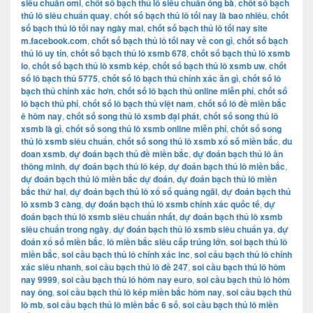
siêu chuẩn omi
,
chốt số bạch thủ lô siêu chuẩn ông bà
,
chốt số bạch
thủ lô siêu chuẩn quay
,
chốt số bạch thủ lô tối nay là bao nhiêu
,
chốt
số bạch thủ lô tối nay ngày mai
,
chốt số bạch thủ lô tối nay site
m.facebook.com
,
chốt số bạch thủ lô tối nay về con gì
,
chốt số bạch
thủ lô uy tín
,
chốt số bạch thủ lô xsmb 678
,
chốt số bạch thủ lô xsmb
io
,
chốt số bạch thủ lô xsmb kép
,
chốt số bạch thủ lô xsmb uw
,
chốt
số lô bạch thủ 5775
,
chốt số lô bạch thủ chính xác ăn gì
,
chốt số lô
bạch thủ chính xác hơn
,
chốt số lô bạch thủ online miễn phí
,
chốt số
lô bạch thủ phí
,
chốt số lô bạch thủ việt nam
,
chốt số lô đề miền bắc
ê hôm nay
,
chốt số song thủ lô xsmb đại phát
,
chốt số song thủ lô
xsmb là gì
,
chốt số song thủ lô xsmb online miễn phí
,
chốt số song
thủ lô xsmb siêu chuẩn
,
chốt số song thủ lô xsmb xổ số miền bắc
,
du
doan xsmb
,
dự đoán bạch thủ đề miền bắc
,
dự đoán bạch thủ lô ăn
thông minh
,
dự đoán bạch thủ lô kép
,
dự đoán bạch thủ lô miền bắc
,
dự đoán bạch thủ lô miền bắc dự đoán
,
dự đoán bạch thủ lô miền
bắc thứ hai
,
dự đoán bạch thủ lô xổ số quảng ngãi
,
dự đoán bạch thủ
lô xsmb 3 càng
,
dự đoán bạch thủ lô xsmb chính xác quốc tế
,
dự
đoán bạch thủ lô xsmb siêu chuẩn nhất
,
dự đoán bạch thủ lô xsmb
siêu chuẩn trong ngày
,
dự đoán bạch thủ lô xsmb siêu chuẩn ya
,
dự
đoán xổ số miền bắc
,
lô miền bắc siêu cấp trúng lớn
,
soi bạch thủ lô
miền bắc
,
soi cầu bạch thủ lô chính xác inc
,
soi cầu bạch thủ lô chính
xác siêu nhanh
,
soi cầu bạch thủ lô đề 247
,
soi cầu bạch thủ lô hôm
nay 9999
,
soi cầu bạch thủ lô hôm nay euro
,
soi cầu bạch thủ lô hôm
nay ông
,
soi cầu bạch thủ lô kép miền bắc hôm nay
,
soi cầu bạch thủ
lô mb
,
soi cầu bạch thủ lô miền bắc 6 số
,
soi cầu bạch thủ lô miền