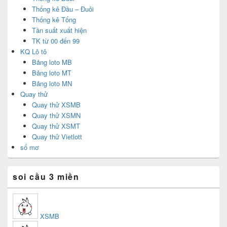
Thống kê Đầu – Đuôi
Thống kê Tổng
Tần suất xuất hiện
TK từ 00 đến 99
KQ Lô tô
Bảng loto MB
Bảng loto MT
Bảng loto MN
Quay thử
Quay thử XSMB
Quay thử XSMN
Quay thử XSMT
Quay thử Vietlott
sổ mơ
soi cầu 3 miền
XSMB