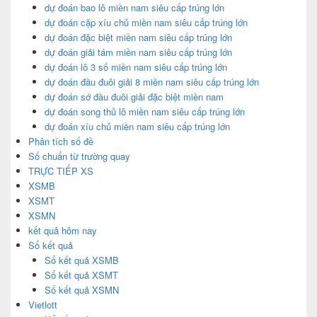
dự đoán bao lô miền nam siêu cấp trúng lớn
dự đoán cặp xíu chủ miền nam siêu cấp trúng lớn
dự đoán đặc biệt miền nam siêu cấp trúng lớn
dự đoán giải tám miền nam siêu cấp trúng lớn
dự đoán lô 3 số miền nam siêu cấp trúng lớn
dự đoán đầu đuôi giải 8 miền nam siêu cấp trúng lớn
dự đoán sớ đầu đuôi giải đặc biệt miền nam
dự đoán song thủ lô miền nam siêu cấp trúng lớn
dự đoán xíu chủ miền nam siêu cấp trúng lớn
Phân tích số đề
Số chuẩn từ trường quay
TRỰC TIẾP XS
XSMB
XSMT
XSMN
kết quả hôm nay
Sổ kết quả
Sổ kết quả XSMB
Sổ kết quả XSMT
Sổ kết quả XSMN
Vietlott