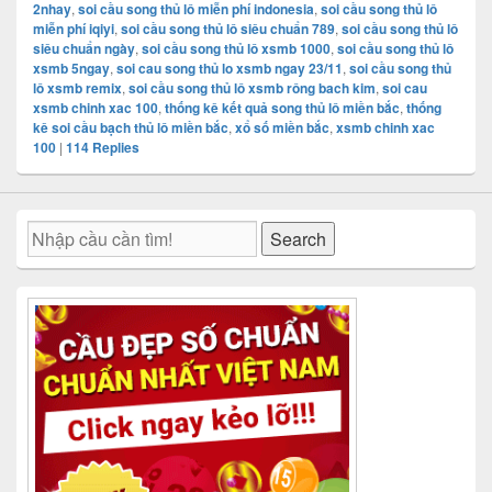
2nhay
,
soi cầu song thủ lô miễn phí indonesia
,
soi cầu song thủ lô
miễn phí iqiyi
,
soi cầu song thủ lô siêu chuẩn 789
,
soi cầu song thủ lô
siêu chuẩn ngày
,
soi cầu song thủ lô xsmb 1000
,
soi cầu song thủ lô
xsmb 5ngay
,
soi cau song thủ lo xsmb ngay 23/11
,
soi cầu song thủ
lô xsmb remix
,
soi cầu song thủ lô xsmb rông bach kim
,
soi cau
xsmb chinh xac 100
,
thống kê kết quả song thủ lô miền bắc
,
thống
kê soi cầu bạch thủ lô miền bắc
,
xổ số miền bắc
,
xsmb chinh xac
100
|
114
Replies
Search