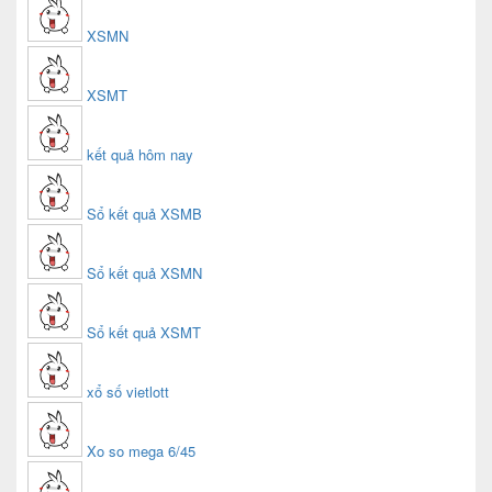
XSMN
XSMT
kết quả hôm nay
Sổ kết quả XSMB
Sổ kết quả XSMN
Sổ kết quả XSMT
xổ số vietlott
Xo so mega 6/45