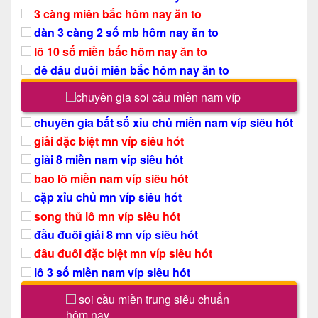
3 càng miền bắc hôm nay ăn to
dàn 3 càng 2 số mb hôm nay ăn to
lô 10 số miền bắc hôm nay ăn to
đề đầu đuôi miền bắc hôm nay ăn to
chuyên gia soi cầu miền nam víp
chuyên gia bắt số xỉu chủ miền nam víp siêu hót
giải đặc biệt mn víp siêu hót
giải 8 miền nam víp siêu hót
bao lô miền nam víp siêu hót
cặp xỉu chủ mn víp siêu hót
song thủ lô mn víp siêu hót
đầu đuôi giải 8 mn víp siêu hót
đầu đuôi đặc biệt mn víp siêu hót
lô 3 số miền nam víp siêu hót
soi cầu miền trung siêu chuẩn
hôm nay