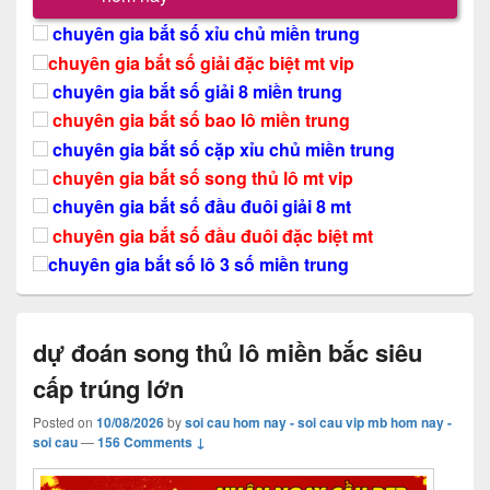
chuyên gia bắt số xỉu chủ miền trung
chuyên gia bắt số giải đặc biệt mt vip
chuyên gia bắt số giải 8 miền trung
chuyên gia bắt số bao lô miền trung
chuyên gia bắt số cặp xỉu chủ miền trung
chuyên gia bắt số song thủ lô mt vip
chuyên gia bắt số đầu đuôi giải 8 mt
chuyên gia bắt số đầu đuôi đặc biệt mt
chuyên gia bắt số lô 3 số miền trung
dự đoán song thủ lô miền bắc siêu
cấp trúng lớn
Posted on
10/08/2026
by
soi cau hom nay - soi cau vip mb hom nay -
soi cau
—
156 Comments ↓