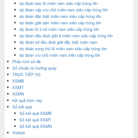
dự đoán bao lô miền nam siêu cấp trúng lớn
dự đoán cặp xíu chủ miền nam siêu cấp trúng lớn
dự đoán đặc biệt miền nam siêu cấp trúng lớn
dự đoán giải tám miền nam siêu cấp trúng lớn
dự đoán lô 3 số miền nam siêu cấp trúng lớn
dự đoán đầu đuôi giải 8 miền nam siêu cấp trúng lớn
dự đoán sớ đầu đuôi giải đặc biệt miền nam
dự đoán song thủ lô miền nam siêu cấp trúng lớn
dự đoán xíu chủ miền nam siêu cấp trúng lớn
Phân tích số đề
Số chuẩn từ trường quay
TRỰC TIẾP XS
XSMB
XSMT
XSMN
kết quả hôm nay
Sổ kết quả
Sổ kết quả XSMB
Sổ kết quả XSMT
Sổ kết quả XSMN
Vietlott