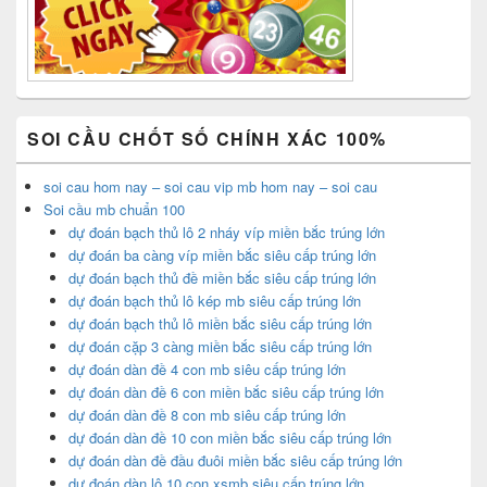
SOI CẦU CHỐT SỐ CHÍNH XÁC 100%
soi cau hom nay – soi cau vip mb hom nay – soi cau
Soi cầu mb chuẩn 100
dự đoán bạch thủ lô 2 nháy víp miền bắc trúng lớn
dự đoán ba càng víp miền bắc siêu cấp trúng lớn
dự đoán bạch thủ đề miền bắc siêu cấp trúng lớn
dự đoán bạch thủ lô kép mb siêu cấp trúng lớn
dự đoán bạch thủ lô miền bắc siêu cấp trúng lớn
dự đoán cặp 3 càng miền bắc siêu cấp trúng lớn
dự đoán dàn đề 4 con mb siêu cấp trúng lớn
dự đoán dàn đề 6 con miền bắc siêu cấp trúng lớn
dự đoán dàn đề 8 con mb siêu cấp trúng lớn
dự đoán dàn đề 10 con miền bắc siêu cấp trúng lớn
dự đoán dàn đề đầu đuôi miền bắc siêu cấp trúng lớn
dự đoán dàn lô 10 con xsmb siêu cấp trúng lớn