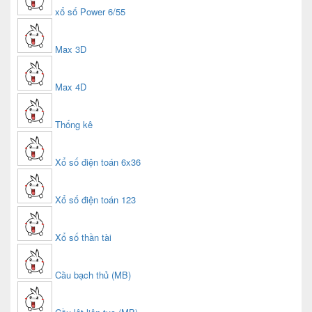
xổ số Power 6/55
Max 3D
Max 4D
Thống kê
Xổ số điện toán 6x36
Xổ số điện toán 123
Xổ số thần tài
Cầu bạch thủ (MB)