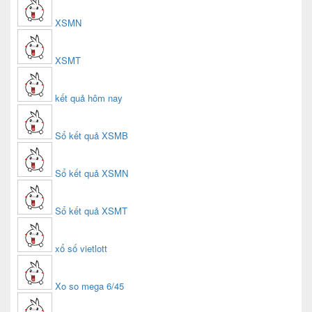
XSMN
XSMT
kết quả hôm nay
Sổ kết quả XSMB
Sổ kết quả XSMN
Sổ kết quả XSMT
xổ số vietlott
Xo so mega 6/45