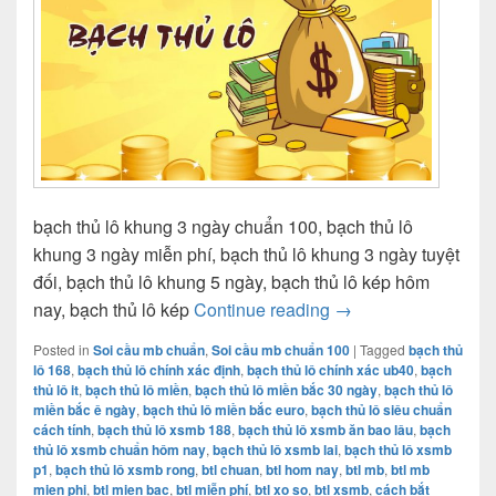
bạch thủ lô khung 3 ngày chuẩn 100, bạch thủ lô
khung 3 ngày miễn phí, bạch thủ lô khung 3 ngày tuyệt
đối, bạch thủ lô khung 5 ngày, bạch thủ lô kép hôm
dự đoán bạch thủ lô 
nay, bạch thủ lô kép
Continue reading
→
Posted in
Soi cầu mb chuẩn
,
Soi cầu mb chuẩn 100
|
Tagged
bạch thủ
lô 168
,
bạch thủ lô chính xác định
,
bạch thủ lô chính xác ub40
,
bạch
thủ lô it
,
bạch thủ lô miền
,
bạch thủ lô miền bắc 30 ngày
,
bạch thủ lô
miền bắc ê ngày
,
bạch thủ lô miền bắc euro
,
bạch thủ lô siêu chuẩn
cách tính
,
bạch thủ lô xsmb 188
,
bạch thủ lô xsmb ăn bao lâu
,
bạch
thủ lô xsmb chuẩn hôm nay
,
bạch thủ lô xsmb lai
,
bạch thủ lô xsmb
p1
,
bạch thủ lô xsmb rong
,
btl chuan
,
btl hom nay
,
btl mb
,
btl mb
mien phi
,
btl mien bac
,
btl miễn phí
,
btl xo so
,
btl xsmb
,
cách bắt