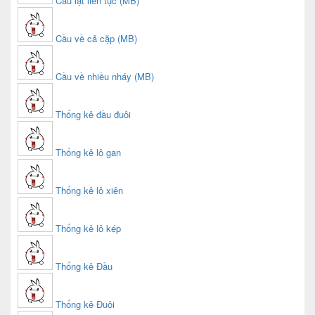
Cầu lật liên tục (MB)
Cầu về cả cặp (MB)
Cầu về nhiều nháy (MB)
Thống kê đầu đuôi
Thống kê lô gan
Thống kê lô xiên
Thống kê lô kép
Thống kê Đầu
Thống kê Đuôi