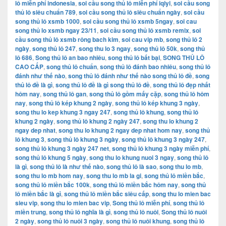
lô miễn phí indonesia
,
soi cầu song thủ lô miễn phí iqiyi
,
soi cầu song
thủ lô siêu chuẩn 789
,
soi cầu song thủ lô siêu chuẩn ngày
,
soi cầu
song thủ lô xsmb 1000
,
soi cầu song thủ lô xsmb 5ngay
,
soi cau
song thủ lo xsmb ngay 23/11
,
soi cầu song thủ lô xsmb remix
,
soi
cầu song thủ lô xsmb rông bach kim
,
soi cau vip mb
,
song thủ lô 2
ngày
,
song thủ lô 247
,
song thu lo 3 ngay
,
song thủ lô 50k
,
song thủ
lô 686
,
Song thủ lô an bao nhiêu
,
song thủ lô bất bại
,
SONG THỦ LÔ
CAO CẤP
,
song thủ lô chuẩn
,
song thủ lô đánh bao nhiêu
,
song thủ lô
đánh như thế nào
,
song thủ lô đánh như thế nào song thủ lô đề
,
song
thủ lô đề là gì
,
song thủ lô đề là gì song thủ lô đề
,
song thủ lô đẹp nhất
hôm nay
,
song thủ lô gan
,
song thủ lô gồm mấy cặp
,
song thủ lô hôm
nay
,
song thủ lô kép khung 2 ngày
,
song thủ lô kép khung 3 ngày
,
song thu lo kep khung 3 ngay 247
,
song thủ lô khung
,
song thủ lô
khung 2 ngày
,
song thủ lô khung 2 ngày 247
,
song thu lo khung 2
ngay dep nhat
,
song thu lo khung 2 ngay dep nhat hom nay
,
song thủ
lô khung 3
,
song thủ lô khung 3 ngày
,
song thủ lô khung 3 ngày 247
,
song thủ lô khung 3 ngày 247 net
,
song thủ lô khung 3 ngày miễn phí
,
song thủ lô khung 5 ngày
,
song thu lo khung nuoi 3 ngay
,
song thủ lô
là gì
,
song thủ lô là như thế nào
,
song thủ lô là sao
,
song thu lo mb
,
song thu lo mb hom nay
,
song thu lo mb la gi
,
song thủ lô miền bắc
,
song thủ lô miền bắc 100k
,
song thủ lô miền bắc hôm nay
,
song thủ
lô miền bắc là gì
,
song thủ lô miền bắc siêu cấp
,
song thu lo mien bac
sieu vip
,
song thu lo mien bac vip
,
Song thủ lô miễn phí
,
song thủ lô
miền trung
,
song thủ lô nghĩa là gì
,
song thủ lô nuôi
,
Song thủ lô nuôi
2 ngày
,
song thủ lô nuôi 3 ngày
,
song thủ lô nuôi khung
,
song thủ lô