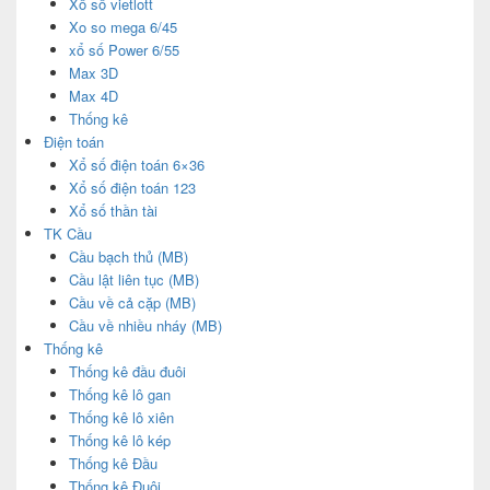
Xổ số vietlott
Xo so mega 6/45
xổ số Power 6/55
Max 3D
Max 4D
Thống kê
Điện toán
Xổ số điện toán 6×36
Xổ số điện toán 123
Xổ số thần tài
TK Cầu
Cầu bạch thủ (MB)
Cầu lật liên tục (MB)
Cầu về cả cặp (MB)
Cầu về nhiều nháy (MB)
Thống kê
Thống kê đầu đuôi
Thống kê lô gan
Thống kê lô xiên
Thống kê lô kép
Thống kê Đầu
Thống kê Đuôi