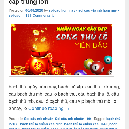
cấp trúng lớn
Posted on
06/08/2026
by
soi cau hom nay - soi cau vip mb hom nay -
soi cau
—
156 Comments ↓
bạch thủ ngày hôm nay, bạch thủ vip, cao thu lo khung,
cau bach thu mb, cau lo bạch thu, câu bạch thủ lô, câu
bạch thủ mb, cầu lô bạch thủ, cầu vip bạch thủ mb, lo
dự đoán song thủ lô miền bắc s
2nhay, lo
Continue reading
→
Posted in
Soi cầu mb chuẩn
,
Soi cầu mb chuẩn 100
|
Tagged
bạch thủ
lô 168
,
bạch thủ lô chính xác định
,
bạch thủ lô chính xác ub40
,
bạch
,
,
,