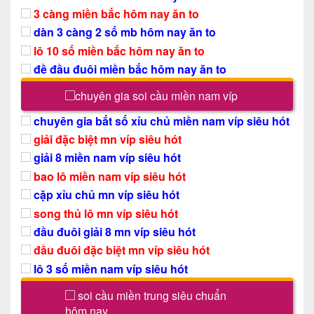
3 càng miền bắc hôm nay ăn to
dàn 3 càng 2 số mb hôm nay ăn to
lô 10 số miền bắc hôm nay ăn to
đề đầu đuôi miền bắc hôm nay ăn to
chuyên gia soi cầu miền nam víp
chuyên gia bắt số xỉu chủ miền nam víp siêu hót
giải đặc biệt mn víp siêu hót
giải 8 miền nam víp siêu hót
bao lô miền nam víp siêu hót
cặp xỉu chủ mn víp siêu hót
song thủ lô mn víp siêu hót
đầu đuôi giải 8 mn víp siêu hót
đầu đuôi đặc biệt mn víp siêu hót
lô 3 số miền nam víp siêu hót
soi cầu miền trung siêu chuẩn
hôm nay