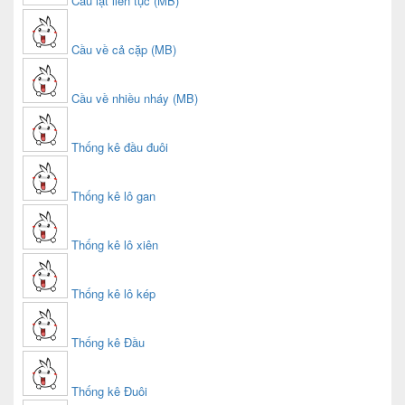
Cầu lật liên tục (MB)
Cầu về cả cặp (MB)
Cầu về nhiều nháy (MB)
Thống kê đầu đuôi
Thống kê lô gan
Thống kê lô xiên
Thống kê lô kép
Thống kê Đầu
Thống kê Đuôi