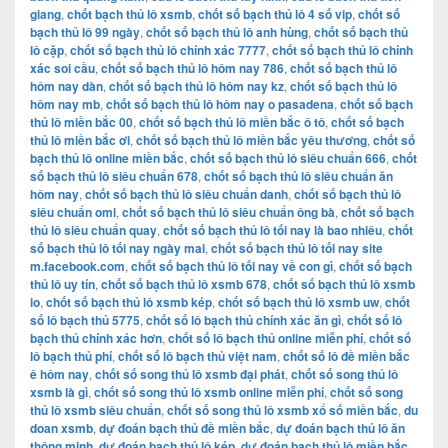
giang
,
chốt bạch thủ lô xsmb
,
chốt số bạch thủ lô 4 số vip
,
chốt số
bạch thủ lô 99 ngày
,
chốt số bạch thủ lô anh hùng
,
chốt số bạch thủ
lô cặp
,
chốt số bạch thủ lô chính xác 7777
,
chốt số bạch thủ lô chính
xác soi cầu
,
chốt số bạch thủ lô hôm nay 786
,
chốt số bạch thủ lô
hôm nay dàn
,
chốt số bạch thủ lô hôm nay kz
,
chốt số bạch thủ lô
hôm nay mb
,
chốt số bạch thủ lô hôm nay o pasadena
,
chốt số bạch
thủ lô miền bắc 00
,
chốt số bạch thủ lô miền bắc ô tô
,
chốt số bạch
thủ lô miền bắc ơi
,
chốt số bạch thủ lô miền bắc yêu thương
,
chốt số
bạch thủ lô online miền bắc
,
chốt số bạch thủ lô siêu chuẩn 666
,
chốt
số bạch thủ lô siêu chuẩn 678
,
chốt số bạch thủ lô siêu chuẩn ăn
hôm nay
,
chốt số bạch thủ lô siêu chuẩn danh
,
chốt số bạch thủ lô
siêu chuẩn omi
,
chốt số bạch thủ lô siêu chuẩn ông bà
,
chốt số bạch
thủ lô siêu chuẩn quay
,
chốt số bạch thủ lô tối nay là bao nhiêu
,
chốt
số bạch thủ lô tối nay ngày mai
,
chốt số bạch thủ lô tối nay site
m.facebook.com
,
chốt số bạch thủ lô tối nay về con gì
,
chốt số bạch
thủ lô uy tín
,
chốt số bạch thủ lô xsmb 678
,
chốt số bạch thủ lô xsmb
io
,
chốt số bạch thủ lô xsmb kép
,
chốt số bạch thủ lô xsmb uw
,
chốt
số lô bạch thủ 5775
,
chốt số lô bạch thủ chính xác ăn gì
,
chốt số lô
bạch thủ chính xác hơn
,
chốt số lô bạch thủ online miễn phí
,
chốt số
lô bạch thủ phí
,
chốt số lô bạch thủ việt nam
,
chốt số lô đề miền bắc
ê hôm nay
,
chốt số song thủ lô xsmb đại phát
,
chốt số song thủ lô
xsmb là gì
,
chốt số song thủ lô xsmb online miễn phí
,
chốt số song
thủ lô xsmb siêu chuẩn
,
chốt số song thủ lô xsmb xổ số miền bắc
,
du
doan xsmb
,
dự đoán bạch thủ đề miền bắc
,
dự đoán bạch thủ lô ăn
thông minh
,
dự đoán bạch thủ lô kép
,
dự đoán bạch thủ lô miền bắc
,