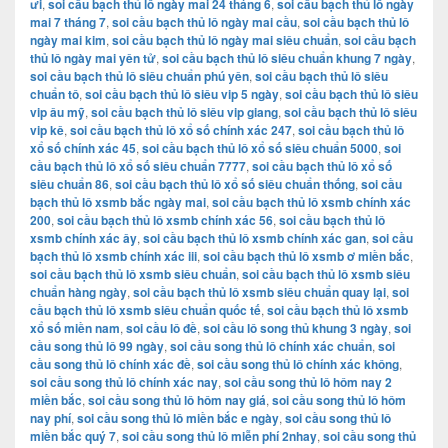
ưi
,
soi cầu bạch thủ lô ngày mai 24 tháng 6
,
soi cầu bạch thủ lô ngày
mai 7 tháng 7
,
soi cầu bạch thủ lô ngày mai cầu
,
soi cầu bạch thủ lô
ngày mai kim
,
soi cầu bạch thủ lô ngày mai siêu chuẩn
,
soi cầu bạch
thủ lô ngày mai yên tử
,
soi cầu bạch thủ lô siêu chuẩn khung 7 ngày
,
soi cầu bạch thủ lô siêu chuẩn phú yên
,
soi cầu bạch thủ lô siêu
chuẩn tô
,
soi cầu bạch thủ lô siêu vip 5 ngày
,
soi cầu bạch thủ lô siêu
vip âu mỹ
,
soi cầu bạch thủ lô siêu vip giang
,
soi cầu bạch thủ lô siêu
vip kê
,
soi cầu bạch thủ lô xổ số chính xác 247
,
soi cầu bạch thủ lô
xổ số chính xác 45
,
soi cầu bạch thủ lô xổ số siêu chuẩn 5000
,
soi
cầu bạch thủ lô xổ số siêu chuẩn 7777
,
soi cầu bạch thủ lô xổ số
siêu chuẩn 86
,
soi cầu bạch thủ lô xổ số siêu chuẩn thống
,
soi cầu
bạch thủ lô xsmb bắc ngày mai
,
soi cầu bạch thủ lô xsmb chính xác
200
,
soi cầu bạch thủ lô xsmb chính xác 56
,
soi cầu bạch thủ lô
xsmb chính xác ây
,
soi cầu bạch thủ lô xsmb chính xác gan
,
soi cầu
bạch thủ lô xsmb chính xác iii
,
soi cầu bạch thủ lô xsmb ơ miền bắc
,
soi cầu bạch thủ lô xsmb siêu chuẩn
,
soi cầu bạch thủ lô xsmb siêu
chuẩn hàng ngày
,
soi cầu bạch thủ lô xsmb siêu chuẩn quay lại
,
soi
cầu bạch thủ lô xsmb siêu chuẩn quốc tế
,
soi cầu bạch thủ lô xsmb
xổ số miền nam
,
soi cầu lô đề
,
soi cầu lô song thủ khung 3 ngày
,
soi
cầu song thủ lô 99 ngày
,
soi cầu song thủ lô chính xác chuẩn
,
soi
cầu song thủ lô chính xác đề
,
soi cầu song thủ lô chính xác không
,
soi cầu song thủ lô chính xác nay
,
soi cầu song thủ lô hôm nay 2
miền bắc
,
soi cầu song thủ lô hôm nay giá
,
soi cầu song thủ lô hôm
nay phí
,
soi cầu song thủ lô miền bắc e ngày
,
soi cầu song thủ lô
miền bắc quý 7
,
soi cầu song thủ lô miễn phí 2nhay
,
soi cầu song thủ