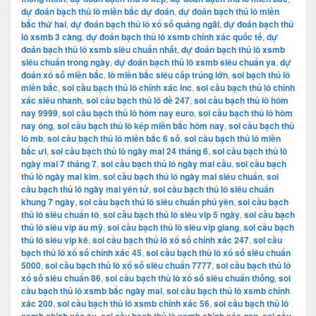
dự đoán bạch thủ lô miền bắc dự đoán
,
dự đoán bạch thủ lô miền
bắc thứ hai
,
dự đoán bạch thủ lô xổ số quảng ngãi
,
dự đoán bạch thủ
lô xsmb 3 càng
,
dự đoán bạch thủ lô xsmb chính xác quốc tế
,
dự
đoán bạch thủ lô xsmb siêu chuẩn nhất
,
dự đoán bạch thủ lô xsmb
siêu chuẩn trong ngày
,
dự đoán bạch thủ lô xsmb siêu chuẩn ya
,
dự
đoán xổ số miền bắc
,
lô miền bắc siêu cấp trúng lớn
,
soi bạch thủ lô
miền bắc
,
soi cầu bạch thủ lô chính xác inc
,
soi cầu bạch thủ lô chính
xác siêu nhanh
,
soi cầu bạch thủ lô đề 247
,
soi cầu bạch thủ lô hôm
nay 9999
,
soi cầu bạch thủ lô hôm nay euro
,
soi cầu bạch thủ lô hôm
nay ông
,
soi cầu bạch thủ lô kép miền bắc hôm nay
,
soi cầu bạch thủ
lô mb
,
soi cầu bạch thủ lô miền bắc 6 số
,
soi cầu bạch thủ lô miền
bắc ưi
,
soi cầu bạch thủ lô ngày mai 24 tháng 6
,
soi cầu bạch thủ lô
ngày mai 7 tháng 7
,
soi cầu bạch thủ lô ngày mai cầu
,
soi cầu bạch
thủ lô ngày mai kim
,
soi cầu bạch thủ lô ngày mai siêu chuẩn
,
soi
cầu bạch thủ lô ngày mai yên tử
,
soi cầu bạch thủ lô siêu chuẩn
khung 7 ngày
,
soi cầu bạch thủ lô siêu chuẩn phú yên
,
soi cầu bạch
thủ lô siêu chuẩn tô
,
soi cầu bạch thủ lô siêu vip 5 ngày
,
soi cầu bạch
thủ lô siêu vip âu mỹ
,
soi cầu bạch thủ lô siêu vip giang
,
soi cầu bạch
thủ lô siêu vip kê
,
soi cầu bạch thủ lô xổ số chính xác 247
,
soi cầu
bạch thủ lô xổ số chính xác 45
,
soi cầu bạch thủ lô xổ số siêu chuẩn
5000
,
soi cầu bạch thủ lô xổ số siêu chuẩn 7777
,
soi cầu bạch thủ lô
xổ số siêu chuẩn 86
,
soi cầu bạch thủ lô xổ số siêu chuẩn thống
,
soi
cầu bạch thủ lô xsmb bắc ngày mai
,
soi cầu bạch thủ lô xsmb chính
xác 200
,
soi cầu bạch thủ lô xsmb chính xác 56
,
soi cầu bạch thủ lô
xsmb chính xác ây
,
soi cầu bạch thủ lô xsmb chính xác gan
,
soi cầu