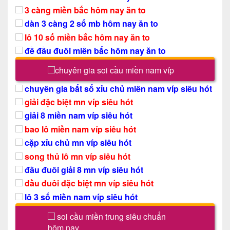
3 càng miền bắc hôm nay ăn to
dàn 3 càng 2 số mb hôm nay ăn to
lô 10 số miền bắc hôm nay ăn to
đề đầu đuôi miền bắc hôm nay ăn to
chuyên gia soi cầu miền nam víp
chuyên gia bắt số xỉu chủ miền nam víp siêu hót
giải đặc biệt mn víp siêu hót
giải 8 miền nam víp siêu hót
bao lô miền nam víp siêu hót
cặp xỉu chủ mn víp siêu hót
song thủ lô mn víp siêu hót
đầu đuôi giải 8 mn víp siêu hót
đầu đuôi đặc biệt mn víp siêu hót
lô 3 số miền nam víp siêu hót
soi cầu miền trung siêu chuẩn
hôm nay