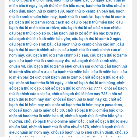
thủ lô it
bạch thủ lô miền
bạch thủ lô miền bắc 30 ngày
bạch thủ lô
miền bắc ê ngày
,
bạch thủ lô miền bắc euro
,
bạch thủ lô siêu chuẩn
cách tính
,
bạch thủ lô xsmb 188
,
bạch thủ lô xsmb ăn bao lâu
,
bạch
thủ lô xsmb chuẩn hôm nay
,
bạch thủ lô xsmb lai
,
bạch thủ lô xsmb
p1
,
bạch thủ lô xsmb rong
,
cách soi cầu lô bạch thủ miền bắc
,
cầu
bạch thủ lô miền bắc archive
,
cầu bạch thủ lô xổ số ăn bao nhiêu
,
cầu bạch thủ lô xổ số ib
,
cầu bạch thủ lô xổ số miền bắc bữa nay
,
cầu bạch thủ lô xổ số miền bắc yên
,
cầu bạch thủ lô xsmb 2 ngày
,
cầu bạch thủ lô xsmb bắt
,
cầu bạch thủ lô xsmb chính xác âm
,
cầu
bạch thủ lô xsmb chính xác in
,
cầu bạch thủ lô xsmb chính xác ơi
hôm nay
,
cầu bạch thủ lô xsmb chính xác sáu
,
cầu bạch thủ lô xsmb
gan
,
cầu bạch thủ lô xsmb quay thu
,
cầu bạch thủ lô xsmb siêu
chuẩn 4d
,
cầu bạch thủ lô xsmb siêu chuẩn âm dương
,
cầu bạch thủ
lô xsmb siêu chuẩn ưu
,
cầu bạch thủ miền bắc
,
cầu lô miền bac
,
cầu
lô miền bắc 24 giờ
,
chốt bạch thủ lô xsmb
,
chốt số bạch thủ lô 4 số
vip
,
chốt số bạch thủ lô 99 ngày
,
chốt số bạch thủ lô anh hùng
,
chốt
số bạch thủ lô cặp
,
chốt số bạch thủ lô chính xác 7777
,
chốt số bạch
thủ lô chính xác soi cầu
,
chốt số bạch thủ lô hôm nay 786
,
chốt số
bạch thủ lô hôm nay dàn
,
chốt số bạch thủ lô hôm nay kz
,
chốt số
bạch thủ lô hôm nay mb
,
chốt số bạch thủ lô hôm nay o pasadena
,
chốt số bạch thủ lô miền bắc 00
,
chốt số bạch thủ lô miền bắc ô tô
,
chốt số bạch thủ lô miền bắc ơi
,
chốt số bạch thủ lô miền bắc yêu
thương
,
chốt số bạch thủ lô online miền bắc
,
chốt số bạch thủ lô siêu
chuẩn 666
,
chốt số bạch thủ lô siêu chuẩn 678
,
chốt số bạch thủ lô
siêu chuẩn ăn hôm nay
,
chốt số bạch thủ lô siêu chuẩn danh
,
chốt số