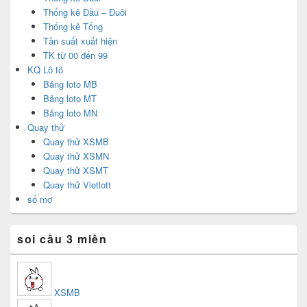
Thống kê Đầu – Đuôi
Thống kê Tổng
Tần suất xuất hiện
TK từ 00 đến 99
KQ Lô tô
Bảng loto MB
Bảng loto MT
Bảng loto MN
Quay thử
Quay thử XSMB
Quay thử XSMN
Quay thử XSMT
Quay thử Vietlott
sổ mơ
soi cầu 3 miền
XSMB