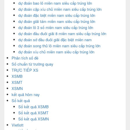
dự đoán bao lô miền nam siêu cấp trúng lớn
dự đoán cặp xíu chủ miền nam siêu cấp trúng lớn
dự đoán đặc biệt miền nam siêu cấp trúng lớn
dự đoán giải tám miền nam siêu cấp trúng lớn
dự đoán lô 3 số miền nam siêu cấp trúng lớn
dự đoán đầu đuôi giải 8 miền nam siêu cấp trúng lớn
dự đoán sớ đầu đuôi giải đặc biệt miền nam
dự đoán song thủ lô miền nam siêu cấp trúng lớn
dự đoán xíu chủ miền nam siêu cấp trúng lớn
Phân tích số đề
Số chuẩn từ trường quay
TRỰC TIẾP XS
XSMB
XSMT
XSMN
kết quả hôm nay
Sổ kết quả
Sổ kết quả XSMB
Sổ kết quả XSMT
Sổ kết quả XSMN
Vietlott