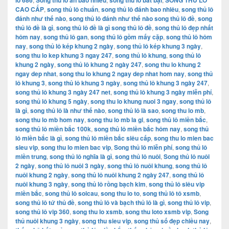
CAO CẤP
,
song thủ lô chuẩn
,
song thủ lô đánh bao nhiêu
,
song thủ lô
đánh như thế nào
,
song thủ lô đánh như thế nào song thủ lô đề
,
song
thủ lô đề là gì
,
song thủ lô đề là gì song thủ lô đề
,
song thủ lô đẹp nhất
hôm nay
,
song thủ lô gan
,
song thủ lô gồm mấy cặp
,
song thủ lô hôm
nay
,
song thủ lô kép khung 2 ngày
,
song thủ lô kép khung 3 ngày
,
song thu lo kep khung 3 ngay 247
,
song thủ lô khung
,
song thủ lô
khung 2 ngày
,
song thủ lô khung 2 ngày 247
,
song thu lo khung 2
ngay dep nhat
,
song thu lo khung 2 ngay dep nhat hom nay
,
song thủ
lô khung 3
,
song thủ lô khung 3 ngày
,
song thủ lô khung 3 ngày 247
,
song thủ lô khung 3 ngày 247 net
,
song thủ lô khung 3 ngày miễn phí
,
song thủ lô khung 5 ngày
,
song thu lo khung nuoi 3 ngay
,
song thủ lô
là gì
,
song thủ lô là như thế nào
,
song thủ lô là sao
,
song thu lo mb
,
song thu lo mb hom nay
,
song thu lo mb la gi
,
song thủ lô miền bắc
,
song thủ lô miền bắc 100k
,
song thủ lô miền bắc hôm nay
,
song thủ
lô miền bắc là gì
,
song thủ lô miền bắc siêu cấp
,
song thu lo mien bac
sieu vip
,
song thu lo mien bac vip
,
Song thủ lô miễn phí
,
song thủ lô
miền trung
,
song thủ lô nghĩa là gì
,
song thủ lô nuôi
,
Song thủ lô nuôi
2 ngày
,
song thủ lô nuôi 3 ngày
,
song thủ lô nuôi khung
,
song thủ lô
nuôi khung 2 ngày
,
song thủ lô nuôi khung 2 ngày 247
,
song thủ lô
nuôi khung 3 ngày
,
song thủ lô rồng bạch kim
,
song thủ lô siêu vip
miền bắc
,
song thủ lô soicau
,
song thu lo to
,
song thủ lô tô xsmb
,
song thủ lô tứ thủ đề
,
song thủ lô và bạch thủ lô là gì
,
song thủ lô vip
,
song thủ lô vip 360
,
song thu lo xsmb
,
song thu loto xsmb vip
,
Song
thủ nuôi khung 3 ngày
,
song thu sieu vip
,
song thủ số đẹp chiều nay
,