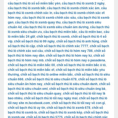
cầu bạch thủ lô xổ số miền bắc yên
,
cầu bạch thủ lô xsmb 2 ngày
,
cầu bạch thủ lô xsmb bắt
,
cầu bạch thủ lô xsmb chính xác âm
,
cầu
bạch thủ lô xsmb chính xác in
,
cầu bạch thủ lô xsmb chính xác ơi
hôm nay
,
cầu bạch thủ lô xsmb chính xác sáu
,
cầu bạch thủ lô xsmb
gan
,
cầu bạch thủ lô xsmb quay thu
,
cầu bạch thủ lô xsmb siêu
chuẩn 4d
,
cầu bạch thủ lô xsmb siêu chuẩn âm dương
,
cầu bạch thủ
lô xsmb siêu chuẩn ưu
,
cầu bạch thủ miền bắc
,
cầu lô miền bac
,
cầu
lô miền bắc 24 giờ
,
chốt bạch thủ lô xsmb
,
chốt số bạch thủ lô 4 số
vip
,
chốt số bạch thủ lô 99 ngày
,
chốt số bạch thủ lô anh hùng
,
chốt
số bạch thủ lô cặp
,
chốt số bạch thủ lô chính xác 7777
,
chốt số bạch
thủ lô chính xác soi cầu
,
chốt số bạch thủ lô hôm nay 786
,
chốt số
bạch thủ lô hôm nay dàn
,
chốt số bạch thủ lô hôm nay kz
,
chốt số
bạch thủ lô hôm nay mb
,
chốt số bạch thủ lô hôm nay o pasadena
,
chốt số bạch thủ lô miền bắc 00
,
chốt số bạch thủ lô miền bắc ô tô
,
chốt số bạch thủ lô miền bắc ơi
,
chốt số bạch thủ lô miền bắc yêu
thương
,
chốt số bạch thủ lô online miền bắc
,
chốt số bạch thủ lô siêu
chuẩn 666
,
chốt số bạch thủ lô siêu chuẩn 678
,
chốt số bạch thủ lô
siêu chuẩn ăn hôm nay
,
chốt số bạch thủ lô siêu chuẩn danh
,
chốt số
bạch thủ lô siêu chuẩn omi
,
chốt số bạch thủ lô siêu chuẩn ông bà
,
chốt số bạch thủ lô siêu chuẩn quay
,
chốt số bạch thủ lô tối nay là
bao nhiêu
,
chốt số bạch thủ lô tối nay ngày mai
,
chốt số bạch thủ lô
tối nay site m.facebook.com
,
chốt số bạch thủ lô tối nay về con gì
,
chốt số bạch thủ lô uy tín
,
chốt số bạch thủ lô xsmb 678
,
chốt số
bạch thủ lô xsmb io
,
chốt số bạch thủ lô xsmb kép
,
chốt số bạch thủ
lô xsmb uw
,
chốt số lô bạch thủ 5775
,
chốt số lô bạch thủ chính xác