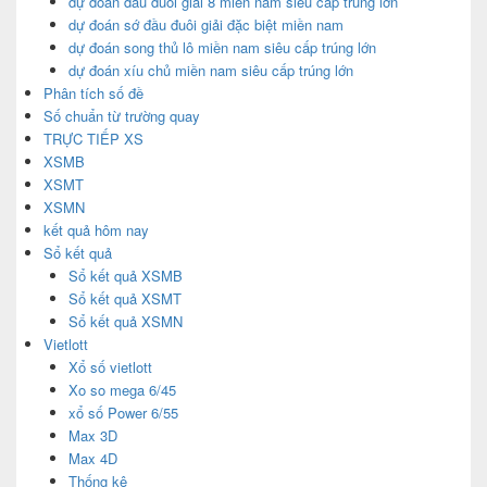
dự đoán đầu đuôi giải 8 miền nam siêu cấp trúng lớn
dự đoán sớ đầu đuôi giải đặc biệt miền nam
dự đoán song thủ lô miền nam siêu cấp trúng lớn
dự đoán xíu chủ miền nam siêu cấp trúng lớn
Phân tích số đề
Số chuẩn từ trường quay
TRỰC TIẾP XS
XSMB
XSMT
XSMN
kết quả hôm nay
Sổ kết quả
Sổ kết quả XSMB
Sổ kết quả XSMT
Sổ kết quả XSMN
Vietlott
Xổ số vietlott
Xo so mega 6/45
xổ số Power 6/55
Max 3D
Max 4D
Thống kê