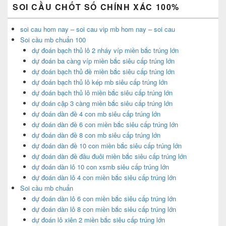
SOI CẦU CHỐT SỐ CHÍNH XÁC 100%
soi cau hom nay – soi cau vip mb hom nay – soi cau
Soi cầu mb chuẩn 100
dự đoán bạch thủ lô 2 nháy víp miền bắc trúng lớn
dự đoán ba càng víp miền bắc siêu cấp trúng lớn
dự đoán bạch thủ đề miền bắc siêu cấp trúng lớn
dự đoán bạch thủ lô kép mb siêu cấp trúng lớn
dự đoán bạch thủ lô miền bắc siêu cấp trúng lớn
dự đoán cặp 3 càng miền bắc siêu cấp trúng lớn
dự đoán dàn đề 4 con mb siêu cấp trúng lớn
dự đoán dàn đề 6 con miền bắc siêu cấp trúng lớn
dự đoán dàn đề 8 con mb siêu cấp trúng lớn
dự đoán dàn đề 10 con miền bắc siêu cấp trúng lớn
dự đoán dàn đề đầu đuôi miền bắc siêu cấp trúng lớn
dự đoán dàn lô 10 con xsmb siêu cấp trúng lớn
dự đoán dàn lô 4 con miền bắc siêu cấp trúng lớn
Soi cầu mb chuẩn
dự đoán dàn lô 6 con miền bắc siêu cấp trúng lớn
dự đoán dàn lô 8 con miền bắc siêu cấp trúng lớn
dự đoán lô xiên 2 miền bắc siêu cấp trúng lớn