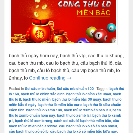
bạch thủ ngày hôm nay, bạch thủ vip, cao thu lo khung,
cau bach thu mb, cau lo bạch thu, câu bạch thủ lô, câu
bạch thủ mb, cầu lô bạch thủ, cầu vip bạch thủ mb, lo
dự đoán song thủ lô miền bắc s
2nhay, lo
Continue reading
→
Posted in
Soi cầu mb chuẩn
,
Soi cầu mb chuẩn 100
|
Tagged
bạch thủ
lô 168
,
bạch thủ lô chính xác định
,
bạch thủ lô chính xác ub40
,
bạch
thủ lô it
,
bạch thủ lô miền
,
bạch thủ lô miền bắc 30 ngày
,
bạch thủ lô
miền bắc ê ngày
,
bạch thủ lô miền bắc euro
,
bạch thủ lô siêu chuẩn
cách tính
,
bạch thủ lô xsmb 188
,
bạch thủ lô xsmb ăn bao lâu
,
bạch
thủ lô xsmb chuẩn hôm nay
,
bạch thủ lô xsmb lai
,
bạch thủ lô xsmb
p1
,
bạch thủ lô xsmb rong
,
cách soi cầu lô bạch thủ miền bắc
,
cầu
bạch thủ lô miền bắc archive
,
cầu bạch thủ lô xổ số ăn bao nhiêu
,
cầu bạch thủ lô xổ số ib
,
cầu bạch thủ lô xổ số miền bắc bữa nay
,