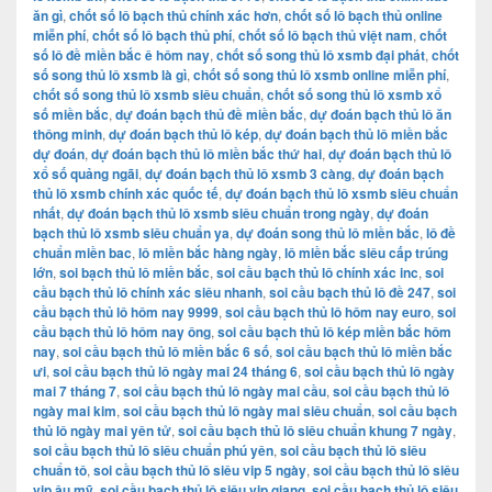
ăn gì
,
chốt số lô bạch thủ chính xác hơn
,
chốt số lô bạch thủ online
miễn phí
,
chốt số lô bạch thủ phí
,
chốt số lô bạch thủ việt nam
,
chốt
số lô đề miền bắc ê hôm nay
,
chốt số song thủ lô xsmb đại phát
,
chốt
số song thủ lô xsmb là gì
,
chốt số song thủ lô xsmb online miễn phí
,
chốt số song thủ lô xsmb siêu chuẩn
,
chốt số song thủ lô xsmb xổ
số miền bắc
,
dự đoán bạch thủ đề miền bắc
,
dự đoán bạch thủ lô ăn
thông minh
,
dự đoán bạch thủ lô kép
,
dự đoán bạch thủ lô miền bắc
dự đoán
,
dự đoán bạch thủ lô miền bắc thứ hai
,
dự đoán bạch thủ lô
xổ số quảng ngãi
,
dự đoán bạch thủ lô xsmb 3 càng
,
dự đoán bạch
thủ lô xsmb chính xác quốc tế
,
dự đoán bạch thủ lô xsmb siêu chuẩn
nhất
,
dự đoán bạch thủ lô xsmb siêu chuẩn trong ngày
,
dự đoán
bạch thủ lô xsmb siêu chuẩn ya
,
dự đoán song thủ lô miền bắc
,
lô đề
chuẩn miền bac
,
lô miền bắc hàng ngày
,
lô miền bắc siêu cấp trúng
lớn
,
soi bạch thủ lô miền bắc
,
soi cầu bạch thủ lô chính xác inc
,
soi
cầu bạch thủ lô chính xác siêu nhanh
,
soi cầu bạch thủ lô đề 247
,
soi
cầu bạch thủ lô hôm nay 9999
,
soi cầu bạch thủ lô hôm nay euro
,
soi
cầu bạch thủ lô hôm nay ông
,
soi cầu bạch thủ lô kép miền bắc hôm
nay
,
soi cầu bạch thủ lô miền bắc 6 số
,
soi cầu bạch thủ lô miền bắc
ưi
,
soi cầu bạch thủ lô ngày mai 24 tháng 6
,
soi cầu bạch thủ lô ngày
mai 7 tháng 7
,
soi cầu bạch thủ lô ngày mai cầu
,
soi cầu bạch thủ lô
ngày mai kim
,
soi cầu bạch thủ lô ngày mai siêu chuẩn
,
soi cầu bạch
thủ lô ngày mai yên tử
,
soi cầu bạch thủ lô siêu chuẩn khung 7 ngày
,
soi cầu bạch thủ lô siêu chuẩn phú yên
,
soi cầu bạch thủ lô siêu
chuẩn tô
,
soi cầu bạch thủ lô siêu vip 5 ngày
,
soi cầu bạch thủ lô siêu
vip âu mỹ
,
soi cầu bạch thủ lô siêu vip giang
,
soi cầu bạch thủ lô siêu