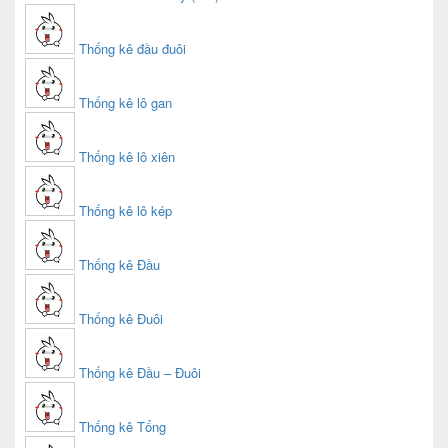
Thống kê đầu đuôi
Thống kê lô gan
Thống kê lô xiên
Thống kê lô kép
Thống kê Đầu
Thống kê Đuôi
Thống kê Đầu – Đuôi
Thống kê Tổng