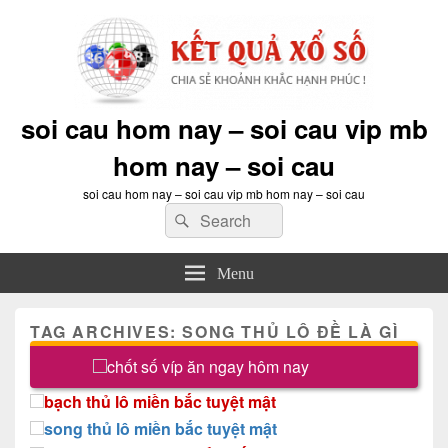
soi cau hom nay – soi cau vip mb
hom nay – soi cau
soi cau hom nay – soi cau vip mb hom nay – soi cau
Search
Search
for:
Menu
TAG ARCHIVES:
SONG THỦ LÔ ĐỀ LÀ GÌ
chốt số víp ăn ngay hôm nay
bạch thủ lô miền bắc tuyệt mật
song thủ lô miền bắc tuyệt mật