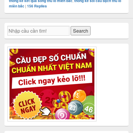
thống kê kết quả song thủ lô miền bắc
,
thống kê soi cầu bạch thủ lô
miền bắc
|
156
Replies
Search