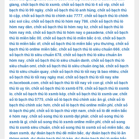
giang
,
chốt bạch thủ lô xsmb
,
chốt số bạch thủ lô 4 số vip
,
chốt số
bạch thủ lô 99 ngày
,
chốt số bạch thủ lô anh hùng
,
chốt số bạch thủ
lô cặp
,
chốt số bạch thủ lô chính xác 7777
,
chốt số bạch thủ lô chính
xác soi cầu
,
chốt số bạch thủ lô hôm nay 786
,
chốt số bạch thủ lô
hôm nay dàn
,
chốt số bạch thủ lô hôm nay kz
,
chốt số bạch thủ lô
hôm nay mb
,
chốt số bạch thủ lô hôm nay o pasadena
,
chốt số bạch
thủ lô miền bắc 00
,
chốt số bạch thủ lô miền bắc ô tô
,
chốt số bạch
thủ lô miền bắc ơi
,
chốt số bạch thủ lô miền bắc yêu thương
,
chốt số
bạch thủ lô online miền bắc
,
chốt số bạch thủ lô siêu chuẩn 666
,
chốt
số bạch thủ lô siêu chuẩn 678
,
chốt số bạch thủ lô siêu chuẩn ăn
hôm nay
,
chốt số bạch thủ lô siêu chuẩn danh
,
chốt số bạch thủ lô
siêu chuẩn omi
,
chốt số bạch thủ lô siêu chuẩn ông bà
,
chốt số bạch
thủ lô siêu chuẩn quay
,
chốt số bạch thủ lô tối nay là bao nhiêu
,
chốt
số bạch thủ lô tối nay ngày mai
,
chốt số bạch thủ lô tối nay site
m.facebook.com
,
chốt số bạch thủ lô tối nay về con gì
,
chốt số bạch
thủ lô uy tín
,
chốt số bạch thủ lô xsmb 678
,
chốt số bạch thủ lô xsmb
io
,
chốt số bạch thủ lô xsmb kép
,
chốt số bạch thủ lô xsmb uw
,
chốt
số lô bạch thủ 5775
,
chốt số lô bạch thủ chính xác ăn gì
,
chốt số lô
bạch thủ chính xác hơn
,
chốt số lô bạch thủ online miễn phí
,
chốt số
lô bạch thủ phí
,
chốt số lô bạch thủ việt nam
,
chốt số lô đề miền bắc
ê hôm nay
,
chốt số song thủ lô xsmb đại phát
,
chốt số song thủ lô
xsmb là gì
,
chốt số song thủ lô xsmb online miễn phí
,
chốt số song
thủ lô xsmb siêu chuẩn
,
chốt số song thủ lô xsmb xổ số miền bắc
,
du
doan xsmb
,
dự đoán bạch thủ đề miền bắc
,
dự đoán bạch thủ lô ăn
thông minh
,
dự đoán bạch thủ lô kép
,
dự đoán bạch thủ lô miền bắc
,