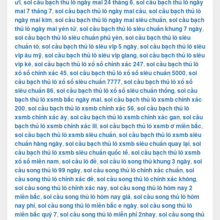
ưi
,
soi cầu bạch thủ lô ngày mai 24 tháng 6
,
soi cầu bạch thủ lô ngày
mai 7 tháng 7
,
soi cầu bạch thủ lô ngày mai cầu
,
soi cầu bạch thủ lô
ngày mai kim
,
soi cầu bạch thủ lô ngày mai siêu chuẩn
,
soi cầu bạch
thủ lô ngày mai yên tử
,
soi cầu bạch thủ lô siêu chuẩn khung 7 ngày
,
soi cầu bạch thủ lô siêu chuẩn phú yên
,
soi cầu bạch thủ lô siêu
chuẩn tô
,
soi cầu bạch thủ lô siêu vip 5 ngày
,
soi cầu bạch thủ lô siêu
vip âu mỹ
,
soi cầu bạch thủ lô siêu vip giang
,
soi cầu bạch thủ lô siêu
vip kê
,
soi cầu bạch thủ lô xổ số chính xác 247
,
soi cầu bạch thủ lô
xổ số chính xác 45
,
soi cầu bạch thủ lô xổ số siêu chuẩn 5000
,
soi
cầu bạch thủ lô xổ số siêu chuẩn 7777
,
soi cầu bạch thủ lô xổ số
siêu chuẩn 86
,
soi cầu bạch thủ lô xổ số siêu chuẩn thống
,
soi cầu
bạch thủ lô xsmb bắc ngày mai
,
soi cầu bạch thủ lô xsmb chính xác
200
,
soi cầu bạch thủ lô xsmb chính xác 56
,
soi cầu bạch thủ lô
xsmb chính xác ây
,
soi cầu bạch thủ lô xsmb chính xác gan
,
soi cầu
bạch thủ lô xsmb chính xác iii
,
soi cầu bạch thủ lô xsmb ơ miền bắc
,
soi cầu bạch thủ lô xsmb siêu chuẩn
,
soi cầu bạch thủ lô xsmb siêu
chuẩn hàng ngày
,
soi cầu bạch thủ lô xsmb siêu chuẩn quay lại
,
soi
cầu bạch thủ lô xsmb siêu chuẩn quốc tế
,
soi cầu bạch thủ lô xsmb
xổ số miền nam
,
soi cầu lô đề
,
soi cầu lô song thủ khung 3 ngày
,
soi
cầu song thủ lô 99 ngày
,
soi cầu song thủ lô chính xác chuẩn
,
soi
cầu song thủ lô chính xác đề
,
soi cầu song thủ lô chính xác không
,
soi cầu song thủ lô chính xác nay
,
soi cầu song thủ lô hôm nay 2
miền bắc
,
soi cầu song thủ lô hôm nay giá
,
soi cầu song thủ lô hôm
nay phí
,
soi cầu song thủ lô miền bắc e ngày
,
soi cầu song thủ lô
miền bắc quý 7
,
soi cầu song thủ lô miễn phí 2nhay
,
soi cầu song thủ