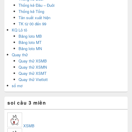
Thống kê Đầu – Đuôi
Thống kê Tổng
Tần suất xuất hiện
TK từ 00 đến 99
KQ Lô tô
Bảng loto MB
Bảng loto MT
Bảng loto MN
Quay thử
Quay thử XSMB
Quay thử XSMN
Quay thử XSMT
Quay thử Vietlott
sổ mơ
soi cầu 3 miền
XSMB