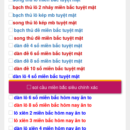
bạch thủ lô 2 nháy miền bắc tuyệt mật
bạch thủ lô kép mb tuyệt mật
song thủ lô kép mb tuyệt mật
bạch thủ đề miền bắc tuyệt mật
song thủ đề miền bắc tuyệt mật
dàn đề 4 số miền bắc tuyệt mật
dàn đề 6 số miền bắc tuyệt mật
dàn đề 8 số miền bắc tuyệt mật
dàn đề 10 số miền bắc tuyệt mật
dàn lô 4 số miền bắc tuyệt mật
soi cầu miền bắc siêu chính xác
dàn lô 6 số miền bắc hôm nay ăn to
dàn lô 8 số miền bắc hôm nay ăn to
lô xiên 2 miền bắc hôm nay ăn to
lô xiên 3 miền bắc hôm nay ăn to
dàn lô xiên 4 miền hôm nay ăn to