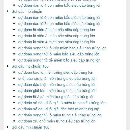
dự đoán dàn lô 4 con miền bắc siêu cấp trúng lớn
Soi cầu mb chuẩn
dự đoán dàn lô 6 con miền bắc siêu cấp trúng lớn
dự đoán dàn lô 8 con miền bắc siêu cấp trúng lớn
dự đoán lô xiên 2 miền bắc siêu cấp trúng lớn
dự đoán lô xiên 3 miền bắc siêu cấp trúng lớn
dự đoán lô xiên 4 miền bắc siêu cấp trúng lớn
dự đoán song thủ lô kép miền bắc siêu cấp trúng lớn
dự đoán song thủ lô miền bắc siêu cấp trúng lớn
dự đoán song thủ đề miền bắc siêu cấp trúng lớn
Soi cầu mt chuẩn 100
dự đoán bao lô miền trung siêu cấp trúng lớn
chốt cặp xíu chủ miền trung siêu cấp trúng lớn
dự đoán đặc biệt miền trung siêu cấp trúng lớn
dự đoán giải tám miền trung siêu cấp trúng lớn
dự đoán lô 3 số miền trung siêu cấp trúng lớn
dự đoán sớ đầu đuôi giải 8 miền trung siêu trúng lớn
dự đoán sớ đầu đuôi giải đặc biệt miền trung víp
dự đoán song thủ lô miền trung siêu cấp trúng lớn
dự đoán xíu chủ miền trung siêu cấp trúng lớn
Soi cầu mn chuẩn 100