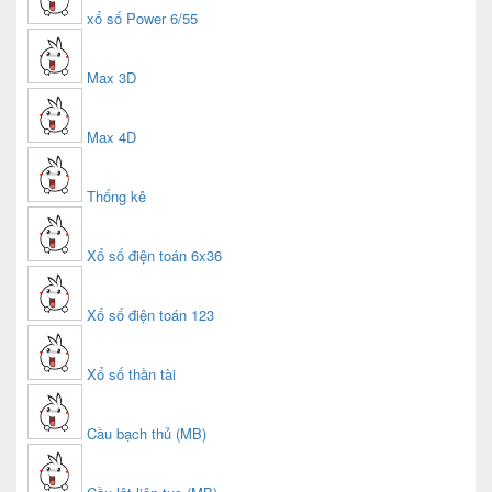
xổ số Power 6/55
Max 3D
Max 4D
Thống kê
Xổ số điện toán 6x36
Xổ số điện toán 123
Xổ số thần tài
Cầu bạch thủ (MB)