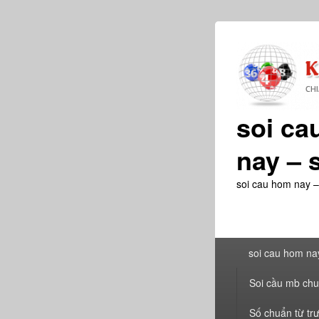
soi ca
nay – 
soi cau hom nay –
Primary
soi cau hom na
menu
Soi cầu mb ch
Số chuẩn từ tr