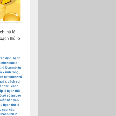
ch thủ lô
bạch thủ lô
xác định
,
bạch
ô miền bắc ê
thủ lô xsmb ăn
lô xsmb rong
,
ch bắt bạch thủ
 ngày
,
cách soi
uẩn 100
,
cách
ặp lô bạch thủ
lô xổ số ăn bao
 miền bắc yên
,
u bạch thủ lô
c sáu
,
cầu
 bạch thủ lô