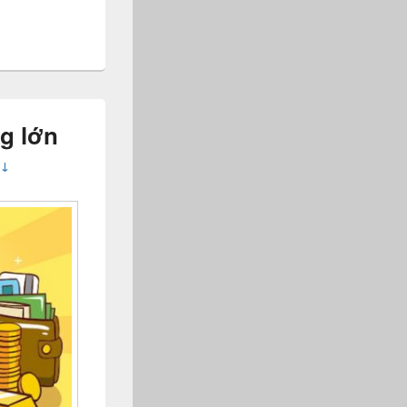
ng lớn
 ↓