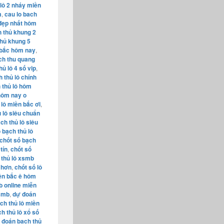
lô 2 nháy miền
m
,
cau lo bach
 đẹp nhất hôm
h thủ khung 2
thủ khung 5
 bắc hôm nay
,
ch thu quang
hủ lô 4 số vip
,
 thủ lô chính
 thủ lô hôm
 hôm nay o
 lô miền bắc ơi
,
 lô siêu chuẩn
ch thủ lô siêu
 bạch thủ lô
chốt số bạch
tín
,
chốt số
 thủ lô xsmb
 hơn
,
chốt số lô
iền bắc ê hôm
b online miễn
smb
,
dự đoán
ch thủ lô miền
h thủ lô xổ số
 đoán bạch thủ