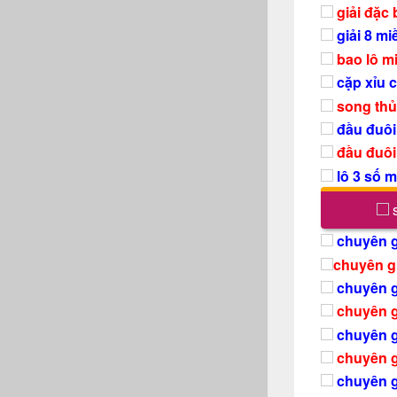
giải đặc 
giải 8 mi
bao lô m
cặp xỉu 
song thủ
đầu đuôi 
đầu đuôi
lô 3 số m
s
chuyên g
chuyên gi
chuyên g
chuyên g
chuyên g
chuyên g
chuyên g