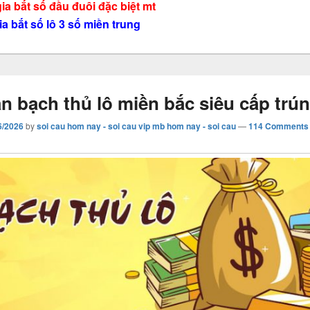
ia bắt số đầu đuôi đặc biệt mt
a bắt số lô 3 số miền trung
n bạch thủ lô miền bắc siêu cấp trú
6/2026
by
soi cau hom nay - soi cau vip mb hom nay - soi cau
—
114 Comments