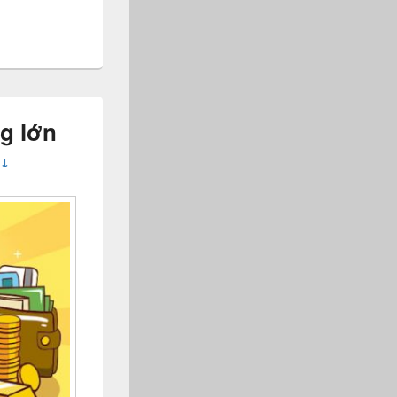
ng lớn
 ↓