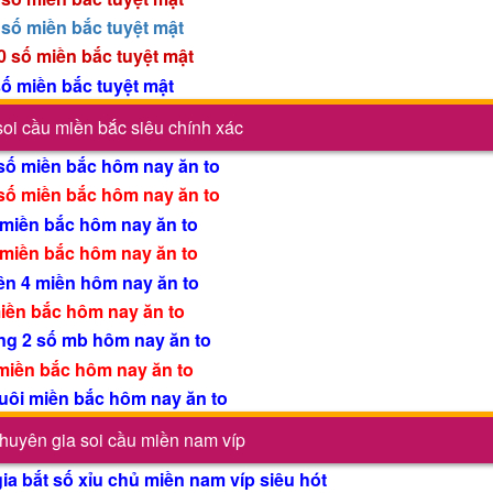
 số miền bắc tuyệt mật
0 số miền bắc tuyệt mật
số miền bắc tuyệt mật
oi cầu miền bắc siêu chính xác
 số miền bắc hôm nay ăn to
 số miền bắc hôm nay ăn to
2 miền bắc hôm nay ăn to
3 miền bắc hôm nay ăn to
iên 4 miền hôm nay ăn to
iền bắc hôm nay ăn to
ng 2 số mb hôm nay ăn to
 miền bắc hôm nay ăn to
uôi miền bắc hôm nay ăn to
huyên gia soi cầu miền nam víp
ia bắt số xỉu chủ miền nam víp siêu hót