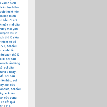
ô xsmb siêu
i cầu bạch thủ
bạch thủ lô hôm
 lô kép miền
ền bắc ưi
,
soi
lô ngày mai cầu
,
 ngày mai yên
u bạch thủ lô
ạch thủ lô siêu
thủ lô xổ số
7777
,
soi cầu
lô xsmb bắc
cầu bạch thủ lô
 iii
,
soi cầu
siêu chuẩn hàng
tế
,
soi cầu
khung 3 ngày
,
 đề
,
soi cầu
 miền bắc
,
soi
gày
,
soi cầu
donesia
,
soi cầu
gày
,
soi cầu
soi cầu song
 kê kết quả
100
|
114