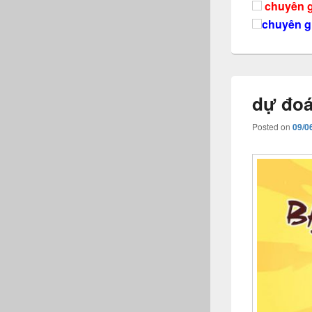
chuyên g
chuyên gi
dự đoá
Posted on
09/0