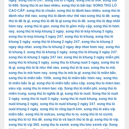
lô 686
,
Song thủ lô an bao nhiêu
,
song thủ lô bất bại
,
SONG THỦ LÔ
CAO CẤP
,
song thủ lô chuẩn
,
song thủ lô đánh bao nhiêu
,
song thủ lô
đánh như thế nào
,
song thủ lô đánh như thế nào song thủ lô đề
,
song
thủ lô đề là gì
,
song thủ lô đề là gì song thủ lô đề
,
song thủ lô đẹp nhất
hôm nay
,
song thủ lô gan
,
song thủ lô gồm mấy cặp
,
song thủ lô hôm
nay
,
song thủ lô kép khung 2 ngày
,
song thủ lô kép khung 3 ngày
,
song thu lo kep khung 3 ngay 247
,
song thủ lô khung
,
song thủ lô
khung 2 ngày
,
song thủ lô khung 2 ngày 247
,
song thu lo khung 2
ngay dep nhat
,
song thu lo khung 2 ngay dep nhat hom nay
,
song thủ
lô khung 3
,
song thủ lô khung 3 ngày
,
song thủ lô khung 3 ngày 247
,
song thủ lô khung 3 ngày 247 net
,
song thủ lô khung 3 ngày miễn phí
,
song thủ lô khung 5 ngày
,
song thu lo khung nuoi 3 ngay
,
song thủ lô
là gì
,
song thủ lô là như thế nào
,
song thủ lô là sao
,
song thu lo mb
,
song thu lo mb hom nay
,
song thu lo mb la gi
,
song thủ lô miền bắc
,
song thủ lô miền bắc 100k
,
song thủ lô miền bắc hôm nay
,
song thủ
lô miền bắc là gì
,
song thủ lô miền bắc siêu cấp
,
song thu lo mien bac
sieu vip
,
song thu lo mien bac vip
,
Song thủ lô miễn phí
,
song thủ lô
miền trung
,
song thủ lô nghĩa là gì
,
song thủ lô nuôi
,
Song thủ lô nuôi
2 ngày
,
song thủ lô nuôi 3 ngày
,
song thủ lô nuôi khung
,
song thủ lô
nuôi khung 2 ngày
,
song thủ lô nuôi khung 2 ngày 247
,
song thủ lô
nuôi khung 3 ngày
,
song thủ lô rồng bạch kim
,
song thủ lô siêu vip
miền bắc
,
song thủ lô soicau
,
song thu lo to
,
song thủ lô tô xsmb
,
song thủ lô tứ thủ đề
,
song thủ lô và bạch thủ lô là gì
,
song thủ lô vip
,
song thủ lô vip 360
,
song thu lo xsmb
,
song thu loto xsmb vip
,
Song