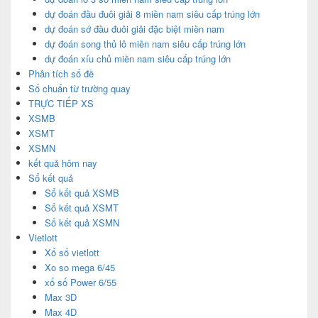
dự đoán đầu đuôi giải 8 miền nam siêu cấp trúng lớn
dự đoán sớ đầu đuôi giải đặc biệt miền nam
dự đoán song thủ lô miền nam siêu cấp trúng lớn
dự đoán xíu chủ miền nam siêu cấp trúng lớn
Phân tích số đề
Số chuẩn từ trường quay
TRỰC TIẾP XS
XSMB
XSMT
XSMN
kết quả hôm nay
Sổ kết quả
Sổ kết quả XSMB
Sổ kết quả XSMT
Sổ kết quả XSMN
Vietlott
Xổ số vietlott
Xo so mega 6/45
xổ số Power 6/55
Max 3D
Max 4D