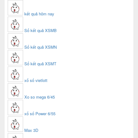
kết quả hôm nay
Sổ kết quả XSMB
Sổ kết quả XSMN
Sổ kết quả XSMT
xổ số vietlott
Xo so mega 6/45
xổ số Power 6/55
Max 3D