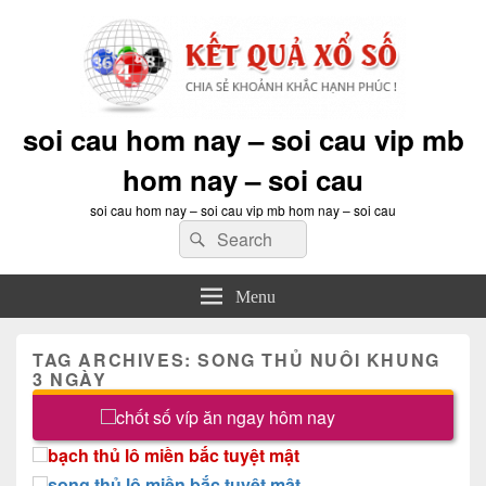
soi cau hom nay – soi cau vip mb
hom nay – soi cau
soi cau hom nay – soi cau vip mb hom nay – soi cau
Search
Search
for:
Menu
TAG ARCHIVES:
SONG THỦ NUÔI KHUNG
3 NGÀY
chốt số víp ăn ngay hôm nay
bạch thủ lô miền bắc tuyệt mật
song thủ lô miền bắc tuyệt mật