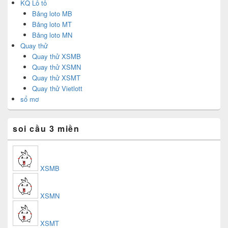
KQ Lô tô
Bảng loto MB
Bảng loto MT
Bảng loto MN
Quay thử
Quay thử XSMB
Quay thử XSMN
Quay thử XSMT
Quay thử Vietlott
sổ mơ
soi cầu 3 miền
XSMB
XSMN
XSMT