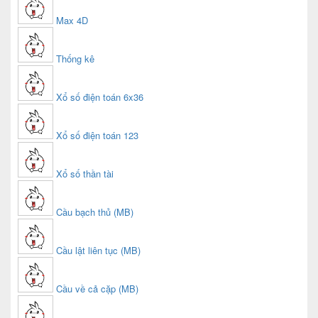
Max 4D
Thống kê
Xổ số điện toán 6x36
Xổ số điện toán 123
Xổ số thần tài
Cầu bạch thủ (MB)
Cầu lật liên tục (MB)
Cầu về cả cặp (MB)