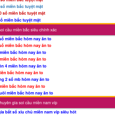
 số miền bắc tuyệt mật
0 số miền bắc tuyệt mật
số miền bắc tuyệt mật
oi cầu miền bắc siêu chính xác
 số miền bắc hôm nay ăn to
 số miền bắc hôm nay ăn to
2 miền bắc hôm nay ăn to
3 miền bắc hôm nay ăn to
iên 4 miền hôm nay ăn to
iền bắc hôm nay ăn to
ng 2 số mb hôm nay ăn to
 miền bắc hôm nay ăn to
uôi miền bắc hôm nay ăn to
huyên gia soi cầu miền nam víp
ia bắt số xỉu chủ miền nam víp siêu hót