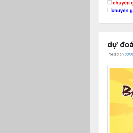
chuyên g
chuyên gi
dự đoá
Posted on
03/0