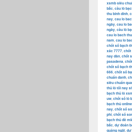
xsmb siêu ch
bắc
,
cầu lô bạc
thu binh dinh
,
c
nay
,
cau lo bach
ngày
,
cau lo ba
ngày
,
cầu lô bạ
cau lo bach th
nam
,
cau lo ba
chốt số bạch t
xác 7777
,
chốt
nay dàn
,
chốt s
pasadena
,
chốt
chốt số bạch t
666
,
chốt số bạ
chuẩn danh
,
ch
siêu chuẩn qu
thủ lô tối nay 
bạch thủ lô xs
uw
,
chốt số lô 
bạch thủ online
nay
,
chốt số so
phí
,
chốt số so
bạch thủ đề mi
bắc
,
dự đoán b
quảng ngãi
,
dự