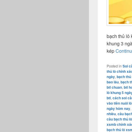
bạch thủ lô
khung 3 ngày
kép
Continu
Posted in
Soi c
thủ lô chính xá
ngày
,
bạch thủ
bao lâu
,
bạch t
btl chuan
,
btl 
lô khung 5 ngà
btl
,
cách soi cầ
vào tiền nuôi l
ngày hôm nay
,
nhiêu
,
cầu bạch
cầu bạch thủ l
xsmb chính xác
bạch thủ lô xs