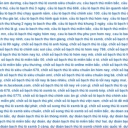
uẩn âm dương
,
cầu bạch thủ lô xsmb siêu chuẩn ưu
,
cầu bạch thủ miền bắc
,
cầu 
h thủ
,
cầu lô bạch thủ 3 ngày
,
cầu lô bạch thủ 666
,
cầu lô bạch thủ ăn quanh nă
ầu lô bạch thủ chạy quanh năm
,
cầu lô bạch thủ chính xác 100
,
cầu lô bạch thủ
 thu gia lai
,
cầu lô bạch thủ hình quả trám
,
cầu lô bạch thủ hôm nay
,
cầu lô bạc
ch thu khung 2 ngay lo bach thu dlk
,
cầu lô bạch thủ khung 3 ngày
,
cầu lô bạch 
ch thủ là gì
,
cau lo bach thu mb
,
cầu lô bạch thủ miền bắc
,
cầu lô bạch thủ miền
u mn
,
cầu lô bạch thủ ngày hôm nay
,
cau lo bach thu phu yen hom nay
,
cau lo ba
ch thu tay ninh
,
cau lo bach thu tien giang
,
chốt bạch thủ lô xsmb
,
chốt số bạch t
hủ lô 99 ngày
,
chốt số bạch thủ lô anh hùng
,
chốt số bạch thủ lô cặp
,
chốt số bạch
 số bạch thủ lô chính xác soi cầu
,
chốt số bạch thủ lô hôm nay 786
,
chốt số bạch
ố bạch thủ lô hôm nay kz
,
chốt số bạch thủ lô hôm nay mb
,
chốt số bạch thủ lô
 số bạch thủ lô miền bắc 00
,
chốt số bạch thủ lô miền bắc ô tô
,
chốt số bạch thủ
hủ lô miền bắc yêu thương
,
chốt số bạch thủ lô online miền bắc
,
chốt số bạch thủ
ch thủ lô siêu chuẩn 678
,
chốt số bạch thủ lô siêu chuẩn ăn hôm nay
,
chốt số bạ
ốt số bạch thủ lô siêu chuẩn omi
,
chốt số bạch thủ lô siêu chuẩn ông bà
,
chốt số
ay
,
chốt số bạch thủ lô tối nay là bao nhiêu
,
chốt số bạch thủ lô tối nay ngày mai
,
site m.facebook.com
,
chốt số bạch thủ lô tối nay về con gì
,
chốt số bạch thủ lô uy 
mb 678
,
chốt số bạch thủ lô xsmb io
,
chốt số bạch thủ lô xsmb kép
,
chốt số bạch
bạch thủ 5775
,
chốt số lô bạch thủ chính xác ăn gì
,
chốt số lô bạch thủ chính xác
 miễn phí
,
chốt số lô bạch thủ phí
,
chốt số lô bạch thủ việt nam
,
chốt số lô đề m
ng thủ lô xsmb đại phát
,
chốt số song thủ lô xsmb là gì
,
chốt số song thủ lô xsm
ng thủ lô xsmb siêu chuẩn
,
chốt số song thủ lô xsmb xổ số miền bắc
,
du doan x
ền bắc
,
dự đoán bạch thủ lô ăn thông minh
,
dự đoán bạch thủ lô kép
,
dự đoán bạ
ạch thủ lô miền bắc dự đoán
,
dự đoán bạch thủ lô miền bắc thứ hai
,
dự đoán bạc
 đoán bạch thủ lô xsmb 3 càng
,
dự đoán bạch thủ lô xsmb chính xác quốc tế
,
dự