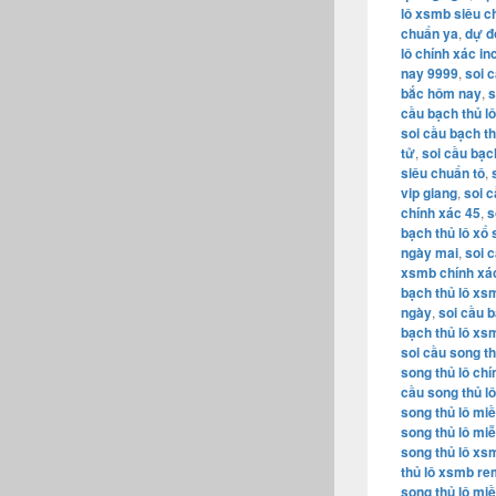
lô xsmb siêu c
chuẩn ya
,
dự đ
lô chính xác in
nay 9999
,
soi 
bắc hôm nay
,
s
cầu bạch thủ l
soi cầu bạch t
tử
,
soi cầu bạc
siêu chuẩn tô
,
vip giang
,
soi c
chính xác 45
,
s
bạch thủ lô xổ
ngày mai
,
soi 
xsmb chính xá
bạch thủ lô xs
ngày
,
soi cầu b
bạch thủ lô xs
soi cầu song th
song thủ lô ch
cầu song thủ l
song thủ lô mi
song thủ lô miễn
song thủ lô xs
thủ lô xsmb re
song thủ lô mi