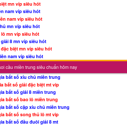
biệt mn víp siêu hót
ền nam víp siêu hót
iền nam víp siêu hót
chủ mn víp siêu hót
 lô mn víp siêu hót
giải 8 mn víp siêu hót
 đặc biệt mn víp siêu hót
iền nam víp siêu hót
oi cầu miền trung siêu chuẩn hôm nay
ia bắt số xỉu chủ miền trung
a bắt số giải đặc biệt mt vip
ia bắt số giải 8 miền trung
ia bắt số bao lô miền trung
ia bắt số cặp xỉu chủ miền trung
ia bắt số song thủ lô mt vip
ia bắt số đầu đuôi giải 8 mt