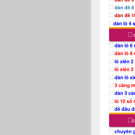
dàn đề 8
dàn đề 1
dàn lô 4 
s
dàn lô 6
dàn lô 8
lô xiên 
lô xiên 
dàn lô x
3 càng m
dàn 3 cà
lô 10 số
đề đầu đ
c
chuyên g