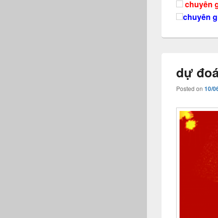
chuyên g
chuyên gi
dự đoá
Posted on
10/0