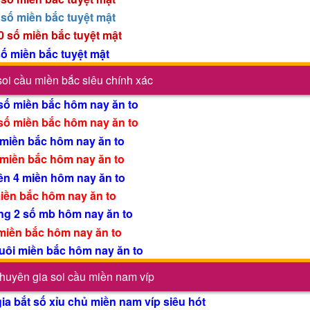
 số miền bắc tuyệt mật
0 số miền bắc tuyệt mật
số miền bắc tuyệt mật
oi cầu miền bắc siêu chính xác
 số miền bắc hôm nay ăn to
 số miền bắc hôm nay ăn to
2 miền bắc hôm nay ăn to
3 miền bắc hôm nay ăn to
iên 4 miền hôm nay ăn to
iền bắc hôm nay ăn to
ng 2 số mb hôm nay ăn to
 miền bắc hôm nay ăn to
uôi miền bắc hôm nay ăn to
huyên gia soi cầu miền nam víp
ia bắt số xỉu chủ miền nam víp siêu hót