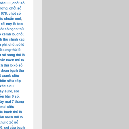
 bắc 00
,
chốt số
hương
,
chốt số
n 678
,
chốt số
iêu chuẩn omi
,
 tối nay là bao
ốt số bạch thủ
ô xsmb io
,
chốt
ch thủ chính xác
ủ phí
,
chốt số lô
ố song thủ lô
t số song thủ lô
oán bạch thủ lô
h thủ lô xổ số
 đoán bạch thủ
ô xsmb siêu
 bắc siêu cấp
 xác siêu
nay euro
,
soi
iền bắc 6 số
,
gày mai 7 tháng
 mai siêu
ầu bạch thủ lô
cầu bạch thủ lô
thủ lô xổ số
00
,
soi cầu bạch