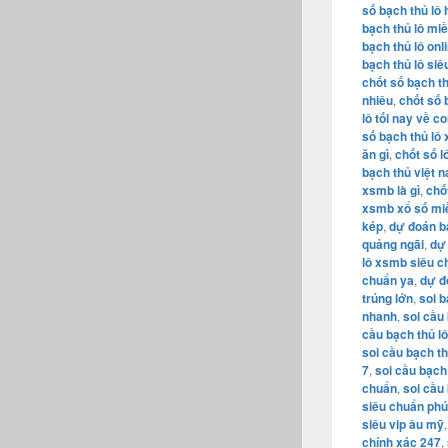
số bạch thủ lô
bạch thủ lô miề
bạch thủ lô onl
bạch thủ lô si
chốt số bạch t
nhiêu
,
chốt số 
lô tối nay về co
số bạch thủ lô
ăn gì
,
chốt số l
bạch thủ việt 
xsmb là gì
,
chố
xsmb xổ số mi
kép
,
dự đoán b
quảng ngãi
,
dự
lô xsmb siêu c
chuẩn ya
,
dự đ
trúng lớn
,
soi b
nhanh
,
soi cầu
cầu bạch thủ l
soi cầu bạch th
7
,
soi cầu bạch
chuẩn
,
soi cầu
siêu chuẩn phú
siêu vip âu mỹ
chính xác 247
,