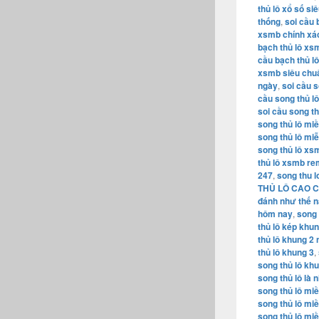
thủ lô xổ số s
thống
,
soi cầu 
xsmb chính xá
bạch thủ lô xsm
cầu bạch thủ l
xsmb siêu chu
ngày
,
soi cầu s
cầu song thủ l
soi cầu song t
song thủ lô mi
song thủ lô miễn
song thủ lô xs
thủ lô xsmb re
247
,
song thu l
THỦ LÔ CAO 
đánh như thế n
hôm nay
,
song 
thủ lô kép khu
thủ lô khung 2
thủ lô khung 3
,
song thủ lô kh
song thủ lô là 
song thủ lô mi
song thủ lô mi
song thủ lô miề