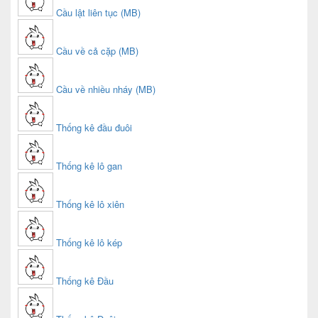
Cầu lật liên tục (MB)
Cầu về cả cặp (MB)
Cầu về nhiều nháy (MB)
Thống kê đầu đuôi
Thống kê lô gan
Thống kê lô xiên
Thống kê lô kép
Thống kê Đầu