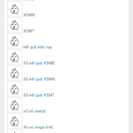
XSMN
XSMT
kết quả hôm nay
Sổ kết quả XSMB
Sổ kết quả XSMN
Sổ kết quả XSMT
xổ số vietlott
Xo so mega 6/45