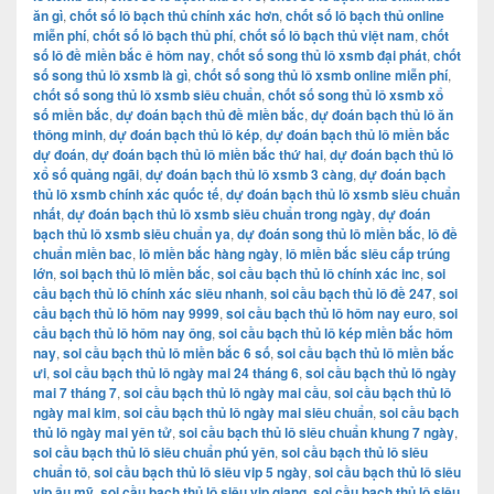
ăn gì
,
chốt số lô bạch thủ chính xác hơn
,
chốt số lô bạch thủ online
miễn phí
,
chốt số lô bạch thủ phí
,
chốt số lô bạch thủ việt nam
,
chốt
số lô đề miền bắc ê hôm nay
,
chốt số song thủ lô xsmb đại phát
,
chốt
số song thủ lô xsmb là gì
,
chốt số song thủ lô xsmb online miễn phí
,
chốt số song thủ lô xsmb siêu chuẩn
,
chốt số song thủ lô xsmb xổ
số miền bắc
,
dự đoán bạch thủ đề miền bắc
,
dự đoán bạch thủ lô ăn
thông minh
,
dự đoán bạch thủ lô kép
,
dự đoán bạch thủ lô miền bắc
dự đoán
,
dự đoán bạch thủ lô miền bắc thứ hai
,
dự đoán bạch thủ lô
xổ số quảng ngãi
,
dự đoán bạch thủ lô xsmb 3 càng
,
dự đoán bạch
thủ lô xsmb chính xác quốc tế
,
dự đoán bạch thủ lô xsmb siêu chuẩn
nhất
,
dự đoán bạch thủ lô xsmb siêu chuẩn trong ngày
,
dự đoán
bạch thủ lô xsmb siêu chuẩn ya
,
dự đoán song thủ lô miền bắc
,
lô đề
chuẩn miền bac
,
lô miền bắc hàng ngày
,
lô miền bắc siêu cấp trúng
lớn
,
soi bạch thủ lô miền bắc
,
soi cầu bạch thủ lô chính xác inc
,
soi
cầu bạch thủ lô chính xác siêu nhanh
,
soi cầu bạch thủ lô đề 247
,
soi
cầu bạch thủ lô hôm nay 9999
,
soi cầu bạch thủ lô hôm nay euro
,
soi
cầu bạch thủ lô hôm nay ông
,
soi cầu bạch thủ lô kép miền bắc hôm
nay
,
soi cầu bạch thủ lô miền bắc 6 số
,
soi cầu bạch thủ lô miền bắc
ưi
,
soi cầu bạch thủ lô ngày mai 24 tháng 6
,
soi cầu bạch thủ lô ngày
mai 7 tháng 7
,
soi cầu bạch thủ lô ngày mai cầu
,
soi cầu bạch thủ lô
ngày mai kim
,
soi cầu bạch thủ lô ngày mai siêu chuẩn
,
soi cầu bạch
thủ lô ngày mai yên tử
,
soi cầu bạch thủ lô siêu chuẩn khung 7 ngày
,
soi cầu bạch thủ lô siêu chuẩn phú yên
,
soi cầu bạch thủ lô siêu
chuẩn tô
,
soi cầu bạch thủ lô siêu vip 5 ngày
,
soi cầu bạch thủ lô siêu
vip âu mỹ
,
soi cầu bạch thủ lô siêu vip giang
,
soi cầu bạch thủ lô siêu