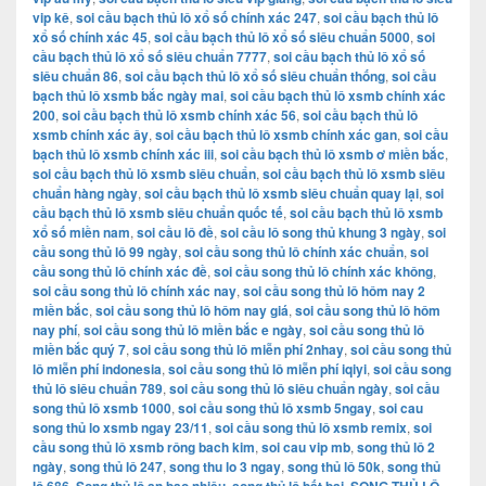
vip kê
,
soi cầu bạch thủ lô xổ số chính xác 247
,
soi cầu bạch thủ lô
xổ số chính xác 45
,
soi cầu bạch thủ lô xổ số siêu chuẩn 5000
,
soi
cầu bạch thủ lô xổ số siêu chuẩn 7777
,
soi cầu bạch thủ lô xổ số
siêu chuẩn 86
,
soi cầu bạch thủ lô xổ số siêu chuẩn thống
,
soi cầu
bạch thủ lô xsmb bắc ngày mai
,
soi cầu bạch thủ lô xsmb chính xác
200
,
soi cầu bạch thủ lô xsmb chính xác 56
,
soi cầu bạch thủ lô
xsmb chính xác ây
,
soi cầu bạch thủ lô xsmb chính xác gan
,
soi cầu
bạch thủ lô xsmb chính xác iii
,
soi cầu bạch thủ lô xsmb ơ miền bắc
,
soi cầu bạch thủ lô xsmb siêu chuẩn
,
soi cầu bạch thủ lô xsmb siêu
chuẩn hàng ngày
,
soi cầu bạch thủ lô xsmb siêu chuẩn quay lại
,
soi
cầu bạch thủ lô xsmb siêu chuẩn quốc tế
,
soi cầu bạch thủ lô xsmb
xổ số miền nam
,
soi cầu lô đề
,
soi cầu lô song thủ khung 3 ngày
,
soi
cầu song thủ lô 99 ngày
,
soi cầu song thủ lô chính xác chuẩn
,
soi
cầu song thủ lô chính xác đề
,
soi cầu song thủ lô chính xác không
,
soi cầu song thủ lô chính xác nay
,
soi cầu song thủ lô hôm nay 2
miền bắc
,
soi cầu song thủ lô hôm nay giá
,
soi cầu song thủ lô hôm
nay phí
,
soi cầu song thủ lô miền bắc e ngày
,
soi cầu song thủ lô
miền bắc quý 7
,
soi cầu song thủ lô miễn phí 2nhay
,
soi cầu song thủ
lô miễn phí indonesia
,
soi cầu song thủ lô miễn phí iqiyi
,
soi cầu song
thủ lô siêu chuẩn 789
,
soi cầu song thủ lô siêu chuẩn ngày
,
soi cầu
song thủ lô xsmb 1000
,
soi cầu song thủ lô xsmb 5ngay
,
soi cau
song thủ lo xsmb ngay 23/11
,
soi cầu song thủ lô xsmb remix
,
soi
cầu song thủ lô xsmb rông bach kim
,
soi cau vip mb
,
song thủ lô 2
ngày
,
song thủ lô 247
,
song thu lo 3 ngay
,
song thủ lô 50k
,
song thủ
lô 686
,
Song thủ lô an bao nhiêu
,
song thủ lô bất bại
,
SONG THỦ LÔ