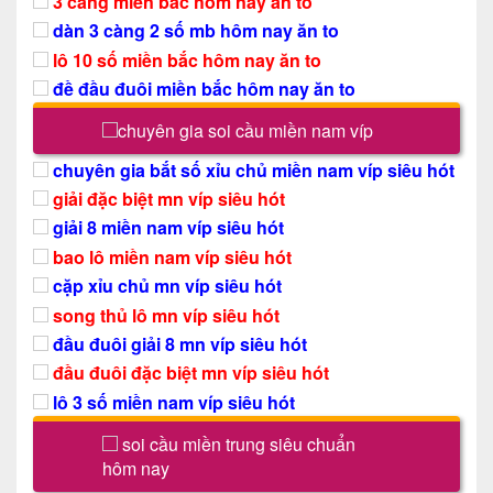
3 càng miền bắc hôm nay ăn to
dàn 3 càng 2 số mb hôm nay ăn to
lô 10 số miền bắc hôm nay ăn to
đề đầu đuôi miền bắc hôm nay ăn to
chuyên gia soi cầu miền nam víp
chuyên gia bắt số xỉu chủ miền nam víp siêu hót
giải đặc biệt mn víp siêu hót
giải 8 miền nam víp siêu hót
bao lô miền nam víp siêu hót
cặp xỉu chủ mn víp siêu hót
song thủ lô mn víp siêu hót
đầu đuôi giải 8 mn víp siêu hót
đầu đuôi đặc biệt mn víp siêu hót
lô 3 số miền nam víp siêu hót
soi cầu miền trung siêu chuẩn
hôm nay