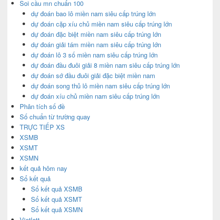
Soi cầu mn chuẩn 100
dự đoán bao lô miền nam siêu cấp trúng lớn
dự đoán cặp xíu chủ miền nam siêu cấp trúng lớn
dự đoán đặc biệt miền nam siêu cấp trúng lớn
dự đoán giải tám miền nam siêu cấp trúng lớn
dự đoán lô 3 số miền nam siêu cấp trúng lớn
dự đoán đầu đuôi giải 8 miền nam siêu cấp trúng lớn
dự đoán sớ đầu đuôi giải đặc biệt miền nam
dự đoán song thủ lô miền nam siêu cấp trúng lớn
dự đoán xíu chủ miền nam siêu cấp trúng lớn
Phân tích số đề
Số chuẩn từ trường quay
TRỰC TIẾP XS
XSMB
XSMT
XSMN
kết quả hôm nay
Sổ kết quả
Sổ kết quả XSMB
Sổ kết quả XSMT
Sổ kết quả XSMN
Vietlott