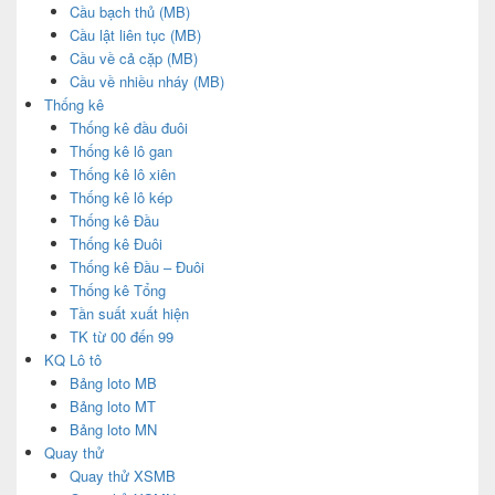
Cầu bạch thủ (MB)
Cầu lật liên tục (MB)
Cầu về cả cặp (MB)
Cầu về nhiều nháy (MB)
Thống kê
Thống kê đầu đuôi
Thống kê lô gan
Thống kê lô xiên
Thống kê lô kép
Thống kê Đầu
Thống kê Đuôi
Thống kê Đầu – Đuôi
Thống kê Tổng
Tần suất xuất hiện
TK từ 00 đến 99
KQ Lô tô
Bảng loto MB
Bảng loto MT
Bảng loto MN
Quay thử
Quay thử XSMB