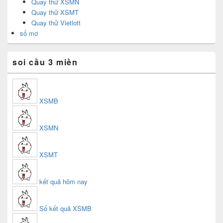
Quay thử XSMN
Quay thử XSMT
Quay thử Vietlott
sổ mơ
soi cầu 3 miền
XSMB
XSMN
XSMT
kết quả hôm nay
Sổ kết quả XSMB