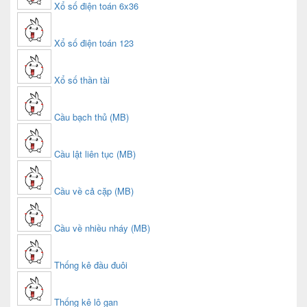
Xổ số điện toán 6x36
Xổ số điện toán 123
Xổ số thần tài
Cầu bạch thủ (MB)
Cầu lật liên tục (MB)
Cầu về cả cặp (MB)
Cầu về nhiều nháy (MB)
Thống kê đầu đuôi
Thống kê lô gan