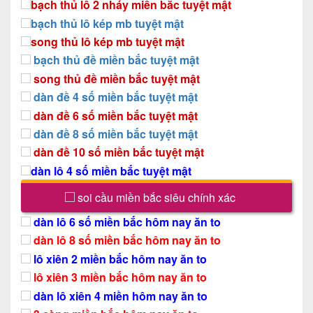
bạch thủ lô 2 nháy miền bắc tuyệt mật
bạch thủ lô kép mb tuyệt mật
song thủ lô kép mb tuyệt mật
bạch thủ đề miền bắc tuyệt mật
song thủ đề miền bắc tuyệt mật
dàn đề 4 số miền bắc tuyệt mật
dàn đề 6 số miền bắc tuyệt mật
dàn đề 8 số miền bắc tuyệt mật
dàn đề 10 số miền bắc tuyệt mật
dàn lô 4 số miền bắc tuyệt mật
soi cầu miền bắc siêu chính xác
dàn lô 6 số miền bắc hôm nay ăn to
dàn lô 8 số miền bắc hôm nay ăn to
lô xiên 2 miền bắc hôm nay ăn to
lô xiên 3 miền bắc hôm nay ăn to
dàn lô xiên 4 miền hôm nay ăn to