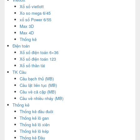
Xổ số vietlott
Xo so mega 6/45
xổ số Power 6/55
Max 3D
Max 4D
Thống kê
Điện toán
Xổ số điện toán 6×36
Xổ số điện toán 123
Xổ số thần tài
TK Cầu
Cầu bạch thủ (MB)
Cầu lật liên tục (MB)
Cầu về cả cặp (MB)
Cầu về nhiều nháy (MB)
Thống kê
Thống kê đầu đuôi
Thống kê lô gan
Thống kê lô xiên
Thống kê lô kép
Thống kê Đầu