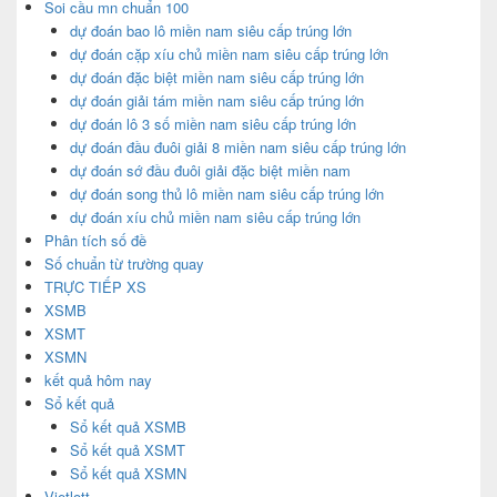
Soi cầu mn chuẩn 100
dự đoán bao lô miền nam siêu cấp trúng lớn
dự đoán cặp xíu chủ miền nam siêu cấp trúng lớn
dự đoán đặc biệt miền nam siêu cấp trúng lớn
dự đoán giải tám miền nam siêu cấp trúng lớn
dự đoán lô 3 số miền nam siêu cấp trúng lớn
dự đoán đầu đuôi giải 8 miền nam siêu cấp trúng lớn
dự đoán sớ đầu đuôi giải đặc biệt miền nam
dự đoán song thủ lô miền nam siêu cấp trúng lớn
dự đoán xíu chủ miền nam siêu cấp trúng lớn
Phân tích số đề
Số chuẩn từ trường quay
TRỰC TIẾP XS
XSMB
XSMT
XSMN
kết quả hôm nay
Sổ kết quả
Sổ kết quả XSMB
Sổ kết quả XSMT
Sổ kết quả XSMN
Vietlott