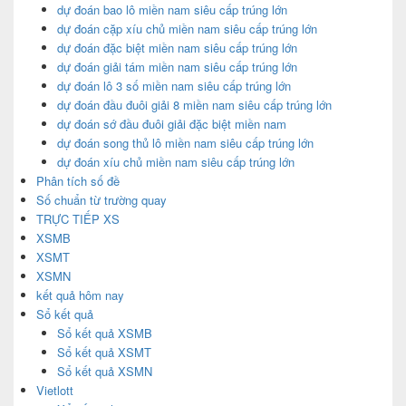
dự đoán bao lô miền nam siêu cấp trúng lớn
dự đoán cặp xíu chủ miền nam siêu cấp trúng lớn
dự đoán đặc biệt miền nam siêu cấp trúng lớn
dự đoán giải tám miền nam siêu cấp trúng lớn
dự đoán lô 3 số miền nam siêu cấp trúng lớn
dự đoán đầu đuôi giải 8 miền nam siêu cấp trúng lớn
dự đoán sớ đầu đuôi giải đặc biệt miền nam
dự đoán song thủ lô miền nam siêu cấp trúng lớn
dự đoán xíu chủ miền nam siêu cấp trúng lớn
Phân tích số đề
Số chuẩn từ trường quay
TRỰC TIẾP XS
XSMB
XSMT
XSMN
kết quả hôm nay
Sổ kết quả
Sổ kết quả XSMB
Sổ kết quả XSMT
Sổ kết quả XSMN
Vietlott