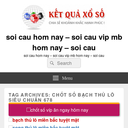
soi cau hom nay – soi cau vip mb
hom nay – soi cau
soi cau hom nay – soi cau vip mb hom nay – soi cau
Search
Search
for:
Menu
TAG ARCHIVES:
CHỐT SỐ BẠCH THỦ LÔ
SIÊU CHUẨN 678
chốt số víp ăn ngay hôm nay
bạch thủ lô miền bắc tuyệt mật
song thủ lô miền bắc tuyệt mật