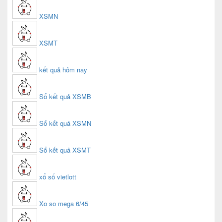
XSMN
XSMT
kết quả hôm nay
Sổ kết quả XSMB
Sổ kết quả XSMN
Sổ kết quả XSMT
xổ số vietlott
Xo so mega 6/45