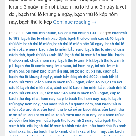
khung 3 ngày miễn phí, bạch thủ lô khung 3 ngày tuyệt
đối, bạch thủ lô khung 5 ngày, bạch thủ lô kép hôm
dự đoán bạch thủ lô 
nay, bạch thủ lô kép
Continue reading
→
Posted in
Soi cầu mb chuẩn
,
Soi cầu mb chuẩn 100
|
Tagged
bạch thủ
lô 168
,
bạch thủ lô chính xác định
,
bạch thủ lô chính xác ub40
,
bạch
thủ lô it
,
bạch thủ lô miền
,
bạch thủ lô miền bắc 30 ngày
,
bạch thủ lô
miền bắc ê ngày
,
bạch thủ lô miền bắc euro
,
bạch thủ lô siêu chuẩn
cách tính
,
bạch thủ lô xsmb 188
,
bạch thủ lô xsmb ăn bao lâu
,
bạch
thủ lô xsmb chuẩn hôm nay
,
bạch thủ lô xsmb lai
,
bạch thủ lô xsmb
p1
,
bạch thủ lô xsmb rong
,
btl chuan
,
btl hom nay
,
btl mb
,
btl mb
mien phi
,
btl mien bac
,
btl miễn phí
,
btl xo so
,
btl xsmb
,
cách bắt
bạch thủ lô khung 5 ngày
,
cách bắt lô bạch thủ 2020
,
cách bắt lô
bạch thủ 2021
,
cách nuôi lô bạch thủ 3 ngày
,
cách soi btl
,
cách soi
cầu lô bạch thủ miền bắc
,
cách soi lô bạch thủ miền bắc
,
cách tính lô
bạch thủ chuẩn 100
,
cách vào tiền nuôi lô bạch thủ 5 ngày
,
cap lo
bach thu dep nhat hom nay
,
cap lo bach thu hom nay
,
cặp lô bạch
thủ ngày hôm nay
,
cầu bạch thủ lô ăn quanh năm
,
cầu bạch thủ lô
miền bắc archive
,
cầu bạch thủ lô xổ số ăn bao nhiêu
,
cầu bạch thủ
lô xổ số ib
,
cầu bạch thủ lô xổ số miền bắc bữa nay
,
cầu bạch thủ lô
xổ số miền bắc yên
,
cầu bạch thủ lô xsmb 2 ngày
,
cầu bạch thủ lô
xsmb bắt
,
cầu bạch thủ lô xsmb chính xác âm
,
cầu bạch thủ lô xsmb
chính xác in
,
cầu bạch thủ lô xsmb chính xác ơi hôm nay
,
cầu bạch