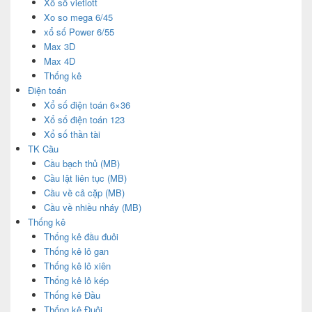
Xổ số vietlott
Xo so mega 6/45
xổ số Power 6/55
Max 3D
Max 4D
Thống kê
Điện toán
Xổ số điện toán 6×36
Xổ số điện toán 123
Xổ số thần tài
TK Cầu
Cầu bạch thủ (MB)
Cầu lật liên tục (MB)
Cầu về cả cặp (MB)
Cầu về nhiều nháy (MB)
Thống kê
Thống kê đầu đuôi
Thống kê lô gan
Thống kê lô xiên
Thống kê lô kép
Thống kê Đầu
Thống kê Đuôi