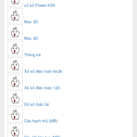
xổ số Power 6/55
Max 3D
Max 4D
Thống kê
Xổ số điện toán 6x36
Xổ số điện toán 123
Xổ số thần tài
Cầu bạch thủ (MB)