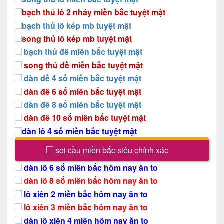
bạch thủ lô 2 nháy miền bắc tuyệt mật
bạch thủ lô kép mb tuyệt mật
song thủ lô kép mb tuyệt mật
bạch thủ đề miền bắc tuyệt mật
song thủ đề miền bắc tuyệt mật
dàn đề 4 số miền bắc tuyệt mật
dàn đề 6 số miền bắc tuyệt mật
dàn đề 8 số miền bắc tuyệt mật
dàn đề 10 số miền bắc tuyệt mật
dàn lô 4 số miền bắc tuyệt mật
soi cầu miền bắc siêu chính xác
dàn lô 6 số miền bắc hôm nay ăn to
dàn lô 8 số miền bắc hôm nay ăn to
lô xiên 2 miền bắc hôm nay ăn to
lô xiên 3 miền bắc hôm nay ăn to
dàn lô xiên 4 miền hôm nay ăn to