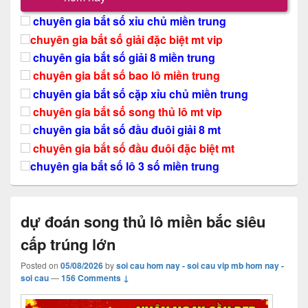
chuyên gia bắt số xỉu chủ miền trung
chuyên gia bắt số giải đặc biệt mt vip
chuyên gia bắt số giải 8 miền trung
chuyên gia bắt số bao lô miền trung
chuyên gia bắt số cặp xỉu chủ miền trung
chuyên gia bắt số song thủ lô mt vip
chuyên gia bắt số đầu đuôi giải 8 mt
chuyên gia bắt số đầu đuôi đặc biệt mt
chuyên gia bắt số lô 3 số miền trung
dự đoán song thủ lô miền bắc siêu
cấp trúng lớn
Posted on
05/08/2026
by
soi cau hom nay - soi cau vip mb hom nay -
soi cau
—
156 Comments ↓