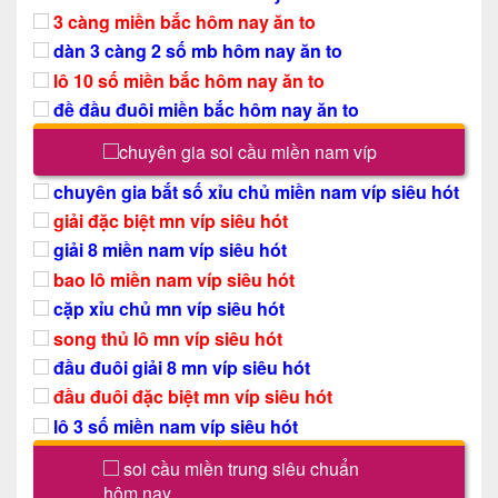
3 càng miền bắc hôm nay ăn to
dàn 3 càng 2 số mb hôm nay ăn to
lô 10 số miền bắc hôm nay ăn to
đề đầu đuôi miền bắc hôm nay ăn to
chuyên gia soi cầu miền nam víp
chuyên gia bắt số xỉu chủ miền nam víp siêu hót
giải đặc biệt mn víp siêu hót
giải 8 miền nam víp siêu hót
bao lô miền nam víp siêu hót
cặp xỉu chủ mn víp siêu hót
song thủ lô mn víp siêu hót
đầu đuôi giải 8 mn víp siêu hót
đầu đuôi đặc biệt mn víp siêu hót
lô 3 số miền nam víp siêu hót
soi cầu miền trung siêu chuẩn
hôm nay