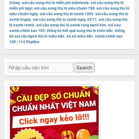
2nhay
,
soi cầu song thủ lô miễn phí indonesia
,
soi cầu song thủ lô
miễn phí iqiyi
,
soi cầu song thủ lô siêu chuẩn 789
,
soi cầu song thủ lô
siêu chuẩn ngày
,
soi cầu song thủ lô xsmb 1000
,
soi cầu song thủ lô
xsmb 5ngay
,
soi cau song thủ lo xsmb ngay 23/11
,
soi cầu song thủ
lô xsmb remix
,
soi cầu song thủ lô xsmb rông bach kim
,
soi cau
xsmb chinh xac 100
,
thống kê kết quả song thủ lô miền bắc
,
thống
kê soi cầu bạch thủ lô miền bắc
,
xổ số miền bắc
,
xsmb chinh xac
100
|
114
Replies
Search