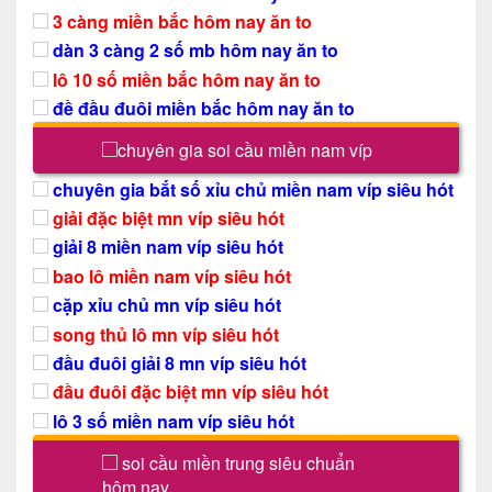
3 càng miền bắc hôm nay ăn to
dàn 3 càng 2 số mb hôm nay ăn to
lô 10 số miền bắc hôm nay ăn to
đề đầu đuôi miền bắc hôm nay ăn to
chuyên gia soi cầu miền nam víp
chuyên gia bắt số xỉu chủ miền nam víp siêu hót
giải đặc biệt mn víp siêu hót
giải 8 miền nam víp siêu hót
bao lô miền nam víp siêu hót
cặp xỉu chủ mn víp siêu hót
song thủ lô mn víp siêu hót
đầu đuôi giải 8 mn víp siêu hót
đầu đuôi đặc biệt mn víp siêu hót
lô 3 số miền nam víp siêu hót
soi cầu miền trung siêu chuẩn
hôm nay