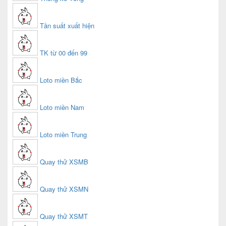
Tần suất xuất hiện
TK từ 00 đến 99
Loto miền Bắc
Loto miền Nam
Loto miền Trung
Quay thử XSMB
Quay thử XSMN
Quay thử XSMT