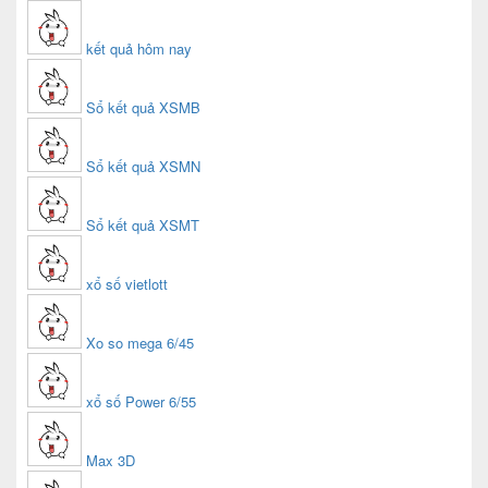
kết quả hôm nay
Sổ kết quả XSMB
Sổ kết quả XSMN
Sổ kết quả XSMT
xổ số vietlott
Xo so mega 6/45
xổ số Power 6/55
Max 3D