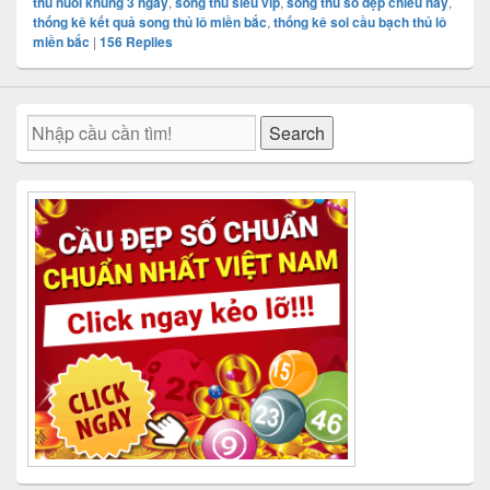
thủ nuôi khung 3 ngày
,
song thu sieu vip
,
song thủ số đẹp chiều nay
,
thống kê kết quả song thủ lô miền bắc
,
thống kê soi cầu bạch thủ lô
miền bắc
|
156
Replies
Search