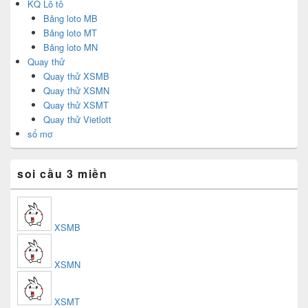
KQ Lô tô
Bảng loto MB
Bảng loto MT
Bảng loto MN
Quay thử
Quay thử XSMB
Quay thử XSMN
Quay thử XSMT
Quay thử Vietlott
sổ mơ
soi cầu 3 miền
XSMB
XSMN
XSMT