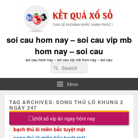
soi cau hom nay – soi cau vip mb
hom nay – soi cau
soi cau hom nay – soi cau vip mb hom nay – soi cau
Search
Search
for:
Menu
TAG ARCHIVES:
SONG THỦ LÔ KHUNG 2
NGÀY 247
chốt số víp ăn ngay hôm nay
bạch thủ lô miền bắc tuyệt mật
song thủ lô miền bắc tuyệt mật