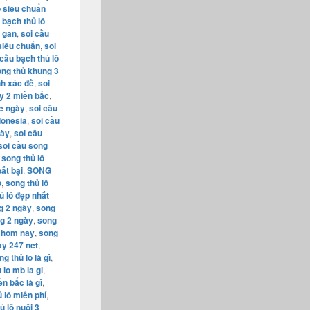
ố siêu chuẩn
 bạch thủ lô
c gan
,
soi cầu
siêu chuẩn
,
soi
 cầu bạch thủ lô
ong thủ khung 3
nh xác đề
,
soi
ay 2 miền bắc
,
 e ngày
,
soi cầu
donesia
,
soi cầu
gày
,
soi cầu
soi cầu song
,
song thủ lô
bất bại
,
SONG
o
,
song thủ lô
ủ lô đẹp nhất
g 2 ngày
,
song
ng 2 ngày
,
song
t hom nay
,
song
ày 247 net
,
ng thủ lô là gì
,
 lo mb la gi
,
ền bắc là gì
,
 lô miễn phí
,
ủ lô nuôi 3