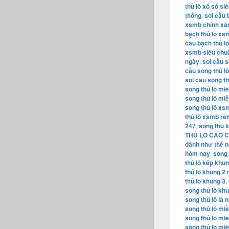
thủ lô xổ số s
thống
,
soi cầu 
xsmb chính xá
bạch thủ lô xsm
cầu bạch thủ l
xsmb siêu chu
ngày
,
soi cầu s
cầu song thủ l
soi cầu song t
song thủ lô mi
song thủ lô miễn
song thủ lô xs
thủ lô xsmb re
247
,
song thu l
THỦ LÔ CAO 
đánh như thế n
hôm nay
,
song 
thủ lô kép khu
thủ lô khung 2
thủ lô khung 3
,
song thủ lô kh
song thủ lô là 
song thủ lô mi
song thủ lô mi
song thủ lô miề