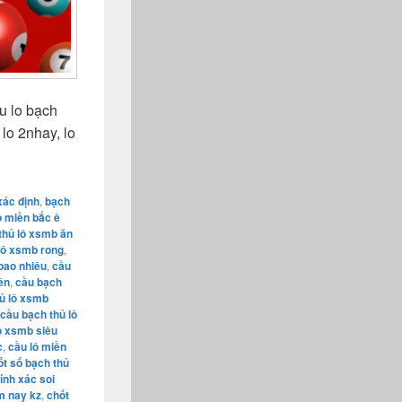
u lo bạch
 lo 2nhay, lo
xác định
,
bạch
ô miền bắc ê
thủ lô xsmb ăn
lô xsmb rong
,
 bao nhiêu
,
cầu
ên
,
cầu bạch
ủ lô xsmb
cầu bạch thủ lô
ô xsmb siêu
c
,
cầu lô miền
ốt số bạch thủ
ính xác soi
m nay kz
,
chốt