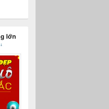
ng lớn
 ↓