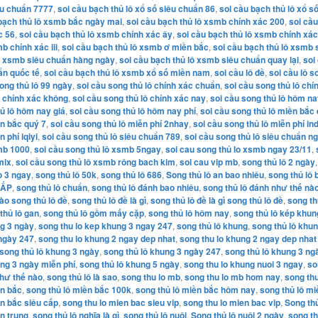
iêu chuẩn 7777
,
soi cầu bạch thủ lô xổ số siêu chuẩn 86
,
soi cầu bạch thủ lô xổ s
bạch thủ lô xsmb bắc ngày mai
,
soi cầu bạch thủ lô xsmb chính xác 200
,
soi cầu
c 56
,
soi cầu bạch thủ lô xsmb chính xác ây
,
soi cầu bạch thủ lô xsmb chính xá
b chính xác iii
,
soi cầu bạch thủ lô xsmb ơ miền bắc
,
soi cầu bạch thủ lô xsmb 
ô xsmb siêu chuẩn hàng ngày
,
soi cầu bạch thủ lô xsmb siêu chuẩn quay lại
,
soi
ẩn quốc tế
,
soi cầu bạch thủ lô xsmb xổ số miền nam
,
soi cầu lô đề
,
soi cầu lô s
ong thủ lô 99 ngày
,
soi cầu song thủ lô chính xác chuẩn
,
soi cầu song thủ lô chí
ô chính xác không
,
soi cầu song thủ lô chính xác nay
,
soi cầu song thủ lô hôm n
hủ lô hôm nay giá
,
soi cầu song thủ lô hôm nay phí
,
soi cầu song thủ lô miền bắc
ền bắc quý 7
,
soi cầu song thủ lô miễn phí 2nhay
,
soi cầu song thủ lô miễn phí in
 phí iqiyi
,
soi cầu song thủ lô siêu chuẩn 789
,
soi cầu song thủ lô siêu chuẩn n
mb 1000
,
soi cầu song thủ lô xsmb 5ngay
,
soi cau song thủ lo xsmb ngay 23/11
,
mix
,
soi cầu song thủ lô xsmb rông bach kim
,
soi cau vip mb
,
song thủ lô 2 ngày
o 3 ngay
,
song thủ lô 50k
,
song thủ lô 686
,
Song thủ lô an bao nhiêu
,
song thủ lô 
CẤP
,
song thủ lô chuẩn
,
song thủ lô đánh bao nhiêu
,
song thủ lô đánh như thế nà
ào song thủ lô đề
,
song thủ lô đề là gì
,
song thủ lô đề là gì song thủ lô đề
,
song th
thủ lô gan
,
song thủ lô gồm mấy cặp
,
song thủ lô hôm nay
,
song thủ lô kép khun
ng 3 ngày
,
song thu lo kep khung 3 ngay 247
,
song thủ lô khung
,
song thủ lô khu
 ngày 247
,
song thu lo khung 2 ngay dep nhat
,
song thu lo khung 2 ngay dep nha
song thủ lô khung 3 ngày
,
song thủ lô khung 3 ngày 247
,
song thủ lô khung 3 ng
ung 3 ngày miễn phí
,
song thủ lô khung 5 ngày
,
song thu lo khung nuoi 3 ngay
,
so
như thế nào
,
song thủ lô là sao
,
song thu lo mb
,
song thu lo mb hom nay
,
song thu
ền bắc
,
song thủ lô miền bắc 100k
,
song thủ lô miền bắc hôm nay
,
song thủ lô mi
ền bắc siêu cấp
,
song thu lo mien bac sieu vip
,
song thu lo mien bac vip
,
Song thủ
n trung
,
song thủ lô nghĩa là gì
,
song thủ lô nuôi
,
Song thủ lô nuôi 2 ngày
,
song th