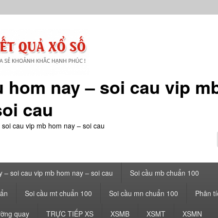
u hom nay – soi cau vip 
soi cau
 soi cau vip mb hom nay – soi cau
y – soi cau vip mb hom nay – soi cau
Soi cầu mb chuẩn 100
uẩn
Soi cầu mt chuẩn 100
Soi cầu mn chuẩn 100
Phân tí
ường quay
TRỰC TIẾP XS
XSMB
XSMT
XSMN