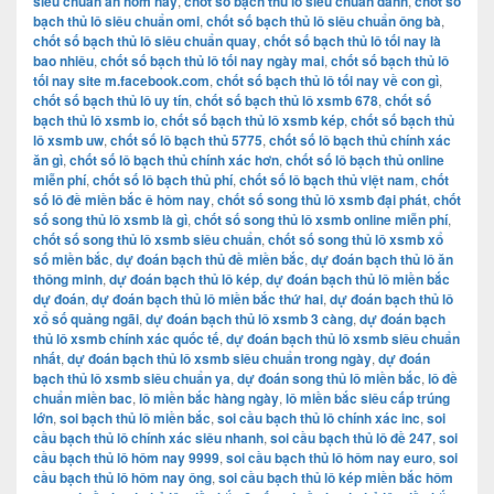
siêu chuẩn ăn hôm nay
,
chốt số bạch thủ lô siêu chuẩn danh
,
chốt số
bạch thủ lô siêu chuẩn omi
,
chốt số bạch thủ lô siêu chuẩn ông bà
,
chốt số bạch thủ lô siêu chuẩn quay
,
chốt số bạch thủ lô tối nay là
bao nhiêu
,
chốt số bạch thủ lô tối nay ngày mai
,
chốt số bạch thủ lô
tối nay site m.facebook.com
,
chốt số bạch thủ lô tối nay về con gì
,
chốt số bạch thủ lô uy tín
,
chốt số bạch thủ lô xsmb 678
,
chốt số
bạch thủ lô xsmb io
,
chốt số bạch thủ lô xsmb kép
,
chốt số bạch thủ
lô xsmb uw
,
chốt số lô bạch thủ 5775
,
chốt số lô bạch thủ chính xác
ăn gì
,
chốt số lô bạch thủ chính xác hơn
,
chốt số lô bạch thủ online
miễn phí
,
chốt số lô bạch thủ phí
,
chốt số lô bạch thủ việt nam
,
chốt
số lô đề miền bắc ê hôm nay
,
chốt số song thủ lô xsmb đại phát
,
chốt
số song thủ lô xsmb là gì
,
chốt số song thủ lô xsmb online miễn phí
,
chốt số song thủ lô xsmb siêu chuẩn
,
chốt số song thủ lô xsmb xổ
số miền bắc
,
dự đoán bạch thủ đề miền bắc
,
dự đoán bạch thủ lô ăn
thông minh
,
dự đoán bạch thủ lô kép
,
dự đoán bạch thủ lô miền bắc
dự đoán
,
dự đoán bạch thủ lô miền bắc thứ hai
,
dự đoán bạch thủ lô
xổ số quảng ngãi
,
dự đoán bạch thủ lô xsmb 3 càng
,
dự đoán bạch
thủ lô xsmb chính xác quốc tế
,
dự đoán bạch thủ lô xsmb siêu chuẩn
nhất
,
dự đoán bạch thủ lô xsmb siêu chuẩn trong ngày
,
dự đoán
bạch thủ lô xsmb siêu chuẩn ya
,
dự đoán song thủ lô miền bắc
,
lô đề
chuẩn miền bac
,
lô miền bắc hàng ngày
,
lô miền bắc siêu cấp trúng
lớn
,
soi bạch thủ lô miền bắc
,
soi cầu bạch thủ lô chính xác inc
,
soi
cầu bạch thủ lô chính xác siêu nhanh
,
soi cầu bạch thủ lô đề 247
,
soi
cầu bạch thủ lô hôm nay 9999
,
soi cầu bạch thủ lô hôm nay euro
,
soi
cầu bạch thủ lô hôm nay ông
,
soi cầu bạch thủ lô kép miền bắc hôm