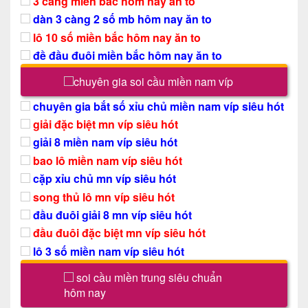
3 càng miền bắc hôm nay ăn to
dàn 3 càng 2 số mb hôm nay ăn to
lô 10 số miền bắc hôm nay ăn to
đề đầu đuôi miền bắc hôm nay ăn to
chuyên gia soi cầu miền nam víp
chuyên gia bắt số xỉu chủ miền nam víp siêu hót
giải đặc biệt mn víp siêu hót
giải 8 miền nam víp siêu hót
bao lô miền nam víp siêu hót
cặp xỉu chủ mn víp siêu hót
song thủ lô mn víp siêu hót
đầu đuôi giải 8 mn víp siêu hót
đầu đuôi đặc biệt mn víp siêu hót
lô 3 số miền nam víp siêu hót
soi cầu miền trung siêu chuẩn
hôm nay