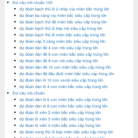
Soi cầu mb chuẩn 100
dự đoán bạch thủ lô 2 nháy víp miền bắc trúng lớn
dự đoán ba càng víp miền bắc siêu cấp trúng lớn
dự đoán bạch thủ đề miền bắc siêu cấp trúng lớn
dự đoán bạch thủ lô kép mb siêu cấp trúng lớn
dự đoán bạch thủ lô miền bắc siêu cấp trúng lớn
dự đoán cặp 3 càng miền bắc siêu cấp trúng lớn
dự đoán dàn đề 4 con mb siêu cấp trúng lớn
dự đoán dàn đề 6 con miền bắc siêu cấp trúng lớn
dự đoán dàn đề 8 con mb siêu cấp trúng lớn
dự đoán dàn đề 10 con miền bắc siêu cấp trúng lớn
dự đoán dàn đề đầu đuôi miền bắc siêu cấp trúng lớn
dự đoán dàn lô 10 con xsmb siêu cấp trúng lớn
dự đoán dàn lô 4 con miền bắc siêu cấp trúng lớn
Soi cầu mb chuẩn
dự đoán dàn lô 6 con miền bắc siêu cấp trúng lớn
dự đoán dàn lô 8 con miền bắc siêu cấp trúng lớn
dự đoán lô xiên 2 miền bắc siêu cấp trúng lớn
dự đoán lô xiên 3 miền bắc siêu cấp trúng lớn
dự đoán lô xiên 4 miền bắc siêu cấp trúng lớn
dự đoán song thủ lô kép miền bắc siêu cấp trúng lớn