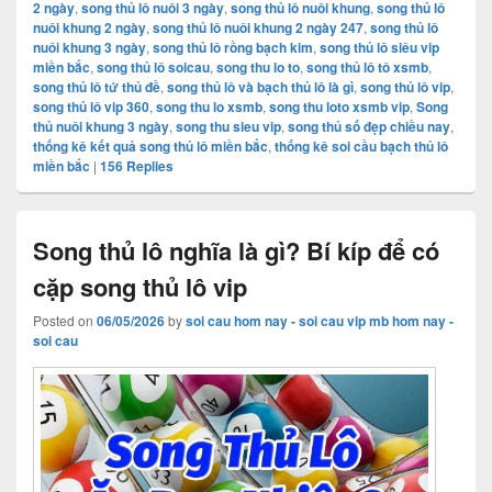
2 ngày
,
song thủ lô nuôi 3 ngày
,
song thủ lô nuôi khung
,
song thủ lô
nuôi khung 2 ngày
,
song thủ lô nuôi khung 2 ngày 247
,
song thủ lô
nuôi khung 3 ngày
,
song thủ lô rồng bạch kim
,
song thủ lô siêu vip
miền bắc
,
song thủ lô soicau
,
song thu lo to
,
song thủ lô tô xsmb
,
song thủ lô tứ thủ đề
,
song thủ lô và bạch thủ lô là gì
,
song thủ lô vip
,
song thủ lô vip 360
,
song thu lo xsmb
,
song thu loto xsmb vip
,
Song
thủ nuôi khung 3 ngày
,
song thu sieu vip
,
song thủ số đẹp chiều nay
,
thống kê kết quả song thủ lô miền bắc
,
thống kê soi cầu bạch thủ lô
miền bắc
|
156
Replies
Song thủ lô nghĩa là gì? Bí kíp để có
cặp song thủ lô vip
Posted on
06/05/2026
by
soi cau hom nay - soi cau vip mb hom nay -
soi cau