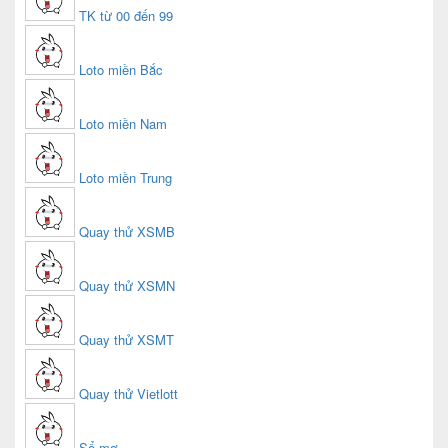
TK từ 00 đến 99
Loto miền Bắc
Loto miền Nam
Loto miền Trung
Quay thử XSMB
Quay thử XSMN
Quay thử XSMT
Quay thử Vietlott
Sổ mơ