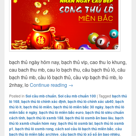
bạch thủ ngày hôm nay, bạch thủ vip, cao thu lo khung,
cau bach thu mb, cau lo bạch thu, câu bạch thủ lô, câu
bạch thủ mb, cầu lô bạch thủ, cầu vip bạch thủ mb, lo
dự đoán song thủ lô miền bắc s
2nhay, lo
Continue reading
→
Posted in
Soi cầu mb chuẩn
,
Soi cầu mb chuẩn 100
|
Tagged
bạch thủ
lô 168
,
bạch thủ lô chính xác định
,
bạch thủ lô chính xác ub40
,
bạch
thủ lô it
,
bạch thủ lô miền
,
bạch thủ lô miền bắc 30 ngày
,
bạch thủ lô
miền bắc ê ngày
,
bạch thủ lô miền bắc euro
,
bạch thủ lô siêu chuẩn
cách tính
,
bạch thủ lô xsmb 188
,
bạch thủ lô xsmb ăn bao lâu
,
bạch
thủ lô xsmb chuẩn hôm nay
,
bạch thủ lô xsmb lai
,
bạch thủ lô xsmb
p1
,
bạch thủ lô xsmb rong
,
cách soi cầu lô bạch thủ miền bắc
,
cầu
bạch thủ lô miền bắc archive
,
cầu bạch thủ lô xổ số ăn bao nhiêu
,