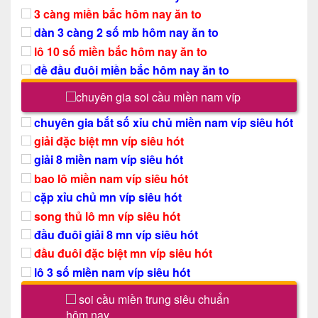
3 càng miền bắc hôm nay ăn to
dàn 3 càng 2 số mb hôm nay ăn to
lô 10 số miền bắc hôm nay ăn to
đề đầu đuôi miền bắc hôm nay ăn to
chuyên gia soi cầu miền nam víp
chuyên gia bắt số xỉu chủ miền nam víp siêu hót
giải đặc biệt mn víp siêu hót
giải 8 miền nam víp siêu hót
bao lô miền nam víp siêu hót
cặp xỉu chủ mn víp siêu hót
song thủ lô mn víp siêu hót
đầu đuôi giải 8 mn víp siêu hót
đầu đuôi đặc biệt mn víp siêu hót
lô 3 số miền nam víp siêu hót
soi cầu miền trung siêu chuẩn
hôm nay