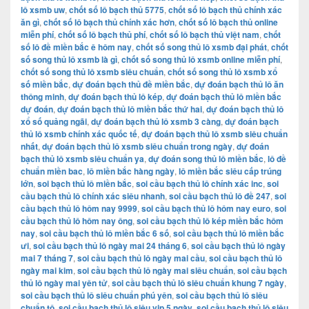
lô xsmb uw
,
chốt số lô bạch thủ 5775
,
chốt số lô bạch thủ chính xác
ăn gì
,
chốt số lô bạch thủ chính xác hơn
,
chốt số lô bạch thủ online
miễn phí
,
chốt số lô bạch thủ phí
,
chốt số lô bạch thủ việt nam
,
chốt
số lô đề miền bắc ê hôm nay
,
chốt số song thủ lô xsmb đại phát
,
chốt
số song thủ lô xsmb là gì
,
chốt số song thủ lô xsmb online miễn phí
,
chốt số song thủ lô xsmb siêu chuẩn
,
chốt số song thủ lô xsmb xổ
số miền bắc
,
dự đoán bạch thủ đề miền bắc
,
dự đoán bạch thủ lô ăn
thông minh
,
dự đoán bạch thủ lô kép
,
dự đoán bạch thủ lô miền bắc
dự đoán
,
dự đoán bạch thủ lô miền bắc thứ hai
,
dự đoán bạch thủ lô
xổ số quảng ngãi
,
dự đoán bạch thủ lô xsmb 3 càng
,
dự đoán bạch
thủ lô xsmb chính xác quốc tế
,
dự đoán bạch thủ lô xsmb siêu chuẩn
nhất
,
dự đoán bạch thủ lô xsmb siêu chuẩn trong ngày
,
dự đoán
bạch thủ lô xsmb siêu chuẩn ya
,
dự đoán song thủ lô miền bắc
,
lô đề
chuẩn miền bac
,
lô miền bắc hàng ngày
,
lô miền bắc siêu cấp trúng
lớn
,
soi bạch thủ lô miền bắc
,
soi cầu bạch thủ lô chính xác inc
,
soi
cầu bạch thủ lô chính xác siêu nhanh
,
soi cầu bạch thủ lô đề 247
,
soi
cầu bạch thủ lô hôm nay 9999
,
soi cầu bạch thủ lô hôm nay euro
,
soi
cầu bạch thủ lô hôm nay ông
,
soi cầu bạch thủ lô kép miền bắc hôm
nay
,
soi cầu bạch thủ lô miền bắc 6 số
,
soi cầu bạch thủ lô miền bắc
ưi
,
soi cầu bạch thủ lô ngày mai 24 tháng 6
,
soi cầu bạch thủ lô ngày
mai 7 tháng 7
,
soi cầu bạch thủ lô ngày mai cầu
,
soi cầu bạch thủ lô
ngày mai kim
,
soi cầu bạch thủ lô ngày mai siêu chuẩn
,
soi cầu bạch
thủ lô ngày mai yên tử
,
soi cầu bạch thủ lô siêu chuẩn khung 7 ngày
,
soi cầu bạch thủ lô siêu chuẩn phú yên
,
soi cầu bạch thủ lô siêu
chuẩn tô
,
soi cầu bạch thủ lô siêu vip 5 ngày
,
soi cầu bạch thủ lô siêu