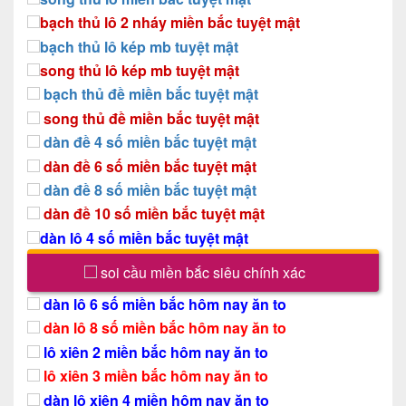
bạch thủ lô 2 nháy miền bắc tuyệt mật
bạch thủ lô kép mb tuyệt mật
song thủ lô kép mb tuyệt mật
bạch thủ đề miền bắc tuyệt mật
song thủ đề miền bắc tuyệt mật
dàn đề 4 số miền bắc tuyệt mật
dàn đề 6 số miền bắc tuyệt mật
dàn đề 8 số miền bắc tuyệt mật
dàn đề 10 số miền bắc tuyệt mật
dàn lô 4 số miền bắc tuyệt mật
soi cầu miền bắc siêu chính xác
dàn lô 6 số miền bắc hôm nay ăn to
dàn lô 8 số miền bắc hôm nay ăn to
lô xiên 2 miền bắc hôm nay ăn to
lô xiên 3 miền bắc hôm nay ăn to
dàn lô xiên 4 miền hôm nay ăn to