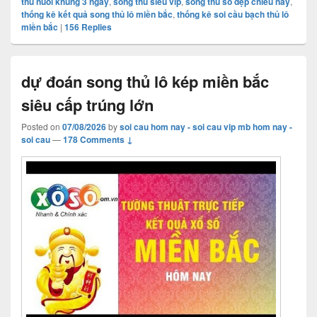
thủ nuôi khung 3 ngày
,
song thu sieu vip
,
song thủ số đẹp chiều nay
,
thống kê kết quả song thủ lô miền bắc
,
thống kê soi cầu bạch thủ lô
miền bắc
|
156
Replies
dự đoán song thủ lô kép miền bắc
siêu cấp trúng lớn
Posted on
07/08/2026
by
soi cau hom nay - soi cau vip mb hom nay -
soi cau
—
178 Comments ↓