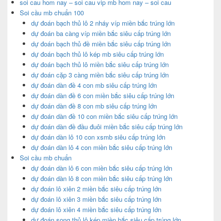
soi cau hom nay – soi cau vip mb hom nay – soi cau
Soi cầu mb chuẩn 100
dự đoán bạch thủ lô 2 nháy víp miền bắc trúng lớn
dự đoán ba càng víp miền bắc siêu cấp trúng lớn
dự đoán bạch thủ đề miền bắc siêu cấp trúng lớn
dự đoán bạch thủ lô kép mb siêu cấp trúng lớn
dự đoán bạch thủ lô miền bắc siêu cấp trúng lớn
dự đoán cặp 3 càng miền bắc siêu cấp trúng lớn
dự đoán dàn đề 4 con mb siêu cấp trúng lớn
dự đoán dàn đề 6 con miền bắc siêu cấp trúng lớn
dự đoán dàn đề 8 con mb siêu cấp trúng lớn
dự đoán dàn đề 10 con miền bắc siêu cấp trúng lớn
dự đoán dàn đề đầu đuôi miền bắc siêu cấp trúng lớn
dự đoán dàn lô 10 con xsmb siêu cấp trúng lớn
dự đoán dàn lô 4 con miền bắc siêu cấp trúng lớn
Soi cầu mb chuẩn
dự đoán dàn lô 6 con miền bắc siêu cấp trúng lớn
dự đoán dàn lô 8 con miền bắc siêu cấp trúng lớn
dự đoán lô xiên 2 miền bắc siêu cấp trúng lớn
dự đoán lô xiên 3 miền bắc siêu cấp trúng lớn
dự đoán lô xiên 4 miền bắc siêu cấp trúng lớn
dự đoán song thủ lô kép miền bắc siêu cấp trúng lớn