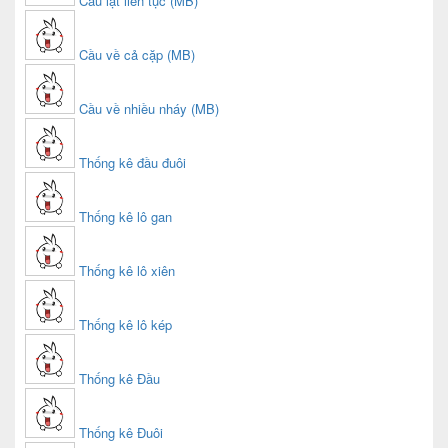
Cầu lật liên tục (MB)
Cầu về cả cặp (MB)
Cầu về nhiều nháy (MB)
Thống kê đầu đuôi
Thống kê lô gan
Thống kê lô xiên
Thống kê lô kép
Thống kê Đầu
Thống kê Đuôi