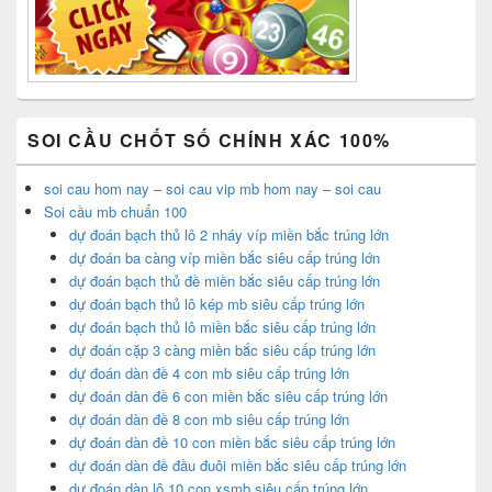
SOI CẦU CHỐT SỐ CHÍNH XÁC 100%
soi cau hom nay – soi cau vip mb hom nay – soi cau
Soi cầu mb chuẩn 100
dự đoán bạch thủ lô 2 nháy víp miền bắc trúng lớn
dự đoán ba càng víp miền bắc siêu cấp trúng lớn
dự đoán bạch thủ đề miền bắc siêu cấp trúng lớn
dự đoán bạch thủ lô kép mb siêu cấp trúng lớn
dự đoán bạch thủ lô miền bắc siêu cấp trúng lớn
dự đoán cặp 3 càng miền bắc siêu cấp trúng lớn
dự đoán dàn đề 4 con mb siêu cấp trúng lớn
dự đoán dàn đề 6 con miền bắc siêu cấp trúng lớn
dự đoán dàn đề 8 con mb siêu cấp trúng lớn
dự đoán dàn đề 10 con miền bắc siêu cấp trúng lớn
dự đoán dàn đề đầu đuôi miền bắc siêu cấp trúng lớn
dự đoán dàn lô 10 con xsmb siêu cấp trúng lớn