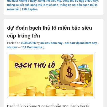
thủ nuôi khung 3 ngày
,
song thu sieu vip
,
song thủ số đẹp chiều nay
,
thống kê kết quả song thủ lô miền bắc
,
thống kê soi cầu bạch thủ lô
miền bắc
|
156
Replies
dự đoán bạch thủ lô miền bắc siêu
cấp trúng lớn
Posted on
09/08/2026
by
soi cau hom nay - soi cau vip mb hom nay -
soi cau
—
114 Comments ↓
bạch thủ lô khung 3 ngày chuẩn 100, bạch thủ lô