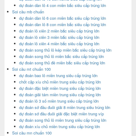
dự đoán dàn lô 4 con miền bắc siêu cấp trúng lớn
Soi cầu mb chuẩn
dự đoán dàn lô 6 con miền bắc siêu cấp trúng lớn
dự đoán dàn lô 8 con miền bắc siêu cấp trúng lớn
dự đoán lô xiên 2 miền bắc siêu cấp trúng lớn
dự đoán lô xiên 3 miền bắc siêu cấp trúng lớn
dự đoán lô xiên 4 miền bắc siêu cấp trúng lớn
dự đoán song thủ lô kép miền bắc siêu cấp trúng lớn
dự đoán song thủ lô miền bắc siêu cấp trúng lớn
dự đoán song thủ đề miền bắc siêu cấp trúng lớn
Soi cầu mt chuẩn 100
dự đoán bao lô miền trung siêu cấp trúng lớn
chốt cặp xíu chủ miền trung siêu cấp trúng lớn
dự đoán đặc biệt miền trung siêu cấp trúng lớn
dự đoán giải tám miền trung siêu cấp trúng lớn
dự đoán lô 3 số miền trung siêu cấp trúng lớn
dự đoán sớ đầu đuôi giải 8 miền trung siêu trúng lớn
dự đoán sớ đầu đuôi giải đặc biệt miền trung víp
dự đoán song thủ lô miền trung siêu cấp trúng lớn
dự đoán xíu chủ miền trung siêu cấp trúng lớn
Soi cầu mn chuẩn 100