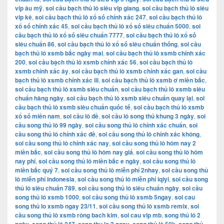
vip âu mỹ
,
soi cầu bạch thủ lô siêu vip giang
,
soi cầu bạch thủ lô siêu
vip kê
,
soi cầu bạch thủ lô xổ số chính xác 247
,
soi cầu bạch thủ lô
xổ số chính xác 45
,
soi cầu bạch thủ lô xổ số siêu chuẩn 5000
,
soi
cầu bạch thủ lô xổ số siêu chuẩn 7777
,
soi cầu bạch thủ lô xổ số
siêu chuẩn 86
,
soi cầu bạch thủ lô xổ số siêu chuẩn thống
,
soi cầu
bạch thủ lô xsmb bắc ngày mai
,
soi cầu bạch thủ lô xsmb chính xác
200
,
soi cầu bạch thủ lô xsmb chính xác 56
,
soi cầu bạch thủ lô
xsmb chính xác ây
,
soi cầu bạch thủ lô xsmb chính xác gan
,
soi cầu
bạch thủ lô xsmb chính xác iii
,
soi cầu bạch thủ lô xsmb ơ miền bắc
,
soi cầu bạch thủ lô xsmb siêu chuẩn
,
soi cầu bạch thủ lô xsmb siêu
chuẩn hàng ngày
,
soi cầu bạch thủ lô xsmb siêu chuẩn quay lại
,
soi
cầu bạch thủ lô xsmb siêu chuẩn quốc tế
,
soi cầu bạch thủ lô xsmb
xổ số miền nam
,
soi cầu lô đề
,
soi cầu lô song thủ khung 3 ngày
,
soi
cầu song thủ lô 99 ngày
,
soi cầu song thủ lô chính xác chuẩn
,
soi
cầu song thủ lô chính xác đề
,
soi cầu song thủ lô chính xác không
,
soi cầu song thủ lô chính xác nay
,
soi cầu song thủ lô hôm nay 2
miền bắc
,
soi cầu song thủ lô hôm nay giá
,
soi cầu song thủ lô hôm
nay phí
,
soi cầu song thủ lô miền bắc e ngày
,
soi cầu song thủ lô
miền bắc quý 7
,
soi cầu song thủ lô miễn phí 2nhay
,
soi cầu song thủ
lô miễn phí indonesia
,
soi cầu song thủ lô miễn phí iqiyi
,
soi cầu song
thủ lô siêu chuẩn 789
,
soi cầu song thủ lô siêu chuẩn ngày
,
soi cầu
song thủ lô xsmb 1000
,
soi cầu song thủ lô xsmb 5ngay
,
soi cau
song thủ lo xsmb ngay 23/11
,
soi cầu song thủ lô xsmb remix
,
soi
cầu song thủ lô xsmb rông bach kim
,
soi cau vip mb
,
song thủ lô 2
ngày
,
song thủ lô 247
,
song thu lo 3 ngay
,
song thủ lô 50k
,
song thủ