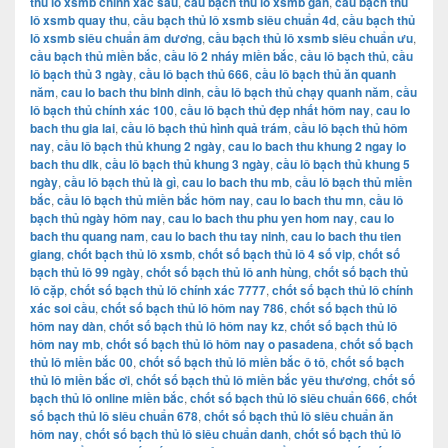
thủ lô xsmb chính xác sáu
,
cầu bạch thủ lô xsmb gan
,
cầu bạch thủ
lô xsmb quay thu
,
cầu bạch thủ lô xsmb siêu chuẩn 4d
,
cầu bạch thủ
lô xsmb siêu chuẩn âm dương
,
cầu bạch thủ lô xsmb siêu chuẩn ưu
,
cầu bạch thủ miền bắc
,
cầu lô 2 nháy miền bắc
,
cầu lô bạch thủ
,
cầu
lô bạch thủ 3 ngày
,
cầu lô bạch thủ 666
,
cầu lô bạch thủ ăn quanh
năm
,
cau lo bach thu binh dinh
,
cầu lô bạch thủ chạy quanh năm
,
cầu
lô bạch thủ chính xác 100
,
cầu lô bạch thủ đẹp nhất hôm nay
,
cau lo
bach thu gia lai
,
cầu lô bạch thủ hình quả trám
,
cầu lô bạch thủ hôm
nay
,
cầu lô bạch thủ khung 2 ngày
,
cau lo bach thu khung 2 ngay lo
bach thu dlk
,
cầu lô bạch thủ khung 3 ngày
,
cầu lô bạch thủ khung 5
ngày
,
cầu lô bạch thủ là gì
,
cau lo bach thu mb
,
cầu lô bạch thủ miền
bắc
,
cầu lô bạch thủ miền bắc hôm nay
,
cau lo bach thu mn
,
cầu lô
bạch thủ ngày hôm nay
,
cau lo bach thu phu yen hom nay
,
cau lo
bach thu quang nam
,
cau lo bach thu tay ninh
,
cau lo bach thu tien
giang
,
chốt bạch thủ lô xsmb
,
chốt số bạch thủ lô 4 số vip
,
chốt số
bạch thủ lô 99 ngày
,
chốt số bạch thủ lô anh hùng
,
chốt số bạch thủ
lô cặp
,
chốt số bạch thủ lô chính xác 7777
,
chốt số bạch thủ lô chính
xác soi cầu
,
chốt số bạch thủ lô hôm nay 786
,
chốt số bạch thủ lô
hôm nay dàn
,
chốt số bạch thủ lô hôm nay kz
,
chốt số bạch thủ lô
hôm nay mb
,
chốt số bạch thủ lô hôm nay o pasadena
,
chốt số bạch
thủ lô miền bắc 00
,
chốt số bạch thủ lô miền bắc ô tô
,
chốt số bạch
thủ lô miền bắc ơi
,
chốt số bạch thủ lô miền bắc yêu thương
,
chốt số
bạch thủ lô online miền bắc
,
chốt số bạch thủ lô siêu chuẩn 666
,
chốt
số bạch thủ lô siêu chuẩn 678
,
chốt số bạch thủ lô siêu chuẩn ăn
hôm nay
,
chốt số bạch thủ lô siêu chuẩn danh
,
chốt số bạch thủ lô