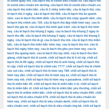
lô xsmb quay thu
,
cầu bạch thủ lô xsmb siêu chuẩn 4d
,
cầu bạch thủ
lô xsmb siêu chuẩn âm dương
,
cầu bạch thủ lô xsmb siêu chuẩn ưu
,
cầu bạch thủ miền bắc
,
cầu lô 2 nháy miền bắc
,
cầu lô bạch thủ
,
cầu
lô bạch thủ 3 ngày
,
cầu lô bạch thủ 666
,
cầu lô bạch thủ ăn quanh
năm
,
cau lo bach thu binh dinh
,
cầu lô bạch thủ chạy quanh năm
,
cầu
lô bạch thủ chính xác 100
,
cầu lô bạch thủ đẹp nhất hôm nay
,
cau lo
bach thu gia lai
,
cầu lô bạch thủ hình quả trám
,
cầu lô bạch thủ hôm
nay
,
cầu lô bạch thủ khung 2 ngày
,
cau lo bach thu khung 2 ngay lo
bach thu dlk
,
cầu lô bạch thủ khung 3 ngày
,
cầu lô bạch thủ khung 5
ngày
,
cầu lô bạch thủ là gì
,
cau lo bach thu mb
,
cầu lô bạch thủ miền
bắc
,
cầu lô bạch thủ miền bắc hôm nay
,
cau lo bach thu mn
,
cầu lô
bạch thủ ngày hôm nay
,
cau lo bach thu phu yen hom nay
,
cau lo
bach thu quang nam
,
cau lo bach thu tay ninh
,
cau lo bach thu tien
giang
,
chốt bạch thủ lô xsmb
,
chốt số bạch thủ lô 4 số vip
,
chốt số
bạch thủ lô 99 ngày
,
chốt số bạch thủ lô anh hùng
,
chốt số bạch thủ
lô cặp
,
chốt số bạch thủ lô chính xác 7777
,
chốt số bạch thủ lô chính
xác soi cầu
,
chốt số bạch thủ lô hôm nay 786
,
chốt số bạch thủ lô
hôm nay dàn
,
chốt số bạch thủ lô hôm nay kz
,
chốt số bạch thủ lô
hôm nay mb
,
chốt số bạch thủ lô hôm nay o pasadena
,
chốt số bạch
thủ lô miền bắc 00
,
chốt số bạch thủ lô miền bắc ô tô
,
chốt số bạch
thủ lô miền bắc ơi
,
chốt số bạch thủ lô miền bắc yêu thương
,
chốt số
bạch thủ lô online miền bắc
,
chốt số bạch thủ lô siêu chuẩn 666
,
chốt
số bạch thủ lô siêu chuẩn 678
,
chốt số bạch thủ lô siêu chuẩn ăn
hôm nay
,
chốt số bạch thủ lô siêu chuẩn danh
,
chốt số bạch thủ lô
siêu chuẩn omi
,
chốt số bạch thủ lô siêu chuẩn ông bà
,
chốt số bạch