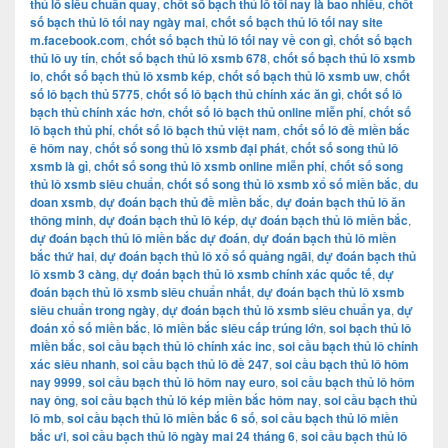
thủ lô siêu chuẩn quay
,
chốt số bạch thủ lô tối nay là bao nhiêu
,
chốt
số bạch thủ lô tối nay ngày mai
,
chốt số bạch thủ lô tối nay site
m.facebook.com
,
chốt số bạch thủ lô tối nay về con gì
,
chốt số bạch
thủ lô uy tín
,
chốt số bạch thủ lô xsmb 678
,
chốt số bạch thủ lô xsmb
io
,
chốt số bạch thủ lô xsmb kép
,
chốt số bạch thủ lô xsmb uw
,
chốt
số lô bạch thủ 5775
,
chốt số lô bạch thủ chính xác ăn gì
,
chốt số lô
bạch thủ chính xác hơn
,
chốt số lô bạch thủ online miễn phí
,
chốt số
lô bạch thủ phí
,
chốt số lô bạch thủ việt nam
,
chốt số lô đề miền bắc
ê hôm nay
,
chốt số song thủ lô xsmb đại phát
,
chốt số song thủ lô
xsmb là gì
,
chốt số song thủ lô xsmb online miễn phí
,
chốt số song
thủ lô xsmb siêu chuẩn
,
chốt số song thủ lô xsmb xổ số miền bắc
,
du
doan xsmb
,
dự đoán bạch thủ đề miền bắc
,
dự đoán bạch thủ lô ăn
thông minh
,
dự đoán bạch thủ lô kép
,
dự đoán bạch thủ lô miền bắc
,
dự đoán bạch thủ lô miền bắc dự đoán
,
dự đoán bạch thủ lô miền
bắc thứ hai
,
dự đoán bạch thủ lô xổ số quảng ngãi
,
dự đoán bạch thủ
lô xsmb 3 càng
,
dự đoán bạch thủ lô xsmb chính xác quốc tế
,
dự
đoán bạch thủ lô xsmb siêu chuẩn nhất
,
dự đoán bạch thủ lô xsmb
siêu chuẩn trong ngày
,
dự đoán bạch thủ lô xsmb siêu chuẩn ya
,
dự
đoán xổ số miền bắc
,
lô miền bắc siêu cấp trúng lớn
,
soi bạch thủ lô
miền bắc
,
soi cầu bạch thủ lô chính xác inc
,
soi cầu bạch thủ lô chính
xác siêu nhanh
,
soi cầu bạch thủ lô đề 247
,
soi cầu bạch thủ lô hôm
nay 9999
,
soi cầu bạch thủ lô hôm nay euro
,
soi cầu bạch thủ lô hôm
nay ông
,
soi cầu bạch thủ lô kép miền bắc hôm nay
,
soi cầu bạch thủ
lô mb
,
soi cầu bạch thủ lô miền bắc 6 số
,
soi cầu bạch thủ lô miền
bắc ưi
,
soi cầu bạch thủ lô ngày mai 24 tháng 6
,
soi cầu bạch thủ lô