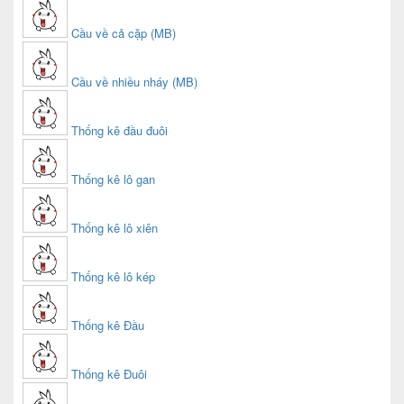
Cầu về cả cặp (MB)
Cầu về nhiều nháy (MB)
Thống kê đầu đuôi
Thống kê lô gan
Thống kê lô xiên
Thống kê lô kép
Thống kê Đầu
Thống kê Đuôi