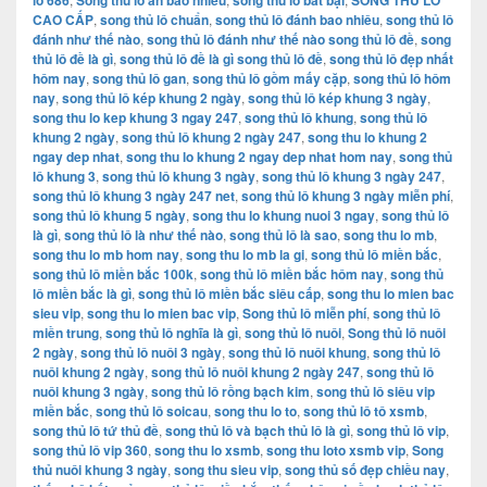
CAO CẤP
,
song thủ lô chuẩn
,
song thủ lô đánh bao nhiêu
,
song thủ lô
đánh như thế nào
,
song thủ lô đánh như thế nào song thủ lô đề
,
song
thủ lô đề là gì
,
song thủ lô đề là gì song thủ lô đề
,
song thủ lô đẹp nhất
hôm nay
,
song thủ lô gan
,
song thủ lô gồm mấy cặp
,
song thủ lô hôm
nay
,
song thủ lô kép khung 2 ngày
,
song thủ lô kép khung 3 ngày
,
song thu lo kep khung 3 ngay 247
,
song thủ lô khung
,
song thủ lô
khung 2 ngày
,
song thủ lô khung 2 ngày 247
,
song thu lo khung 2
ngay dep nhat
,
song thu lo khung 2 ngay dep nhat hom nay
,
song thủ
lô khung 3
,
song thủ lô khung 3 ngày
,
song thủ lô khung 3 ngày 247
,
song thủ lô khung 3 ngày 247 net
,
song thủ lô khung 3 ngày miễn phí
,
song thủ lô khung 5 ngày
,
song thu lo khung nuoi 3 ngay
,
song thủ lô
là gì
,
song thủ lô là như thế nào
,
song thủ lô là sao
,
song thu lo mb
,
song thu lo mb hom nay
,
song thu lo mb la gi
,
song thủ lô miền bắc
,
song thủ lô miền bắc 100k
,
song thủ lô miền bắc hôm nay
,
song thủ
lô miền bắc là gì
,
song thủ lô miền bắc siêu cấp
,
song thu lo mien bac
sieu vip
,
song thu lo mien bac vip
,
Song thủ lô miễn phí
,
song thủ lô
miền trung
,
song thủ lô nghĩa là gì
,
song thủ lô nuôi
,
Song thủ lô nuôi
2 ngày
,
song thủ lô nuôi 3 ngày
,
song thủ lô nuôi khung
,
song thủ lô
nuôi khung 2 ngày
,
song thủ lô nuôi khung 2 ngày 247
,
song thủ lô
nuôi khung 3 ngày
,
song thủ lô rồng bạch kim
,
song thủ lô siêu vip
miền bắc
,
song thủ lô soicau
,
song thu lo to
,
song thủ lô tô xsmb
,
song thủ lô tứ thủ đề
,
song thủ lô và bạch thủ lô là gì
,
song thủ lô vip
,
song thủ lô vip 360
,
song thu lo xsmb
,
song thu loto xsmb vip
,
Song
thủ nuôi khung 3 ngày
,
song thu sieu vip
,
song thủ số đẹp chiều nay
,