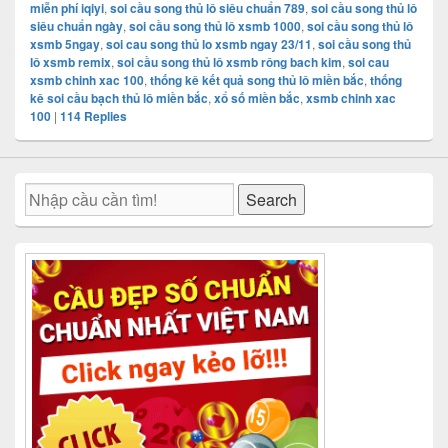
miễn phí iqiyi
,
soi cầu song thủ lô siêu chuẩn 789
,
soi cầu song thủ lô
siêu chuẩn ngày
,
soi cầu song thủ lô xsmb 1000
,
soi cầu song thủ lô
xsmb 5ngay
,
soi cau song thủ lo xsmb ngay 23/11
,
soi cầu song thủ
lô xsmb remix
,
soi cầu song thủ lô xsmb rông bach kim
,
soi cau
xsmb chinh xac 100
,
thống kê kết quả song thủ lô miền bắc
,
thống
kê soi cầu bạch thủ lô miền bắc
,
xổ số miền bắc
,
xsmb chinh xac
100
|
114
Replies
Search