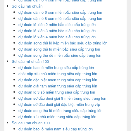
Soi cầu mb chuẩn
dự đoán dàn lô 6 con miền bắc siêu cấp trúng lớn
dự đoán dàn lô 8 con miền bắc siêu cấp trúng lớn
dự đoán lô xiên 2 miền bắc siêu cấp trúng lớn
dự đoán lô xiên 3 miền bắc siêu cấp trúng lớn
dự đoán lô xiên 4 miền bắc siêu cấp trúng lớn
dự đoán song thủ lô kép miền bắc siêu cấp trúng lớn
dự đoán song thủ lô miền bắc siêu cấp trúng lớn
dự đoán song thủ đề miền bắc siêu cấp trúng lớn
Soi cầu mt chuẩn 100
dự đoán bao lô miền trung siêu cấp trúng lớn
chốt cặp xíu chủ miền trung siêu cấp trúng lớn
dự đoán đặc biệt miền trung siêu cấp trúng lớn
dự đoán giải tám miền trung siêu cấp trúng lớn
dự đoán lô 3 số miền trung siêu cấp trúng lớn
dự đoán sớ đầu đuôi giải 8 miền trung siêu trúng lớn
dự đoán sớ đầu đuôi giải đặc biệt miền trung víp
dự đoán song thủ lô miền trung siêu cấp trúng lớn
dự đoán xíu chủ miền trung siêu cấp trúng lớn
Soi cầu mn chuẩn 100
dự đoán bao lô miền nam siêu cấp trúng lớn