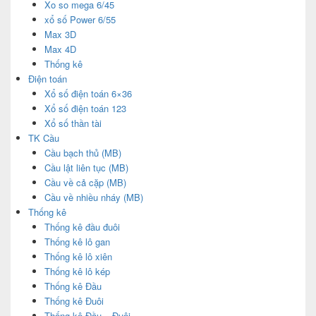
Xo so mega 6/45
xổ số Power 6/55
Max 3D
Max 4D
Thống kê
Điện toán
Xổ số điện toán 6×36
Xổ số điện toán 123
Xổ số thần tài
TK Cầu
Cầu bạch thủ (MB)
Cầu lật liên tục (MB)
Cầu về cả cặp (MB)
Cầu về nhiều nháy (MB)
Thống kê
Thống kê đầu đuôi
Thống kê lô gan
Thống kê lô xiên
Thống kê lô kép
Thống kê Đầu
Thống kê Đuôi
Thống kê Đầu – Đuôi