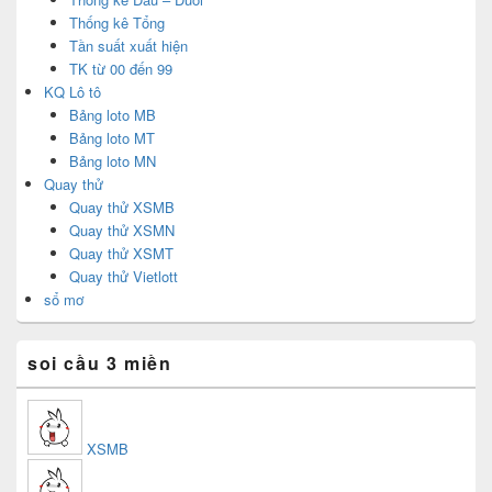
Thống kê Tổng
Tần suất xuất hiện
TK từ 00 đến 99
KQ Lô tô
Bảng loto MB
Bảng loto MT
Bảng loto MN
Quay thử
Quay thử XSMB
Quay thử XSMN
Quay thử XSMT
Quay thử Vietlott
sổ mơ
soi cầu 3 miền
XSMB