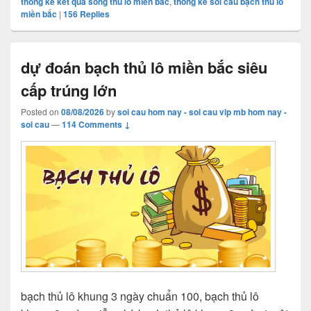
thống kê kết quả song thủ lô miền bắc
,
thống kê soi cầu bạch thủ lô
miền bắc
|
156
Replies
dự đoán bạch thủ lô miền bắc siêu
cấp trúng lớn
Posted on
08/08/2026
by
soi cau hom nay - soi cau vip mb hom nay -
soi cau
—
114 Comments ↓
bạch thủ lô khung 3 ngày chuẩn 100, bạch thủ lô