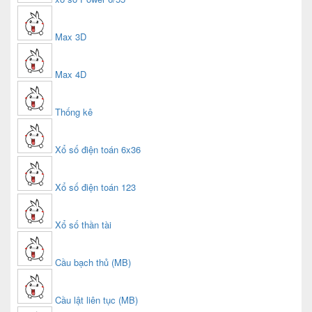
Max 3D
Max 4D
Thống kê
Xổ số điện toán 6x36
Xổ số điện toán 123
Xổ số thần tài
Cầu bạch thủ (MB)
Cầu lật liên tục (MB)