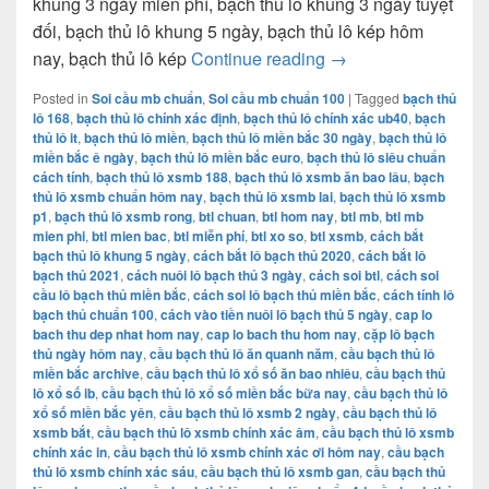
khung 3 ngày miễn phí, bạch thủ lô khung 3 ngày tuyệt
đối, bạch thủ lô khung 5 ngày, bạch thủ lô kép hôm
dự đoán bạch thủ lô 
nay, bạch thủ lô kép
Continue reading
→
Posted in
Soi cầu mb chuẩn
,
Soi cầu mb chuẩn 100
|
Tagged
bạch thủ
lô 168
,
bạch thủ lô chính xác định
,
bạch thủ lô chính xác ub40
,
bạch
thủ lô it
,
bạch thủ lô miền
,
bạch thủ lô miền bắc 30 ngày
,
bạch thủ lô
miền bắc ê ngày
,
bạch thủ lô miền bắc euro
,
bạch thủ lô siêu chuẩn
cách tính
,
bạch thủ lô xsmb 188
,
bạch thủ lô xsmb ăn bao lâu
,
bạch
thủ lô xsmb chuẩn hôm nay
,
bạch thủ lô xsmb lai
,
bạch thủ lô xsmb
p1
,
bạch thủ lô xsmb rong
,
btl chuan
,
btl hom nay
,
btl mb
,
btl mb
mien phi
,
btl mien bac
,
btl miễn phí
,
btl xo so
,
btl xsmb
,
cách bắt
bạch thủ lô khung 5 ngày
,
cách bắt lô bạch thủ 2020
,
cách bắt lô
bạch thủ 2021
,
cách nuôi lô bạch thủ 3 ngày
,
cách soi btl
,
cách soi
cầu lô bạch thủ miền bắc
,
cách soi lô bạch thủ miền bắc
,
cách tính lô
bạch thủ chuẩn 100
,
cách vào tiền nuôi lô bạch thủ 5 ngày
,
cap lo
bach thu dep nhat hom nay
,
cap lo bach thu hom nay
,
cặp lô bạch
thủ ngày hôm nay
,
cầu bạch thủ lô ăn quanh năm
,
cầu bạch thủ lô
miền bắc archive
,
cầu bạch thủ lô xổ số ăn bao nhiêu
,
cầu bạch thủ
lô xổ số ib
,
cầu bạch thủ lô xổ số miền bắc bữa nay
,
cầu bạch thủ lô
xổ số miền bắc yên
,
cầu bạch thủ lô xsmb 2 ngày
,
cầu bạch thủ lô
xsmb bắt
,
cầu bạch thủ lô xsmb chính xác âm
,
cầu bạch thủ lô xsmb
chính xác in
,
cầu bạch thủ lô xsmb chính xác ơi hôm nay
,
cầu bạch
thủ lô xsmb chính xác sáu
,
cầu bạch thủ lô xsmb gan
,
cầu bạch thủ