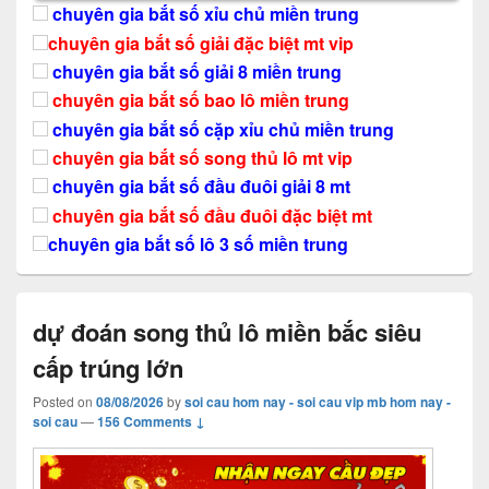
chuyên gia bắt số xỉu chủ miền trung
chuyên gia bắt số giải đặc biệt mt vip
chuyên gia bắt số giải 8 miền trung
chuyên gia bắt số bao lô miền trung
chuyên gia bắt số cặp xỉu chủ miền trung
chuyên gia bắt số song thủ lô mt vip
chuyên gia bắt số đầu đuôi giải 8 mt
chuyên gia bắt số đầu đuôi đặc biệt mt
chuyên gia bắt số lô 3 số miền trung
dự đoán song thủ lô miền bắc siêu
cấp trúng lớn
Posted on
08/08/2026
by
soi cau hom nay - soi cau vip mb hom nay -
soi cau
—
156 Comments ↓