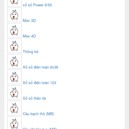
xổ số Power 6/55
Max 3D
Max 4D
Thống kê
Xổ số điện toán 6x36
Xổ số điện toán 123
Xổ số thần tài
Cầu bạch thủ (MB)