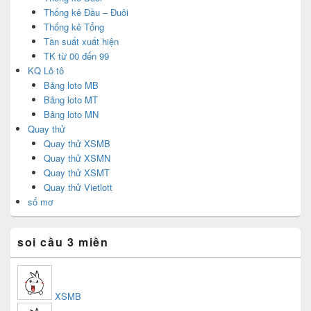
Thống kê Đầu – Đuôi
Thống kê Tổng
Tần suất xuất hiện
TK từ 00 đến 99
KQ Lô tô
Bảng loto MB
Bảng loto MT
Bảng loto MN
Quay thử
Quay thử XSMB
Quay thử XSMN
Quay thử XSMT
Quay thử Vietlott
sổ mơ
soi cầu 3 miền
XSMB