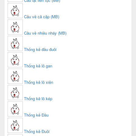
Cầu lật liên tục (MB)
Cầu về cả cặp (MB)
Cầu về nhiều nháy (MB)
Thống kê đầu đuôi
Thống kê lô gan
Thống kê lô xiên
Thống kê lô kép
Thống kê Đầu
Thống kê Đuôi