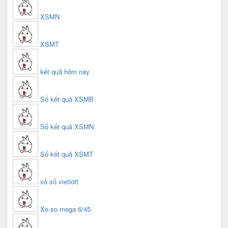
XSMN
XSMT
kết quả hôm nay
Sổ kết quả XSMB
Sổ kết quả XSMN
Sổ kết quả XSMT
xổ số vietlott
Xo so mega 6/45