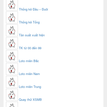
Thống kê Đầu – Đuôi
Thống kê Tổng
Tần suất xuất hiện
TK từ 00 đến 99
Loto miền Bắc
Loto miền Nam
Loto miền Trung
Quay thử XSMB