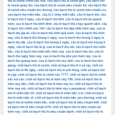
thủ lô xsmb chính xác sáu
,
cầu bạch thủ lô xsmb gan
,
cầu bạch thủ
lô xsmb quay thu
,
cầu bạch thủ lô xsmb siêu chuẩn 4d
,
cầu bạch thủ
lô xsmb siêu chuẩn âm dương
,
cầu bạch thủ lô xsmb siêu chuẩn ưu
,
cầu bạch thủ miền bắc
,
cầu lô 2 nháy miền bắc
,
cầu lô bạch thủ
,
cầu
lô bạch thủ 3 ngày
,
cầu lô bạch thủ 666
,
cầu lô bạch thủ ăn quanh
năm
,
cau lo bach thu binh dinh
,
cầu lô bạch thủ chạy quanh năm
,
cầu
lô bạch thủ chính xác 100
,
cầu lô bạch thủ đẹp nhất hôm nay
,
cau lo
bach thu gia lai
,
cầu lô bạch thủ hình quả trám
,
cầu lô bạch thủ hôm
nay
,
cầu lô bạch thủ khung 2 ngày
,
cau lo bach thu khung 2 ngay lo
bach thu dlk
,
cầu lô bạch thủ khung 3 ngày
,
cầu lô bạch thủ khung 5
ngày
,
cầu lô bạch thủ là gì
,
cau lo bach thu mb
,
cầu lô bạch thủ miền
bắc
,
cầu lô bạch thủ miền bắc hôm nay
,
cau lo bach thu mn
,
cầu lô
bạch thủ ngày hôm nay
,
cau lo bach thu phu yen hom nay
,
cau lo
bach thu quang nam
,
cau lo bach thu tay ninh
,
cau lo bach thu tien
giang
,
chốt bạch thủ lô xsmb
,
chốt số bạch thủ lô 4 số vip
,
chốt số
bạch thủ lô 99 ngày
,
chốt số bạch thủ lô anh hùng
,
chốt số bạch thủ
lô cặp
,
chốt số bạch thủ lô chính xác 7777
,
chốt số bạch thủ lô chính
xác soi cầu
,
chốt số bạch thủ lô hôm nay 786
,
chốt số bạch thủ lô
hôm nay dàn
,
chốt số bạch thủ lô hôm nay kz
,
chốt số bạch thủ lô
hôm nay mb
,
chốt số bạch thủ lô hôm nay o pasadena
,
chốt số bạch
thủ lô miền bắc 00
,
chốt số bạch thủ lô miền bắc ô tô
,
chốt số bạch
thủ lô miền bắc ơi
,
chốt số bạch thủ lô miền bắc yêu thương
,
chốt số
bạch thủ lô online miền bắc
,
chốt số bạch thủ lô siêu chuẩn 666
,
chốt
số bạch thủ lô siêu chuẩn 678
,
chốt số bạch thủ lô siêu chuẩn ăn
hôm nay
,
chốt số bạch thủ lô siêu chuẩn danh
,
chốt số bạch thủ lô