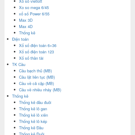
Xổ số vietlott
Xo so mega 6/45
xổ số Power 6/55
Max 3D
Max 4D
Thống kê
Điện toán
Xổ số điện toán 6×36
Xổ số điện toán 123
Xổ số thần tài
TK Cầu
Cầu bạch thủ (MB)
Cầu lật liên tục (MB)
Cầu về cả cặp (MB)
Cầu về nhiều nháy (MB)
Thống kê
Thống kê đầu đuôi
Thống kê lô gan
Thống kê lô xiên
Thống kê lô kép
Thống kê Đầu
Thống kê Đuôi