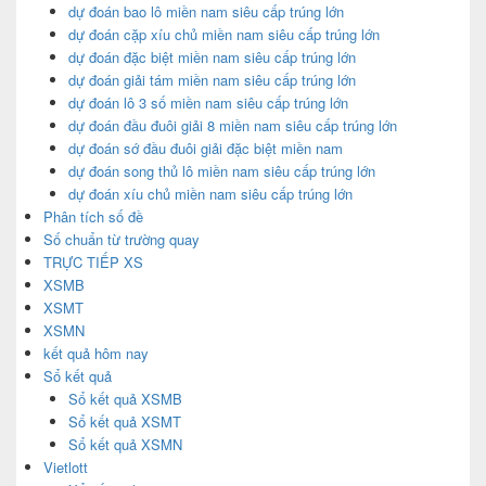
dự đoán bao lô miền nam siêu cấp trúng lớn
dự đoán cặp xíu chủ miền nam siêu cấp trúng lớn
dự đoán đặc biệt miền nam siêu cấp trúng lớn
dự đoán giải tám miền nam siêu cấp trúng lớn
dự đoán lô 3 số miền nam siêu cấp trúng lớn
dự đoán đầu đuôi giải 8 miền nam siêu cấp trúng lớn
dự đoán sớ đầu đuôi giải đặc biệt miền nam
dự đoán song thủ lô miền nam siêu cấp trúng lớn
dự đoán xíu chủ miền nam siêu cấp trúng lớn
Phân tích số đề
Số chuẩn từ trường quay
TRỰC TIẾP XS
XSMB
XSMT
XSMN
kết quả hôm nay
Sổ kết quả
Sổ kết quả XSMB
Sổ kết quả XSMT
Sổ kết quả XSMN
Vietlott