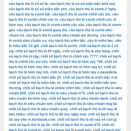
cầu bạch thủ lô xổ số ib
,
cầu bạch thủ lô xổ số miền bắc bữa nay
,
cầu bạch thủ lô xổ số miền bắc yên
,
cầu bạch thủ lô xsmb 2 ngày
,
cầu bạch thủ lô xsmb bắt
,
cầu bạch thủ lô xsmb chính xác âm
,
cầu
bạch thủ lô xsmb chính xác in
,
cầu bạch thủ lô xsmb chính xác ơi
hôm nay
,
cầu bạch thủ lô xsmb chính xác sáu
,
cầu bạch thủ lô xsmb
gan
,
cầu bạch thủ lô xsmb quay thu
,
cầu bạch thủ lô xsmb siêu
chuẩn 4d
,
cầu bạch thủ lô xsmb siêu chuẩn âm dương
,
cầu bạch thủ
lô xsmb siêu chuẩn ưu
,
cầu bạch thủ miền bắc
,
cầu lô miền bac
,
cầu
lô miền bắc 24 giờ
,
chốt bạch thủ lô xsmb
,
chốt số bạch thủ lô 4 số
vip
,
chốt số bạch thủ lô 99 ngày
,
chốt số bạch thủ lô anh hùng
,
chốt
số bạch thủ lô cặp
,
chốt số bạch thủ lô chính xác 7777
,
chốt số bạch
thủ lô chính xác soi cầu
,
chốt số bạch thủ lô hôm nay 786
,
chốt số
bạch thủ lô hôm nay dàn
,
chốt số bạch thủ lô hôm nay kz
,
chốt số
bạch thủ lô hôm nay mb
,
chốt số bạch thủ lô hôm nay o pasadena
,
chốt số bạch thủ lô miền bắc 00
,
chốt số bạch thủ lô miền bắc ô tô
,
chốt số bạch thủ lô miền bắc ơi
,
chốt số bạch thủ lô miền bắc yêu
thương
,
chốt số bạch thủ lô online miền bắc
,
chốt số bạch thủ lô siêu
chuẩn 666
,
chốt số bạch thủ lô siêu chuẩn 678
,
chốt số bạch thủ lô
siêu chuẩn ăn hôm nay
,
chốt số bạch thủ lô siêu chuẩn danh
,
chốt số
bạch thủ lô siêu chuẩn omi
,
chốt số bạch thủ lô siêu chuẩn ông bà
,
chốt số bạch thủ lô siêu chuẩn quay
,
chốt số bạch thủ lô tối nay là
bao nhiêu
,
chốt số bạch thủ lô tối nay ngày mai
,
chốt số bạch thủ lô
tối nay site m.facebook.com
,
chốt số bạch thủ lô tối nay về con gì
,
chốt số bạch thủ lô uy tín
,
chốt số bạch thủ lô xsmb 678
,
chốt số
bạch thủ lô xsmb io
,
chốt số bạch thủ lô xsmb kép
,
chốt số bạch thủ