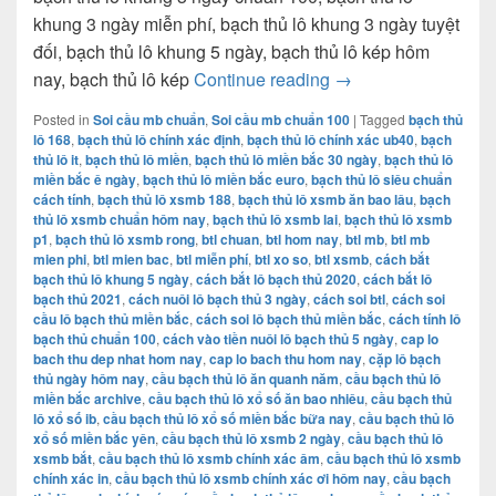
khung 3 ngày miễn phí, bạch thủ lô khung 3 ngày tuyệt
đối, bạch thủ lô khung 5 ngày, bạch thủ lô kép hôm
dự đoán bạch thủ lô 
nay, bạch thủ lô kép
Continue reading
→
Posted in
Soi cầu mb chuẩn
,
Soi cầu mb chuẩn 100
|
Tagged
bạch thủ
lô 168
,
bạch thủ lô chính xác định
,
bạch thủ lô chính xác ub40
,
bạch
thủ lô it
,
bạch thủ lô miền
,
bạch thủ lô miền bắc 30 ngày
,
bạch thủ lô
miền bắc ê ngày
,
bạch thủ lô miền bắc euro
,
bạch thủ lô siêu chuẩn
cách tính
,
bạch thủ lô xsmb 188
,
bạch thủ lô xsmb ăn bao lâu
,
bạch
thủ lô xsmb chuẩn hôm nay
,
bạch thủ lô xsmb lai
,
bạch thủ lô xsmb
p1
,
bạch thủ lô xsmb rong
,
btl chuan
,
btl hom nay
,
btl mb
,
btl mb
mien phi
,
btl mien bac
,
btl miễn phí
,
btl xo so
,
btl xsmb
,
cách bắt
bạch thủ lô khung 5 ngày
,
cách bắt lô bạch thủ 2020
,
cách bắt lô
bạch thủ 2021
,
cách nuôi lô bạch thủ 3 ngày
,
cách soi btl
,
cách soi
cầu lô bạch thủ miền bắc
,
cách soi lô bạch thủ miền bắc
,
cách tính lô
bạch thủ chuẩn 100
,
cách vào tiền nuôi lô bạch thủ 5 ngày
,
cap lo
bach thu dep nhat hom nay
,
cap lo bach thu hom nay
,
cặp lô bạch
thủ ngày hôm nay
,
cầu bạch thủ lô ăn quanh năm
,
cầu bạch thủ lô
miền bắc archive
,
cầu bạch thủ lô xổ số ăn bao nhiêu
,
cầu bạch thủ
lô xổ số ib
,
cầu bạch thủ lô xổ số miền bắc bữa nay
,
cầu bạch thủ lô
xổ số miền bắc yên
,
cầu bạch thủ lô xsmb 2 ngày
,
cầu bạch thủ lô
xsmb bắt
,
cầu bạch thủ lô xsmb chính xác âm
,
cầu bạch thủ lô xsmb
chính xác in
,
cầu bạch thủ lô xsmb chính xác ơi hôm nay
,
cầu bạch