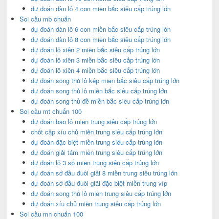
dự đoán dàn lô 4 con miền bắc siêu cấp trúng lớn
Soi cầu mb chuẩn
dự đoán dàn lô 6 con miền bắc siêu cấp trúng lớn
dự đoán dàn lô 8 con miền bắc siêu cấp trúng lớn
dự đoán lô xiên 2 miền bắc siêu cấp trúng lớn
dự đoán lô xiên 3 miền bắc siêu cấp trúng lớn
dự đoán lô xiên 4 miền bắc siêu cấp trúng lớn
dự đoán song thủ lô kép miền bắc siêu cấp trúng lớn
dự đoán song thủ lô miền bắc siêu cấp trúng lớn
dự đoán song thủ đề miền bắc siêu cấp trúng lớn
Soi cầu mt chuẩn 100
dự đoán bao lô miền trung siêu cấp trúng lớn
chốt cặp xíu chủ miền trung siêu cấp trúng lớn
dự đoán đặc biệt miền trung siêu cấp trúng lớn
dự đoán giải tám miền trung siêu cấp trúng lớn
dự đoán lô 3 số miền trung siêu cấp trúng lớn
dự đoán sớ đầu đuôi giải 8 miền trung siêu trúng lớn
dự đoán sớ đầu đuôi giải đặc biệt miền trung víp
dự đoán song thủ lô miền trung siêu cấp trúng lớn
dự đoán xíu chủ miền trung siêu cấp trúng lớn
Soi cầu mn chuẩn 100