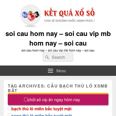
soi cau hom nay – soi cau vip mb
hom nay – soi cau
soi cau hom nay – soi cau vip mb hom nay – soi cau
Search
Search
for:
Menu
TAG ARCHIVES:
CẦU BẠCH THỦ LÔ XSMB
BẮT
chốt số víp ăn ngay hôm nay
bạch thủ lô miền bắc tuyệt mật
song thủ lô miền bắc tuyệt mật