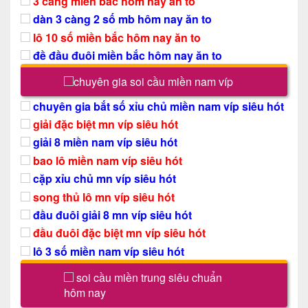
3 càng miền bắc hôm nay ăn to
dàn 3 càng 2 số mb hôm nay ăn to
lô 10 số miền bắc hôm nay ăn to
đề đầu đuôi miền bắc hôm nay ăn to
chuyên gia soi cầu miền nam víp
chuyên gia bắt số xỉu chủ miền nam víp siêu hót
giải đặc biệt mn víp siêu hót
giải 8 miền nam víp siêu hót
bao lô miền nam víp siêu hót
cặp xỉu chủ mn víp siêu hót
song thủ lô mn víp siêu hót
đầu đuôi giải 8 mn víp siêu hót
đầu đuôi đặc biệt mn víp siêu hót
lô 3 số miền nam víp siêu hót
soi cầu miền trung siêu chuẩn
hôm nay