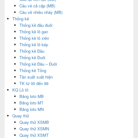
Cầu về cả cặp (MB)
Cầu về nhiều nháy (MB)
Thống kê
Thống kê đầu đuôi
Thống kê lô gan
Thống kê lô xiên
Thống kê lô kép
Thống kê Đầu
Thống kê Đuôi
Thống kê Đầu – Đuôi
Thống kê Tổng
Tần suất xuất hiện
TK từ 00 đến 99
KQ Lô tô
Bảng loto MB
Bảng loto MT
Bảng loto MN
Quay thử
Quay thử XSMB
Quay thử XSMN
Quay thử XSMT