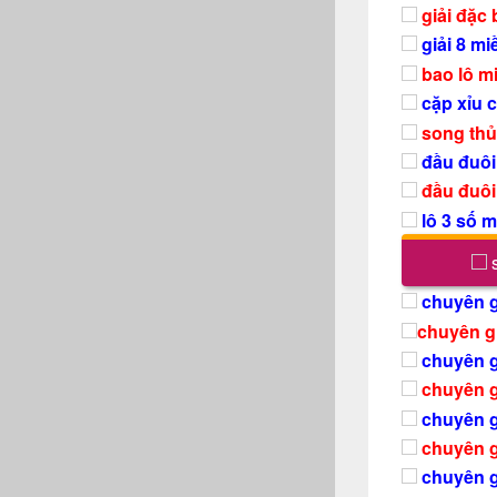
giải đặc 
giải 8 mi
bao lô m
cặp xỉu 
song thủ
đầu đuôi 
đầu đuôi
lô 3 số m
s
chuyên g
chuyên gi
chuyên g
chuyên g
chuyên g
chuyên g
chuyên g