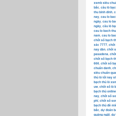
xsmb siêu ch
bắc
,
cầu lô bạc
thu binh dinh
,
c
nay
,
cau lo bach
ngày
,
cau lo ba
ngày
,
cầu lô bạ
cau lo bach th
nam
,
cau lo ba
chốt số bạch t
xác 7777
,
chốt
nay dàn
,
chốt s
pasadena
,
chốt
chốt số bạch t
666
,
chốt số bạ
chuẩn danh
,
ch
siêu chuẩn qu
thủ lô tối nay 
bạch thủ lô xs
uw
,
chốt số lô 
bạch thủ online
nay
,
chốt số so
phí
,
chốt số so
bạch thủ đề mi
bắc
,
dự đoán b
quảng ngãi
,
dự