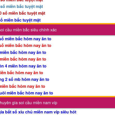
 số miền bắc tuyệt mật
0 số miền bắc tuyệt mật
số miền bắc tuyệt mật
oi cầu miền bắc siêu chính xác
 số miền bắc hôm nay ăn to
 số miền bắc hôm nay ăn to
2 miền bắc hôm nay ăn to
3 miền bắc hôm nay ăn to
iên 4 miền hôm nay ăn to
iền bắc hôm nay ăn to
ng 2 số mb hôm nay ăn to
 miền bắc hôm nay ăn to
uôi miền bắc hôm nay ăn to
huyên gia soi cầu miền nam víp
ia bắt số xỉu chủ miền nam víp siêu hót