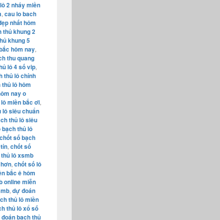
lô 2 nháy miền
m
,
cau lo bach
 đẹp nhất hôm
h thủ khung 2
thủ khung 5
 bắc hôm nay
,
ch thu quang
hủ lô 4 số vip
,
 thủ lô chính
 thủ lô hôm
 hôm nay o
 lô miền bắc ơi
,
 lô siêu chuẩn
ch thủ lô siêu
 bạch thủ lô
chốt số bạch
tín
,
chốt số
 thủ lô xsmb
 hơn
,
chốt số lô
iền bắc ê hôm
b online miễn
smb
,
dự đoán
ch thủ lô miền
h thủ lô xổ số
 đoán bạch thủ