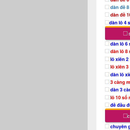
dàn đề 8
dàn đề 1
dàn lô 4 
s
dàn lô 6
dàn lô 8
lô xiên 
lô xiên 
dàn lô x
3 càng m
dàn 3 cà
lô 10 số
đề đầu đ
c
chuyên g